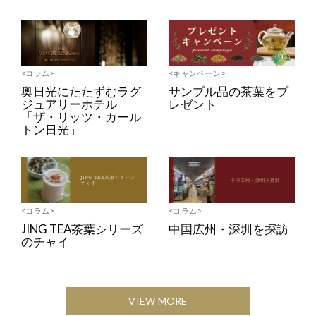
<コラム>
<キャンペーン>
奥日光にたたずむラグ
サンプル品の茶葉をプ
ジュアリーホテル
レゼント
「ザ・リッツ・カール
トン日光」
<コラム>
<コラム>
JING TEA茶葉シリーズ
中国広州・深圳を探訪
のチャイ
VIEW MORE