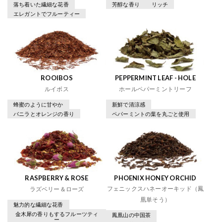
落ち着いた繊細な花香
芳醇な香り
リッチ
エレガントでフルーティー
ROOIBOS
PEPPERMINT LEAF - HOLE
ルイボス
ホールペパーミントリーフ
蜂蜜のように甘やか
新鮮で清涼感
バニラとオレンジの香り
ペパーミントの葉を丸ごと使用
RASPBERRY & ROSE
PHOENIX HONEY ORCHID
フェニックスハネーオーキッド（鳳
ラズベリー＆ローズ
凰単そう）
魅力的な繊細な花香
金木犀の香りもするフルーツティ
鳳凰山の中国茶
ー