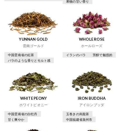
果物の甘い香り
YUNNAN GOLD
WHOLE ROSE
雲南ゴールド
ホールローズ
中国雲南省の紅茶
イランのバラ
芳醇で魅惑的
バラのような香りとモルト感
WHITE PEONY
IRON BUDDHA
ホワイトピオニー
アイロンブッダ
中国雲南省の白牡丹
玉巻きの烏龍茶
甘く爽やか
中国福建省泉州市