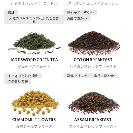
ジャスミンシルバーニードル
ダージリンセカンドフラッシュ
繊細
軽やかで、爽やか
天然のジャスミンの花が丸ごと香
芳醇で温かい
る
JADE SWORD GREEN TEA
CEYLON BREAKFAST
ジェードスウォード
セイロンブレックファースト
すっきりとした甘味
新鮮でリッチ
非常に爽やか
春の青い芳香
CHAMOMILE FLOWERS
ASSAM BREAKFAST
カモミールフラワーズ
アッサム ブレックファースト