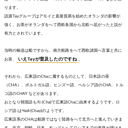
ります。
語源Tayグループはアモイと直接貿易を始めたオランダの影響が
強く、お茶がオランダをへて西欧各国から北欧へ拡がったと説が
有力とされています。
当時の輸送は船ですから、南方航路をへて西欧諸国へ言葉と共に
いえTayが普及したのですね
お茶、
。
それから、広東語のChaに属するものとして、日本語の茶
（CHA）、ポルトガル語、ヒンズー語、ペルシア語のCHA、トル
コ語のCHAY などがあります。
おとなり韓国語も차 (Cha)で広東語Chaに由来するようです。ロ
シア語:はЧай (Chay)のようです。
広東語系のCHAは航路ではなく陸路をへて北方へと進んでいきま
す。北京、朝鮮、日本、モンゴルへてロシアまでの進路が描けま