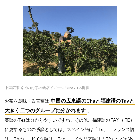
中国広東省でのお茶の栽培イメージ *JINGTEA提供
中国の広東語のChaと福建語のTayと
お茶を意味する言葉は
大きく二つのグループに分かれます
。
英語のTeaは分かりやすいですね。その他、福建語のTAY （TE）
に属するものの系譜としては、スペイン語は「Té」、フランス語
は「Thé」、ドイツ語は「Tee」、イタリア語は「Tè」などがあ