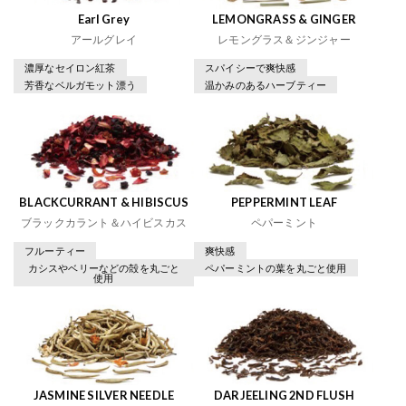
Earl Grey
LEMONGRASS & GINGER
アールグレイ
レモングラス＆ジンジャー
濃厚なセイロン紅茶
スパイシーで爽快感
芳香なベルガモット漂う
温かみのあるハーブティー
BLACKCURRANT & HIBISCUS
PEPPERMINT LEAF
ブラックカラント＆ハイビスカス
ペパーミント
フルーティー
爽快感
カシスやベリーなどの殻を丸ごと
ペパーミントの葉を丸ごと使用
使用
JASMINE SILVER NEEDLE
DARJEELING 2ND FLUSH