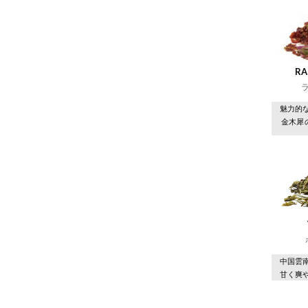
RA
魅力的
金木犀
中国雲
甘く爽