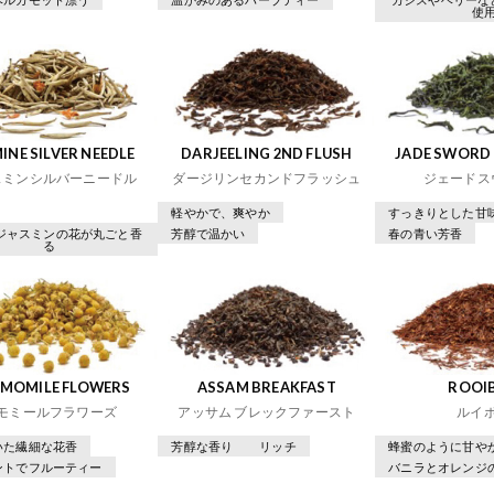
使
INE SILVER NEEDLE
DARJEELING 2ND FLUSH
JADE SWORD 
スミンシルバーニードル
ダージリンセカンドフラッシュ
ジェードス
軽やかで、爽やか
すっきりとした甘
ジャスミンの花が丸ごと香
芳醇で温かい
春の青い芳香
る
MOMILE FLOWERS
ASSAM BREAKFAST
ROOI
モミールフラワーズ
アッサム ブレックファースト
ルイ
いた繊細な花香
芳醇な香り
リッチ
蜂蜜のように甘や
ントでフルーティー
バニラとオレンジ