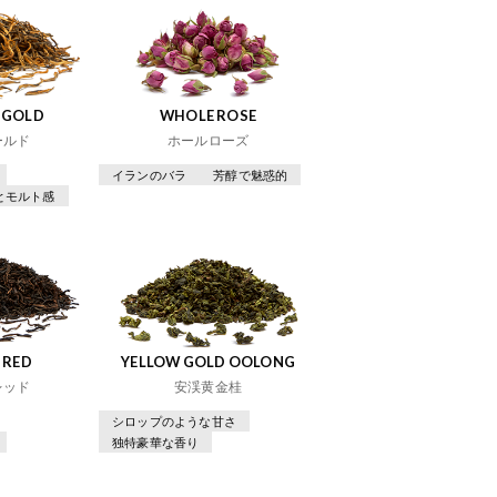
 GOLD
WHOLE ROSE
ールド
ホールローズ
イランのバラ
芳醇で魅惑的
とモルト感
 RED
YELLOW GOLD OOLONG
レッド
安渓黄金桂
シロップのような甘さ
独特豪華な香り