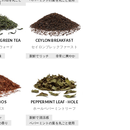
用
GREEN TEA
CEYLON BREAKFAST
ウォード
セイロンブレックファースト
味
新鮮でリッチ
非常に爽やか
BOS
PEPPERMINT LEAF - HOLE
ボス
ホールペパーミントリーフ
か
新鮮で清涼感
の香り
ペパーミントの葉を丸ごと使用