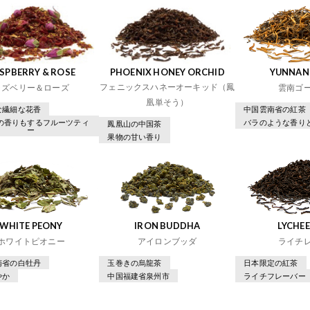
SPBERRY & ROSE
PHOENIX HONEY ORCHID
YUNNAN
フェニックスハネーオーキッド（鳳
ラズベリー＆ローズ
雲南ゴ
凰単そう）
な繊細な花香
中国雲南省の紅茶
の香りもするフルーツティ
バラのような香り
鳳凰山の中国茶
ー
果物の甘い香り
WHITE PEONY
IRON BUDDHA
LYCHEE
ホワイトピオニー
アイロンブッダ
ライチ
南省の白牡丹
玉巻きの烏龍茶
日本限定の紅茶
やか
中国福建省泉州市
ライチフレーバー