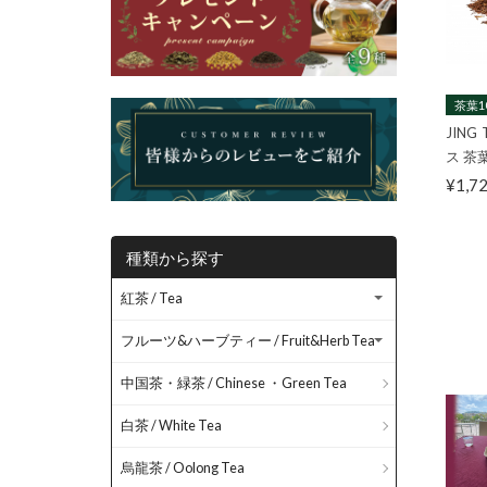
茶葉1
JING
ス 茶葉
¥1,7
種類から探す
紅茶 / Tea
フルーツ&ハーブティー / Fruit&Herb Tea
中国茶・緑茶 / Chinese ・Green Tea
白茶 / White Tea
烏龍茶 / Oolong Tea