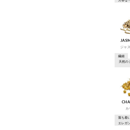
JASM
ジャ
繊細
天然の
CHA
カ
落ち着
エレガ