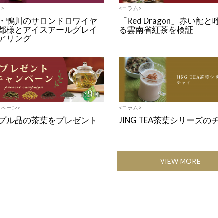
>
<コラム>
・鴨川のサロンドロワイヤ
「Red Dragon」赤い龍
都様とアイスアールグレイ
る雲南省紅茶を検証
アリング
ンペーン>
<コラム>
プル品の茶葉をプレゼント
JING TEA茶葉シリーズの
VIEW MORE