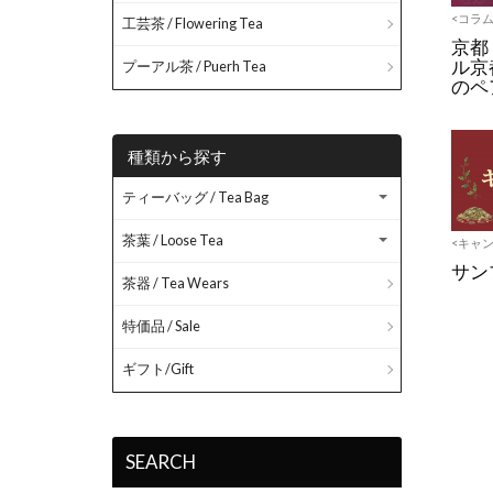
<コラム
工芸茶 / Flowering Tea
京都
ル京
プーアル茶 / Puerh Tea
のペ
種類から探す
ティーバッグ / Tea Bag
茶葉 / Loose Tea
<キャ
サン
茶器 / Tea Wears
特価品 / Sale
ギフト/Gift
SEARCH