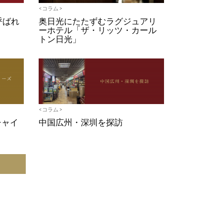
<コラム>
と呼ばれ
奥日光にたたずむラグジュアリ
ーホテル「ザ・リッツ・カール
トン日光」
<コラム>
チャイ
中国広州・深圳を探訪