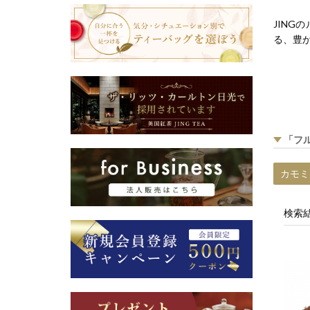
JIN
る、豊
「フ
カモ
検索結