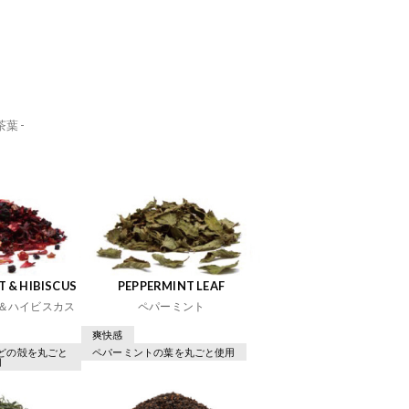
葉 -
 & HIBISCUS
PEPPERMINT LEAF
＆ハイビスカス
ペパーミント
爽快感
どの殻を丸ごと
ペパーミントの葉を丸ごと使用
用