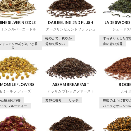
INE SILVER NEEDLE
DARJEELING 2ND FLUSH
JADE SWORD 
スミンシルバーニードル
ダージリンセカンドフラッシュ
ジェードス
軽やかで、爽やか
すっきりとした甘
ジャスミンの花が丸ごと香
芳醇で温かい
春の青い芳香
る
MOMILE FLOWERS
ASSAM BREAKFAST
ROOI
モミールフラワーズ
アッサム ブレックファースト
ルイ
いた繊細な花香
芳醇な香り
リッチ
蜂蜜のように甘や
ントでフルーティー
バニラとオレンジ