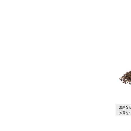
濃厚な
芳香な