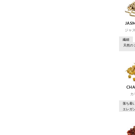
JASM
ジャ
繊細
天然の
CHA
カ
落ち着
エレガ