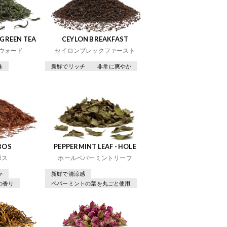
GREEN TEA
CEYLON BREAKFAST
ウォード
セイロンブレックファースト
味
新鮮でリッチ
非常に爽やか
BOS
PEPPERMINT LEAF - HOLE
ボス
ホールペパーミントリーフ
か
新鮮で清涼感
の香り
ペパーミントの葉を丸ごと使用