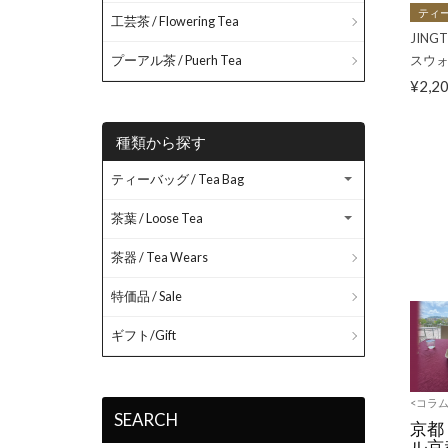
ティー
工芸茶 / Flowering Tea
JIN
スウォ
プーアル茶 / Puerh Tea
¥2,2
種類から探す
ティーバッグ / Tea Bag
茶葉 / Loose Tea
茶器 / Tea Wears
特価品 / Sale
ギフト/Gift
<コラム
SEARCH
京都
ル京