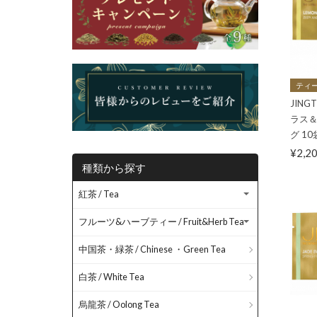
ティー
JIN
ラス＆
グ 10
¥2,2
種類から探す
紅茶 / Tea
フルーツ&ハーブティー / Fruit&Herb Tea
中国茶・緑茶 / Chinese ・Green Tea
白茶 / White Tea
烏龍茶 / Oolong Tea