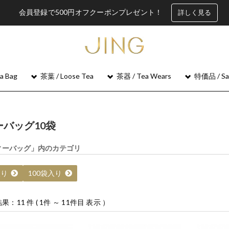
会員登録で500円オフクーポンプレゼント！
詳しく見る
 Bag
茶葉 / Loose Tea
茶器 / Tea Wears
特価品 / Sa
ーバッグ10袋
ィーバッグ」内のカテゴリ
入り
100袋入り
果：11 件 ( 1件 ～ 11件目 表示 ）