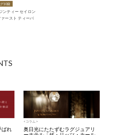
グ10袋
A ジンティー セイロン
ァースト ティーバ
NTS
<コラム>
と呼ばれ
奥日光にたたずむラグジュアリ
ーホテル「ザ・リッツ・カール