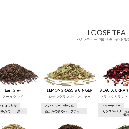
LOOSE TEA
- ジンティーで取り扱いのある茶
Earl Grey
LEMONGRASS & GINGER
BLACKCURRANT
アールグレイ
レモングラス＆ジンジャー
ブラックカラント
セイロン紅茶
スパイシーで爽快感
フルーティー
ベルガモット漂う
温かみのあるハーブティー
カシスやベリーな
使