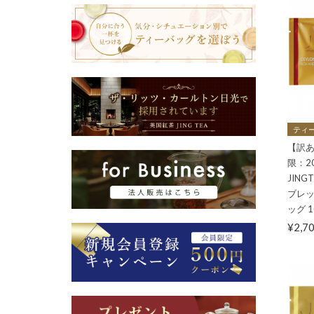
ティー
【訳あ
限：2
JIN
ブレッ
ッグ 
¥2,7