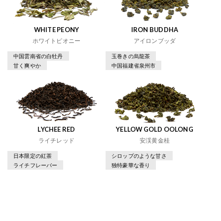
WHITE PEONY
IRON BUDDHA
ホワイトピオニー
アイロンブッダ
中国雲南省の白牡丹
玉巻きの烏龍茶
甘く爽やか
中国福建省泉州市
LYCHEE RED
YELLOW GOLD OOLONG
ライチレッド
安渓黄金桂
日本限定の紅茶
シロップのような甘さ
ライチフレーバー
独特豪華な香り