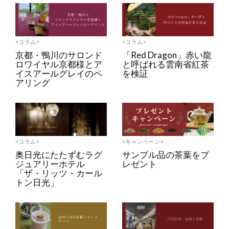
<コラム>
<コラム>
京都・鴨川のサロンド
「Red Dragon」赤い龍
ロワイヤル京都様とア
と呼ばれる雲南省紅茶
イスアールグレイのペ
を検証
アリング
<コラム>
<キャンペーン>
奥日光にたたずむラグ
サンプル品の茶葉をプ
ジュアリーホテル
レゼント
「ザ・リッツ・カール
トン日光」