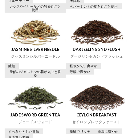
フルーティー
爽快感
カシスやベリーなどの殻を丸ごと
ペパーミントの葉を丸ごと使用
使用
JASMINE SILVER NEEDLE
DARJEELING 2ND FLUSH
ジャスミンシルバーニードル
ダージリンセカンドフラッシュ
繊細
軽やかで、爽やか
天然のジャスミンの花が丸ごと香
芳醇で温かい
る
JADE SWORD GREEN TEA
CEYLON BREAKFAST
ジェードスウォード
セイロンブレックファースト
すっきりとした甘味
新鮮でリッチ
非常に爽やか
春の青い芳香