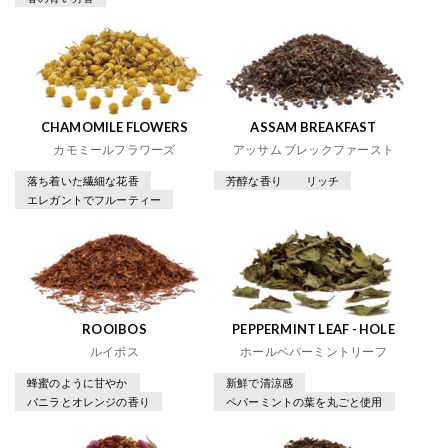
CHAMOMILE FLOWERS
ASSAM BREAKFAST
カモミールフラワーズ
アッサム ブレックファースト
落ち着いた繊細な花香
芳醇な香り
リッチ
エレガントでフルーティー
ROOIBOS
PEPPERMINT LEAF - HOLE
ルイボス
ホールペパーミントリーフ
蜂蜜のように甘やか
新鮮で清涼感
バニラとオレンジの香り
ペパーミントの葉を丸ごと使用