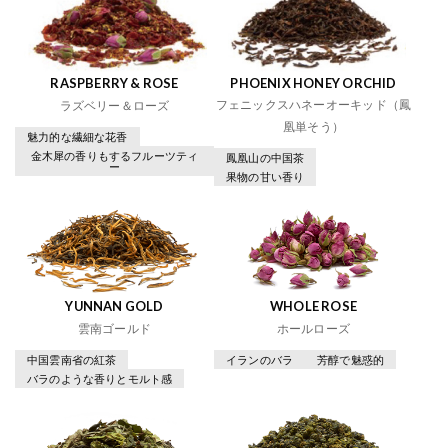
RASPBERRY & ROSE
PHOENIX HONEY ORCHID
フェニックスハネーオーキッド（鳳
ラズベリー＆ローズ
凰単そう）
魅力的な繊細な花香
金木犀の香りもするフルーツティ
鳳凰山の中国茶
ー
果物の甘い香り
YUNNAN GOLD
WHOLE ROSE
雲南ゴールド
ホールローズ
中国雲南省の紅茶
イランのバラ
芳醇で魅惑的
バラのような香りとモルト感