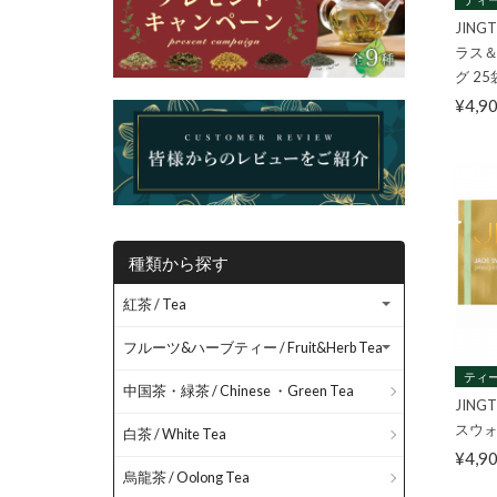
JIN
ラス＆
グ 25
¥4,9
種類から探す
紅茶 / Tea
フルーツ&ハーブティー / Fruit&Herb Tea
ティー
中国茶・緑茶 / Chinese ・Green Tea
JIN
スウォ
白茶 / White Tea
¥4,9
烏龍茶 / Oolong Tea