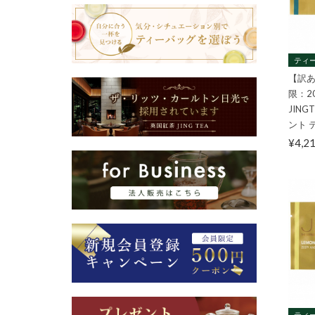
ティー
【訳あ
限：2
JIN
ント 
¥4,2
ティー