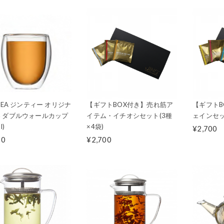
GTEA ジンティー オリジナ
【ギフトBOX付き】売れ筋ア
【ギフトB
 ダブルウォールカップ
イテム・イチオシセット(3種
ェインセッ
l)
×4袋)
¥2,700
10
¥2,700