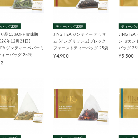
バッグ25袋
ティーバッグ25袋
ティーバッ
り品15%OFF 賞味期
JING TEA ジンティー アッサ
JINGTE
026年12月21日】
ム (イングリッシュ)ブレック
ン セカン
GTEA ジンティー ペパーミ
ファーストティーバッグ 25袋
バッグ 25
ティーバッグ 25袋
¥4,900
¥5,500
12
バッグ25袋
ティーバッグ25袋
ティーバッ