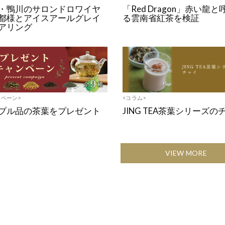
・鴨川のサロンドロワイヤ
「Red Dragon」赤い龍
都様とアイスアールグレイ
る雲南省紅茶を検証
アリング
ンペーン>
<コラム>
プル品の茶葉をプレゼント
JING TEA茶葉シリーズの
VIEW MORE