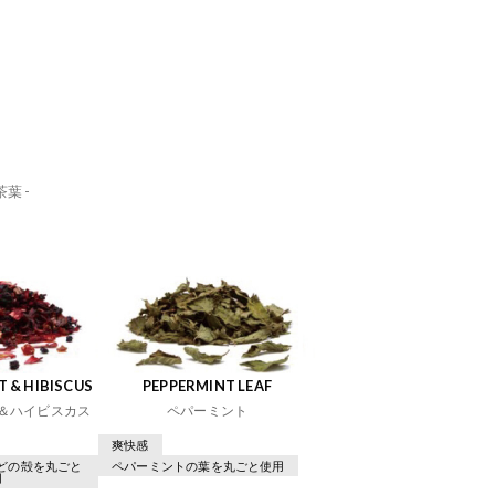
葉 -
 & HIBISCUS
PEPPERMINT LEAF
＆ハイビスカス
ペパーミント
爽快感
どの殻を丸ごと
ペパーミントの葉を丸ごと使用
用