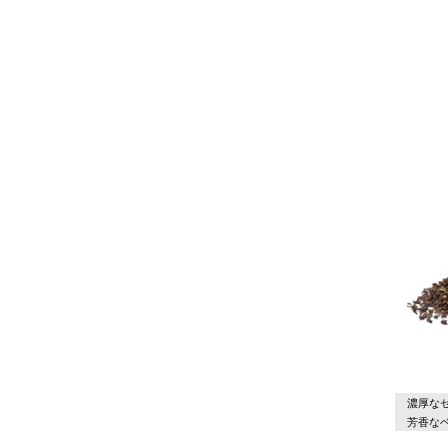
濃厚な
芳香な