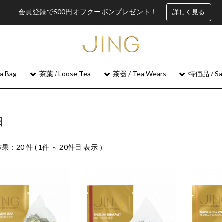
会員登録で500円オフクーポンプレゼント！
詳しく見る
 Bag
茶葉 / Loose Tea
茶器 / Tea Wears
特価品 / Sa
日
果：20 件 ( 1件 ～ 20件目 表示 ）