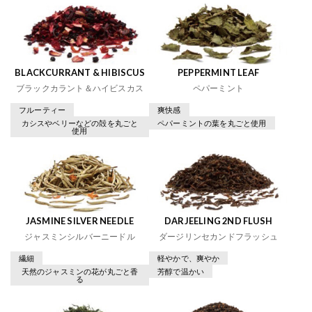
BLACKCURRANT & HIBISCUS
PEPPERMINT LEAF
ブラックカラント＆ハイビスカス
ペパーミント
フルーティー
爽快感
カシスやベリーなどの殻を丸ごと
ペパーミントの葉を丸ごと使用
使用
JASMINE SILVER NEEDLE
DARJEELING 2ND FLUSH
ジャスミンシルバーニードル
ダージリンセカンドフラッシュ
繊細
軽やかで、爽やか
天然のジャスミンの花が丸ごと香
芳醇で温かい
る