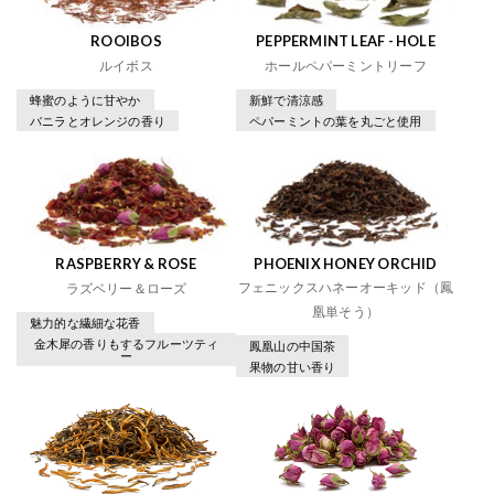
ROOIBOS
PEPPERMINT LEAF - HOLE
ルイボス
ホールペパーミントリーフ
蜂蜜のように甘やか
新鮮で清涼感
バニラとオレンジの香り
ペパーミントの葉を丸ごと使用
RASPBERRY & ROSE
PHOENIX HONEY ORCHID
フェニックスハネーオーキッド（鳳
ラズベリー＆ローズ
凰単そう）
魅力的な繊細な花香
金木犀の香りもするフルーツティ
鳳凰山の中国茶
ー
果物の甘い香り