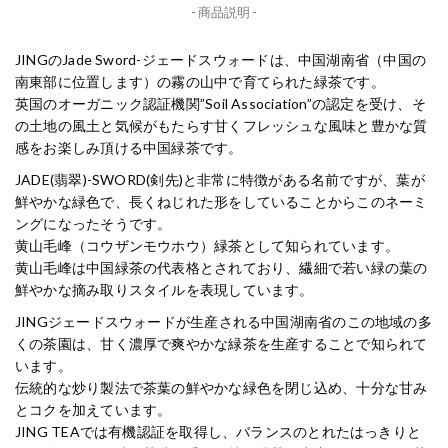
- 商品説明 -
JINGのJade Sword-ジェードスウォードは、中国湖南省（中国の
南東部に位置します）の霧の山中で育てられた緑茶です。
英国のオーガニック認証機関”Soil Association”の認定を受け、そ
の土地の風土と気候がもたらす甘くフレッシュな風味と豊かな質
感をお楽しみ頂ける中国緑茶です。
JADE(翡翠)-SWORD(剣先)と非常に特徴がある名前ですが、葉が
鮮やかな緑色で、長くねじれた形をしていることからこのネーミ
ングになったそうです。
黄山毛峰（コウザンモウホウ）緑茶として知られています。
黄山毛峰は中国緑茶の代表格とされており、繊細で若い緑の葉の
鮮やかな摘み取りスタイルを表現しています。
JINGジェードスウォードが生産される中国湖南省のこの地域の多
くの茶園は、甘く濃厚で爽やかな緑茶を生産することで知られて
います。
伝統的な炒り製法で茶葉の鮮やかな緑色を閉じ込め、十分な甘み
とコクを加えています。
JING TEAでは有機認証を取得し、バランスのとれたはっきりと