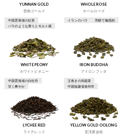
YUNNAN GOLD
WHOLE ROSE
雲南ゴールド
ホールローズ
中国雲南省の紅茶
イランのバラ
芳醇で魅惑的
バラのような香りとモルト感
WHITE PEONY
IRON BUDDHA
ホワイトピオニー
アイロンブッダ
中国雲南省の白牡丹
玉巻きの烏龍茶
甘く爽やか
中国福建省泉州市
LYCHEE RED
YELLOW GOLD OOLONG
ライチレッド
安渓黄金桂