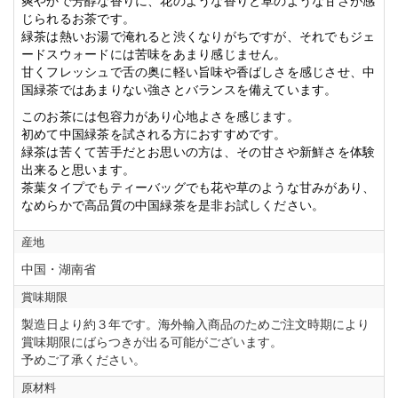
爽やかで芳醇な香りに、花のような香りと草のような甘さが感
じられるお茶です。
緑茶は熱いお湯で淹れると渋くなりがちですが、それでもジェ
ードスウォードには苦味をあまり感じません。
甘くフレッシュで舌の奥に軽い旨味や香ばしさを感じさせ、中
国緑茶ではあまりない強さとバランスを備えています。
このお茶には包容力があり心地よさを感じます。
初めて中国緑茶を試される方におすすめです。
緑茶は苦くて苦手だとお思いの方は、その甘さや新鮮さを体験
出来ると思います。
茶葉タイプでもティーバッグでも花や草のような甘みがあり、
なめらかで高品質の中国緑茶を是非お試しください。
産地
中国・湖南省
賞味期限
製造日より約３年です。海外輸入商品のためご注文時期により
賞味期限にばらつきが出る可能がございます。
予めご了承ください。
原材料