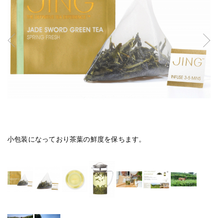
小包装になっており茶葉の鮮度を保ちます。
テ
ッ