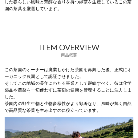
した春らしい風味と芳醇な香りを持つ緑茶を生産しているこの茶
園の茶葉を厳選しています。
ITEM OVERVIEW
- 商品概要 -
この茶園のオーナーは廃業しかけた茶園を再興した後、正式にオ
ーガニック農園として認証させました。
そしてこの地域の長年にわたる事業として継続すべく、彼は化学
薬品や農薬を一切使わずに茶樹の健康を管理することに注力しま
した。
茶園内の野生生物と生物多様性がより顕著なり、風味が輝く自然
で高品質な茶葉を生み出すのに役立っています。