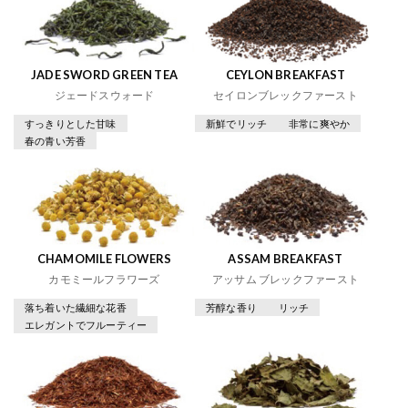
JADE SWORD GREEN TEA
CEYLON BREAKFAST
ジェードスウォード
セイロンブレックファースト
すっきりとした甘味
新鮮でリッチ
非常に爽やか
春の青い芳香
CHAMOMILE FLOWERS
ASSAM BREAKFAST
カモミールフラワーズ
アッサム ブレックファースト
落ち着いた繊細な花香
芳醇な香り
リッチ
エレガントでフルーティー