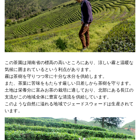
この茶園は湖南省の標高の高いところにあり、涼しい霧と温暖な
気候に囲まれているという利点があります。
霧は茶樹を守りつつ常に十分な水分を供給します。
また、茶葉に苦味をもたらす厳しい日差しから茶樹を守ります。
土地は栄養分に富みお茶の栽培に適しており、北部にある長江の
支流がこの地域全体に豊富な清流を供給しています。
このような自然に溢れる地域でジェードスウォードは生産されて
います。