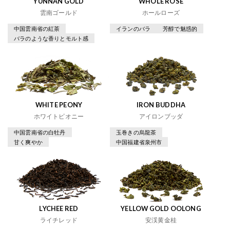
YUNNAN GOLD
WHOLE ROSE
雲南ゴールド
ホールローズ
中国雲南省の紅茶
イランのバラ
芳醇で魅惑的
バラのような香りとモルト感
WHITE PEONY
IRON BUDDHA
ホワイトピオニー
アイロンブッダ
中国雲南省の白牡丹
玉巻きの烏龍茶
甘く爽やか
中国福建省泉州市
LYCHEE RED
YELLOW GOLD OOLONG
ライチレッド
安渓黄金桂