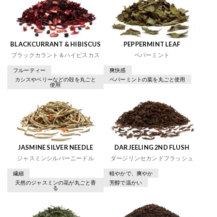
BLACKCURRANT & HIBISCUS
PEPPERMINT LEAF
ブラックカラント＆ハイビスカス
ペパーミント
フルーティー
爽快感
カシスやベリーなどの殻を丸ごと
ペパーミントの葉を丸ごと使用
使用
JASMINE SILVER NEEDLE
DARJEELING 2ND FLUSH
ジャスミンシルバーニードル
ダージリンセカンドフラッシュ
繊細
軽やかで、爽やか
天然のジャスミンの花が丸ごと香
芳醇で温かい
る