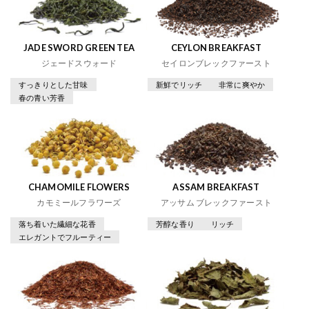
JADE SWORD GREEN TEA
CEYLON BREAKFAST
ジェードスウォード
セイロンブレックファースト
すっきりとした甘味
新鮮でリッチ
非常に爽やか
春の青い芳香
CHAMOMILE FLOWERS
ASSAM BREAKFAST
カモミールフラワーズ
アッサム ブレックファースト
落ち着いた繊細な花香
芳醇な香り
リッチ
エレガントでフルーティー