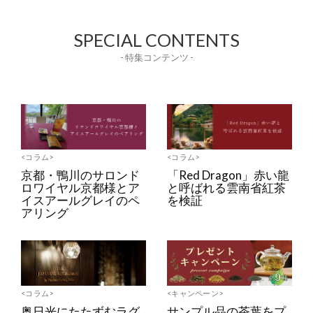
SPECIAL CONTENTS
- 特集コンテンツ -
<コラム>
<コラム>
京都・鴨川のサロンド
「Red Dragon」赤い龍
ロワイヤル京都様とア
と呼ばれる雲南省紅茶
イスアールグレイのペ
を検証
アリング
<コラム>
<キャンペーン>
奥日光にたたずむラグ
サンプル品の茶葉をプ