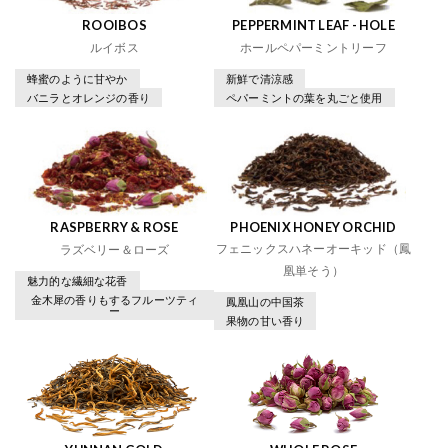
ROOIBOS
PEPPERMINT LEAF - HOLE
ルイボス
ホールペパーミントリーフ
蜂蜜のように甘やか
新鮮で清涼感
バニラとオレンジの香り
ペパーミントの葉を丸ごと使用
RASPBERRY & ROSE
PHOENIX HONEY ORCHID
フェニックスハネーオーキッド（鳳
ラズベリー＆ローズ
凰単そう）
魅力的な繊細な花香
金木犀の香りもするフルーツティ
鳳凰山の中国茶
ー
果物の甘い香り