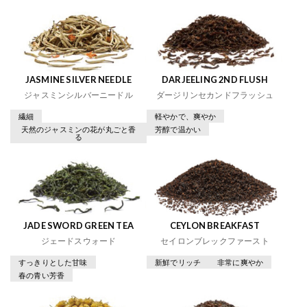
JASMINE SILVER NEEDLE
DARJEELING 2ND FLUSH
ジャスミンシルバーニードル
ダージリンセカンドフラッシュ
繊細
軽やかで、爽やか
天然のジャスミンの花が丸ごと香
芳醇で温かい
る
JADE SWORD GREEN TEA
CEYLON BREAKFAST
ジェードスウォード
セイロンブレックファースト
すっきりとした甘味
新鮮でリッチ
非常に爽やか
春の青い芳香