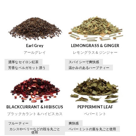
Earl Grey
LEMONGRASS & GINGER
アールグレイ
レモングラス＆ジンジャー
濃厚なセイロン紅茶
スパイシーで爽快感
芳香なベルガモット漂う
温かみのあるハーブティー
BLACKCURRANT & HIBISCUS
PEPPERMINT LEAF
ブラックカラント＆ハイビスカス
ペパーミント
フルーティー
爽快感
カシスやベリーなどの殻を丸ごと
ペパーミントの葉を丸ごと使用
使用