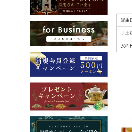
誕生
手土
父の