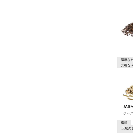
濃厚な
芳香な
JASM
ジャ
繊細
天然の