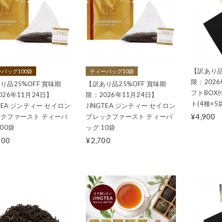
【訳あり品
バッグ100袋
ティーバッグ10袋
限：202
り品25%OFF 賞味期
【訳あり品25%OFF 賞味期
フトBOX
026年11月24日】
限：2026年11月24日】
ト(4種×5
GTEA ジンティー セイロン
JINGTEA ジンティー セイロン
¥4,900
クファースト ティーバ
ブレックファースト ティーバ
100袋
ッグ 10袋
000
¥2,700