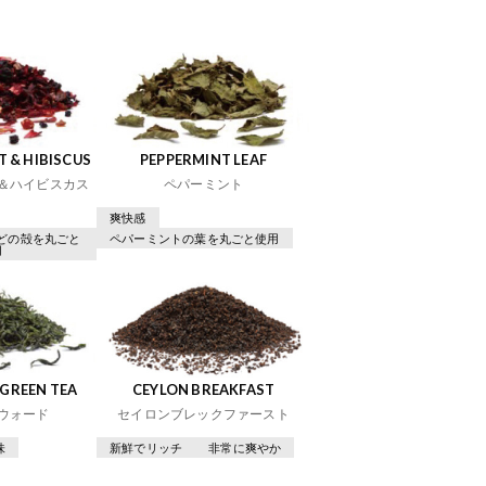
 & HIBISCUS
PEPPERMINT LEAF
＆ハイビスカス
ペパーミント
爽快感
どの殻を丸ごと
ペパーミントの葉を丸ごと使用
用
GREEN TEA
CEYLON BREAKFAST
ウォード
セイロンブレックファースト
味
新鮮でリッチ
非常に爽やか