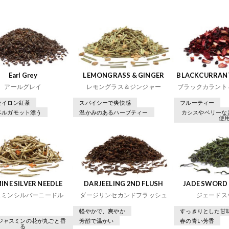
Earl Grey
LEMONGRASS & GINGER
BLACKCURRANT
アールグレイ
レモングラス＆ジンジャー
ブラックカラント
セイロン紅茶
スパイシーで爽快感
フルーティー
ベルガモット漂う
温かみのあるハーブティー
カシスやベリーな
使
INE SILVER NEEDLE
DARJEELING 2ND FLUSH
JADE SWORD 
スミンシルバーニードル
ダージリンセカンドフラッシュ
ジェードス
軽やかで、爽やか
すっきりとした甘
ジャスミンの花が丸ごと香
芳醇で温かい
春の青い芳香
る