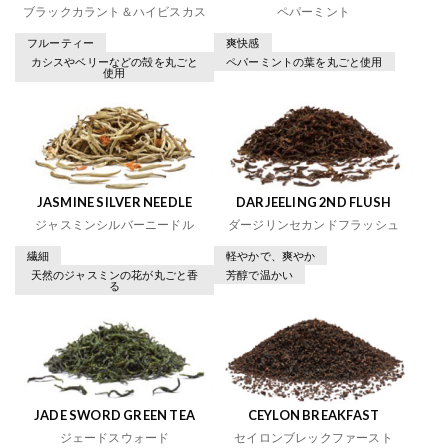
ブラックカラント＆ハイビスカス
ペパーミント
フルーティー
爽快感
カシスやベリーなどの殻を丸ごと
ペパーミントの葉を丸ごと使用
使用
JASMINE SILVER NEEDLE
DARJEELING 2ND FLUSH
ジャスミンシルバーニードル
ダージリンセカンドフラッシュ
繊細
軽やかで、爽やか
天然のジャスミンの花が丸ごと香
芳醇で温かい
る
JADE SWORD GREEN TEA
CEYLON BREAKFAST
ジェードスウォード
セイロンブレックファースト