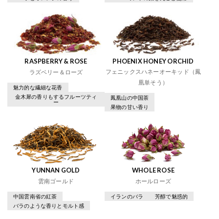
RASPBERRY & ROSE
PHOENIX HONEY ORCHID
フェニックスハネーオーキッド（鳳
ラズベリー＆ローズ
凰単そう）
魅力的な繊細な花香
金木犀の香りもするフルーツティ
鳳凰山の中国茶
ー
果物の甘い香り
YUNNAN GOLD
WHOLE ROSE
雲南ゴールド
ホールローズ
中国雲南省の紅茶
イランのバラ
芳醇で魅惑的
バラのような香りとモルト感