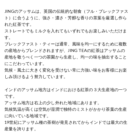
JINGのアッサムは、英国の伝統的な朝食（フル・ブレックファス
ト）に合うように、強さ・濃さ・芳醇な香りの茶葉を厳選し作ら
れた紅茶です。
ストレートでもミルクを入れてもいずれでもお楽しみいただけま
す。
ブレックファスト・ティーは通常、風味を均一にするために複数
の産地からブレンドされますが、JING TEAの紅茶はアッサムの
産地を敬うべく一つの茶園から生産し、均一の味を抽出すること
にこだわっています。
気候・風土に大きく変化を受けない常に力強い味をお客様にお楽
しみ頂けるよう努力しています。
インドのアッサム地方はインドにおける紅茶の３大生産地の一つ
です。
アッサム地方は右上の少し外れた地域にあります。
気候気温が高くは空気が湿潤で独特のミストがかかり茶葉の生産
に向いている地域です。
19世紀にアッサム種の茶樹が発見されてからインドでは最大の生
産量を誇ります。