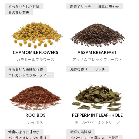
すっきりとした甘味
新鮮でリッチ
非常に爽やか
春の青い芳香
CHAMOMILE FLOWERS
ASSAM BREAKFAST
カモミールフラワーズ
アッサム ブレックファースト
落ち着いた繊細な花香
芳醇な香り
リッチ
エレガントでフルーティー
ROOIBOS
PEPPERMINT LEAF - HOLE
ルイボス
ホールペパーミントリーフ
蜂蜜のように甘やか
新鮮で清涼感
バニラとオレンジの香り
ペパーミントの葉を丸ごと使用