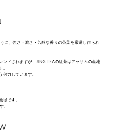
N
ように、強さ・濃さ・芳醇な香りの茶葉を厳選し作られ
ドされますが、JING TEAの紅茶はアッサムの産地
す。
う努力しています。
地域です。
す。
EW