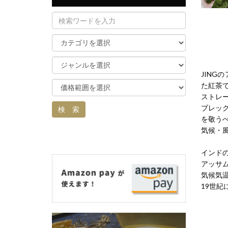
JIN
た紅茶
ストレ
ブレッ
を敬う
気候・
インド
アッサ
気候気
19世