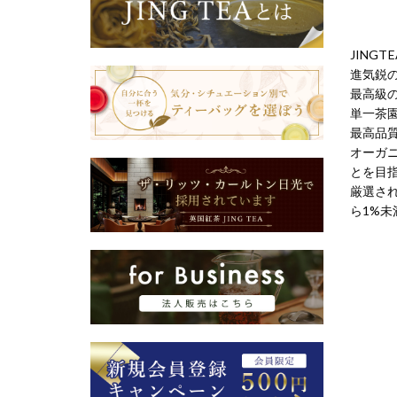
JING
進気鋭
最高級
単一茶園
最高品
オーガ
とを目
厳選さ
ら1%