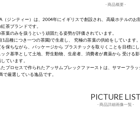
- 商品概要 -
TEA（ジンティー）は、2004年にイギリスで創設され、高級ホテル
の紅茶ブランドです。
の茶葉のみを扱うという頑固たる姿勢が評価されています。
(1品種につき一つの茶園)で生産し、 究極の茶葉の供給をしています
質を保ちながら、パッケージから プラスチックを取りくことを目標に
ニック基準として土地、野生動物、生産者、消費者が農薬から 受ける影
指しています。
れたプロセスで作られたアッサムブレックファーストは、サマーフラッシ
未満で厳選している逸品です。
PICTURE LIS
- 商品詳細画像一覧 -