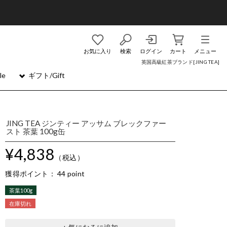
お気に入り
検索
ログイン
カート
メニュー
英国高級紅茶ブランド[JING TEA]
le
ギフト/Gift
JING TEA ジンティー アッサム ブレックファー
スト 茶葉 100g缶
¥4,838
（税込）
獲得ポイント：
44 point
茶葉100g
在庫切れ