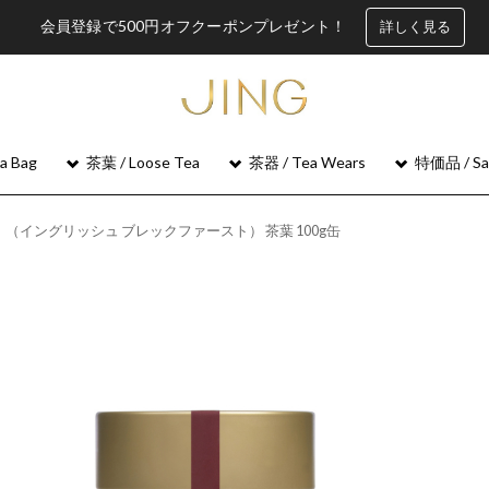
会員登録で500円オフクーポンプレゼント！
詳しく見る
 Bag
茶葉 / Loose Tea
茶器 / Tea Wears
特価品 / Sa
ト （イングリッシュ ブレックファースト） 茶葉 100g缶