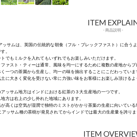
ITEM EXPLAI
- 商品説明 -
Gのアッサムは、英国の伝統的な朝食（フル・ブレックファスト）に合う
です。
ートでもミルクを入れてもいずれでもお楽しみいただけます。
クファスト・ティーは通常、風味を均一にするために複数の産地からブレン
べく一つの茶園から生産し、均一の味を抽出することにこだわっていま
風土に大きく変化を受けない常に力強い味をお客様にお楽しみ頂けるよ
のアッサム地方はインドにおける紅茶の３大生産地の一つです。
ム地方は右上の少し外れた地域にあります。
温が高くは空気が湿潤で独特のミストがかかり茶葉の生産に向いている
紀にアッサム種の茶樹が発見されてからインドでは最大の生産量を誇りま
ITEM OVERVI