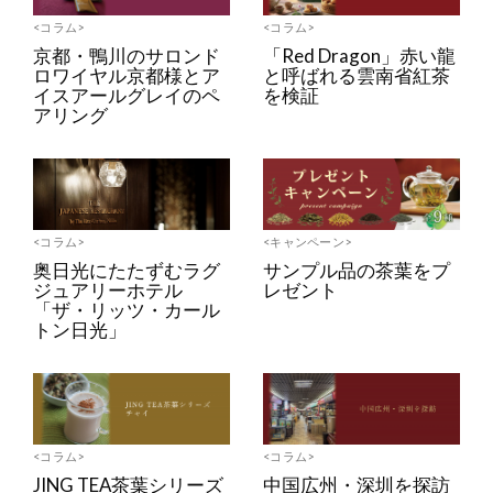
<コラム>
<コラム>
京都・鴨川のサロンド
「Red Dragon」赤い龍
ロワイヤル京都様とア
と呼ばれる雲南省紅茶
イスアールグレイのペ
を検証
アリング
<コラム>
<キャンペーン>
奥日光にたたずむラグ
サンプル品の茶葉をプ
ジュアリーホテル
レゼント
「ザ・リッツ・カール
トン日光」
<コラム>
<コラム>
JING TEA茶葉シリーズ
中国広州・深圳を探訪