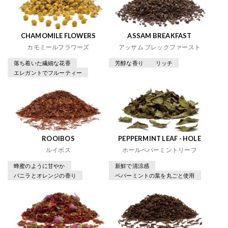
CHAMOMILE FLOWERS
ASSAM BREAKFAST
カモミールフラワーズ
アッサム ブレックファースト
落ち着いた繊細な花香
芳醇な香り
リッチ
エレガントでフルーティー
ROOIBOS
PEPPERMINT LEAF - HOLE
ルイボス
ホールペパーミントリーフ
蜂蜜のように甘やか
新鮮で清涼感
バニラとオレンジの香り
ペパーミントの葉を丸ごと使用