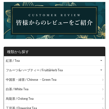
種類から探す
紅茶 / Tea
フルーツ&ハーブティー / Fruit&Herb Tea
中国茶・緑茶 / Chinese ・Green Tea
白茶 / White Tea
烏龍茶 / Oolong Tea
工芸茶 / Flowering Tea