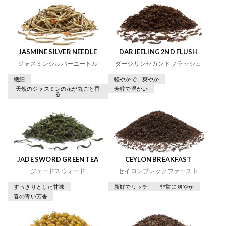
JASMINE SILVER NEEDLE
DARJEELING 2ND FLUSH
ジャスミンシルバーニードル
ダージリンセカンドフラッシュ
繊細
軽やかで、爽やか
天然のジャスミンの花が丸ごと香
芳醇で温かい
る
JADE SWORD GREEN TEA
CEYLON BREAKFAST
ジェードスウォード
セイロンブレックファースト
すっきりとした甘味
新鮮でリッチ
非常に爽やか
春の青い芳香