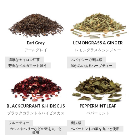
Earl Grey
LEMONGRASS & GINGER
アールグレイ
レモングラス＆ジンジャー
濃厚なセイロン紅茶
スパイシーで爽快感
芳香なベルガモット漂う
温かみのあるハーブティー
BLACKCURRANT & HIBISCUS
PEPPERMINT LEAF
ブラックカラント＆ハイビスカス
ペパーミント
フルーティー
爽快感
カシスやベリーなどの殻を丸ごと
ペパーミントの葉を丸ごと使用
使用