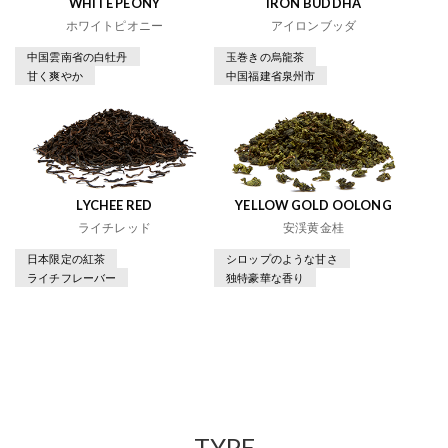
WHITE PEONY
IRON BUDDHA
ホワイトピオニー
アイロンブッダ
中国雲南省の白牡丹
玉巻きの烏龍茶
甘く爽やか
中国福建省泉州市
LYCHEE RED
YELLOW GOLD OOLONG
ライチレッド
安渓黄金桂
日本限定の紅茶
シロップのような甘さ
ライチフレーバー
独特豪華な香り
TYPE