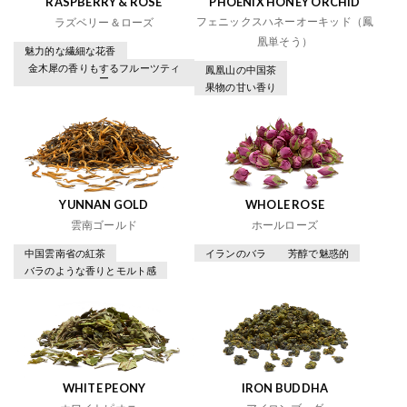
RASPBERRY & ROSE
PHOENIX HONEY ORCHID
フェニックスハネーオーキッド（鳳
ラズベリー＆ローズ
凰単そう）
魅力的な繊細な花香
金木犀の香りもするフルーツティ
鳳凰山の中国茶
ー
果物の甘い香り
YUNNAN GOLD
WHOLE ROSE
雲南ゴールド
ホールローズ
中国雲南省の紅茶
イランのバラ
芳醇で魅惑的
バラのような香りとモルト感
WHITE PEONY
IRON BUDDHA