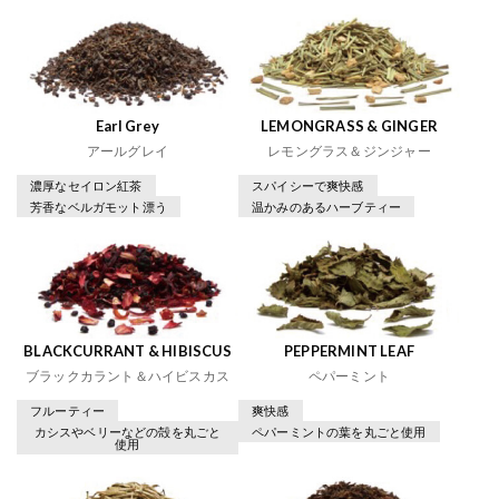
Earl Grey
LEMONGRASS & GINGER
アールグレイ
レモングラス＆ジンジャー
濃厚なセイロン紅茶
スパイシーで爽快感
芳香なベルガモット漂う
温かみのあるハーブティー
BLACKCURRANT & HIBISCUS
PEPPERMINT LEAF
ブラックカラント＆ハイビスカス
ペパーミント
フルーティー
爽快感
カシスやベリーなどの殻を丸ごと
ペパーミントの葉を丸ごと使用
使用