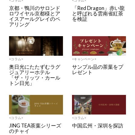
<コラム>
<コラム>
京都・鴨川のサロンド
「Red Dragon」赤い龍
ロワイヤル京都様とア
と呼ばれる雲南省紅茶
イスアールグレイのペ
を検証
アリング
<コラム>
<キャンペーン>
奥日光にたたずむラグ
サンプル品の茶葉をプ
ジュアリーホテル
レゼント
「ザ・リッツ・カール
トン日光」
<コラム>
<コラム>
JING TEA茶葉シリーズ
中国広州・深圳を探訪
のチャイ