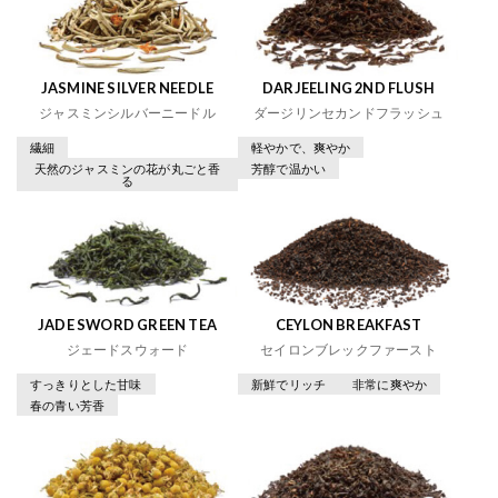
JASMINE SILVER NEEDLE
DARJEELING 2ND FLUSH
ジャスミンシルバーニードル
ダージリンセカンドフラッシュ
繊細
軽やかで、爽やか
天然のジャスミンの花が丸ごと香
芳醇で温かい
る
JADE SWORD GREEN TEA
CEYLON BREAKFAST
ジェードスウォード
セイロンブレックファースト
すっきりとした甘味
新鮮でリッチ
非常に爽やか
春の青い芳香