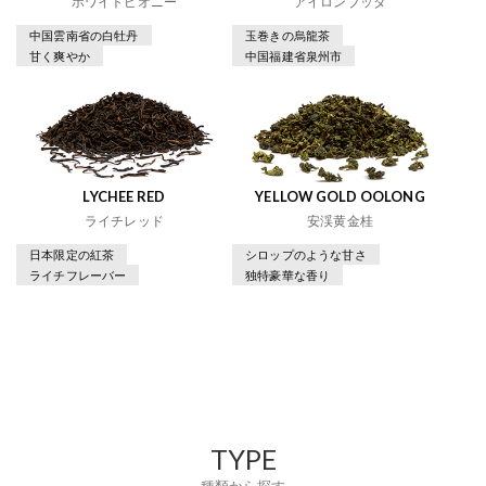
ホワイトピオニー
アイロンブッダ
中国雲南省の白牡丹
玉巻きの烏龍茶
甘く爽やか
中国福建省泉州市
LYCHEE RED
YELLOW GOLD OOLONG
ライチレッド
安渓黄金桂
日本限定の紅茶
シロップのような甘さ
ライチフレーバー
独特豪華な香り
TYPE