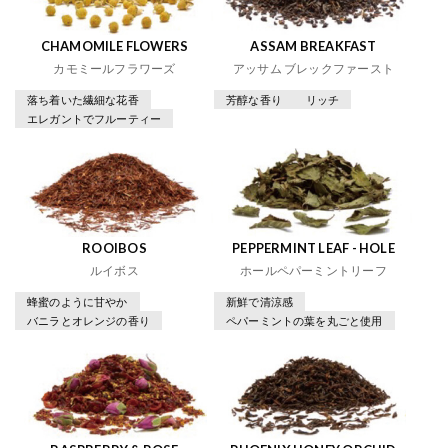
CHAMOMILE FLOWERS
ASSAM BREAKFAST
カモミールフラワーズ
アッサム ブレックファースト
落ち着いた繊細な花香
芳醇な香り
リッチ
エレガントでフルーティー
ROOIBOS
PEPPERMINT LEAF - HOLE
ルイボス
ホールペパーミントリーフ
蜂蜜のように甘やか
新鮮で清涼感
バニラとオレンジの香り
ペパーミントの葉を丸ごと使用