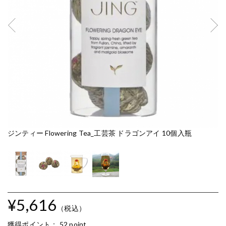
ジンティー Flowering Tea_工芸茶 ドラゴンアイ 10個入瓶
ジ
¥5,616
（税込）
獲得ポイント：
52 point