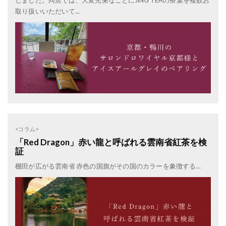
しました。同店では、大変光栄なことにJING TEAの茶葉を複数お
取り扱いいただいて...
<コラム>
「Red Dragon」赤い龍と呼ばれる雲南省紅茶を検
証
棚田が広がる雲南省 赤色の国旗がその国のカラーを象徴する...