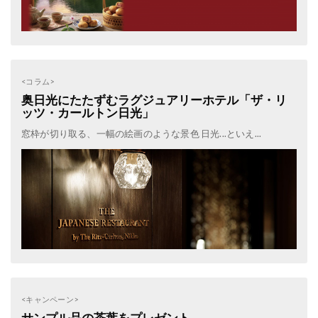
<コラム>
奥日光にたたずむラグジュアリーホテル「ザ・リ
ッツ・カールトン日光」
窓枠が切り取る、一幅の絵画のような景色 日光...といえ...
<キャンペーン>
サンプル品の茶葉をプレゼント