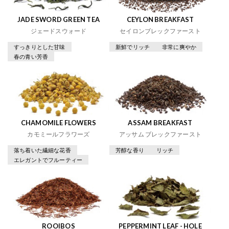
JADE SWORD GREEN TEA
CEYLON BREAKFAST
ジェードスウォード
セイロンブレックファースト
すっきりとした甘味
新鮮でリッチ
非常に爽やか
春の青い芳香
CHAMOMILE FLOWERS
ASSAM BREAKFAST
カモミールフラワーズ
アッサム ブレックファースト
落ち着いた繊細な花香
芳醇な香り
リッチ
エレガントでフルーティー
ROOIBOS
PEPPERMINT LEAF - HOLE