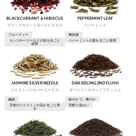
BLACKCURRANT & HIBISCUS
PEPPERMINT LEAF
ブラックカラント＆ハイビスカス
ペパーミント
フルーティー
爽快感
カシスやベリーなどの殻を丸ごと
ペパーミントの葉を丸ごと使用
使用
JASMINE SILVER NEEDLE
DARJEELING 2ND FLUSH
ジャスミンシルバーニードル
ダージリンセカンドフラッシュ
繊細
軽やかで、爽やか
天然のジャスミンの花が丸ごと香
芳醇で温かい
る