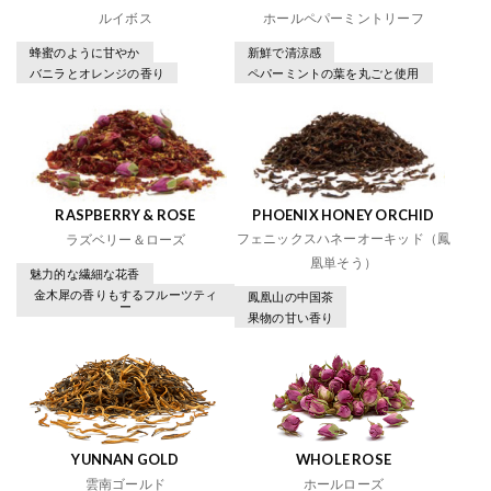
ルイボス
ホールペパーミントリーフ
蜂蜜のように甘やか
新鮮で清涼感
バニラとオレンジの香り
ペパーミントの葉を丸ごと使用
RASPBERRY & ROSE
PHOENIX HONEY ORCHID
フェニックスハネーオーキッド（鳳
ラズベリー＆ローズ
凰単そう）
魅力的な繊細な花香
金木犀の香りもするフルーツティ
鳳凰山の中国茶
ー
果物の甘い香り
YUNNAN GOLD
WHOLE ROSE
雲南ゴールド
ホールローズ