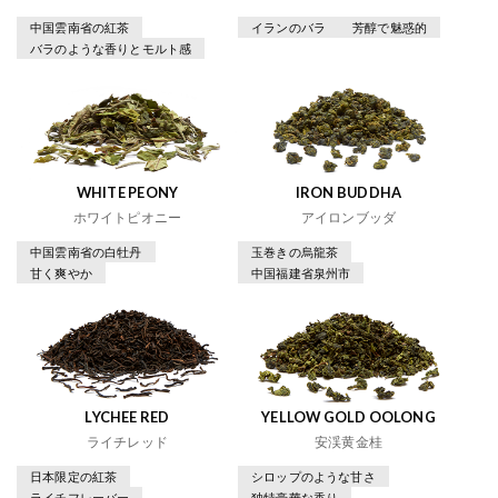
中国雲南省の紅茶
イランのバラ
芳醇で魅惑的
バラのような香りとモルト感
WHITE PEONY
IRON BUDDHA
ホワイトピオニー
アイロンブッダ
中国雲南省の白牡丹
玉巻きの烏龍茶
甘く爽やか
中国福建省泉州市
LYCHEE RED
YELLOW GOLD OOLONG
ライチレッド
安渓黄金桂
日本限定の紅茶
シロップのような甘さ
ライチフレーバー
独特豪華な香り