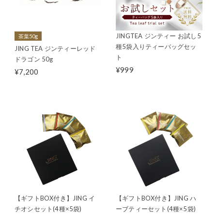
JINGTEA ジンティー お試し5
茶葉50g
種5袋入りティーバッグセッ
JING TEA ジンティーレッド
ト
ドラゴン 50g
¥999
¥7,200
【ギフトBOX付き】JING イ
【ギフトBOX付き】JING ハ
チオシセット(4種×5袋)
ーブティーセット(4種×5袋)