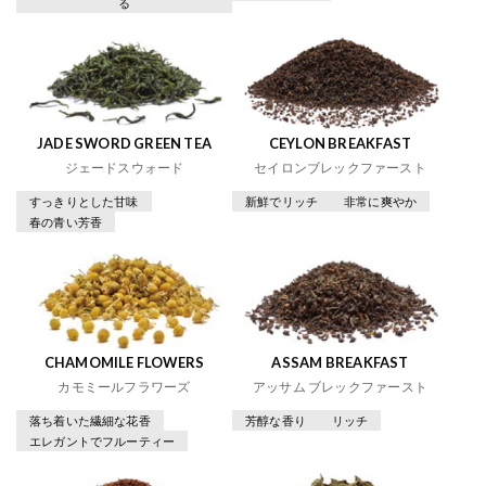
る
JADE SWORD GREEN TEA
CEYLON BREAKFAST
ジェードスウォード
セイロンブレックファースト
すっきりとした甘味
新鮮でリッチ
非常に爽やか
春の青い芳香
CHAMOMILE FLOWERS
ASSAM BREAKFAST
カモミールフラワーズ
アッサム ブレックファースト
落ち着いた繊細な花香
芳醇な香り
リッチ
エレガントでフルーティー