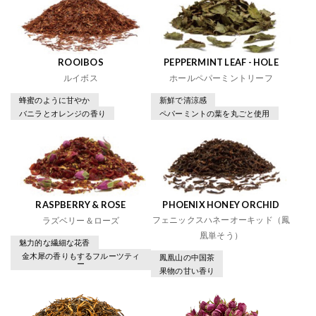
ROOIBOS
PEPPERMINT LEAF - HOLE
ルイボス
ホールペパーミントリーフ
蜂蜜のように甘やか
新鮮で清涼感
バニラとオレンジの香り
ペパーミントの葉を丸ごと使用
RASPBERRY & ROSE
PHOENIX HONEY ORCHID
フェニックスハネーオーキッド（鳳
ラズベリー＆ローズ
凰単そう）
魅力的な繊細な花香
金木犀の香りもするフルーツティ
鳳凰山の中国茶
ー
果物の甘い香り