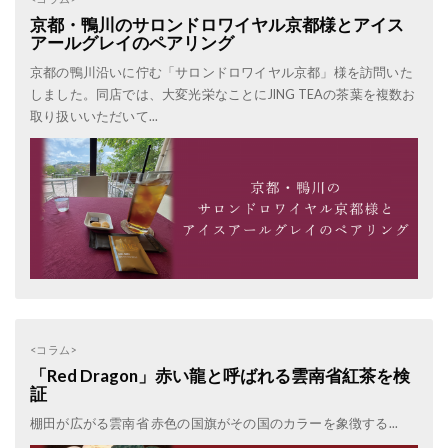
京都・鴨川のサロンドロワイヤル京都様とアイス
アールグレイのペアリング
京都の鴨川沿いに佇む「サロンドロワイヤル京都」様を訪問いた
しました。同店では、大変光栄なことにJING TEAの茶葉を複数お
取り扱いいただいて...
<コラム>
「Red Dragon」赤い龍と呼ばれる雲南省紅茶を検
証
棚田が広がる雲南省 赤色の国旗がその国のカラーを象徴する...