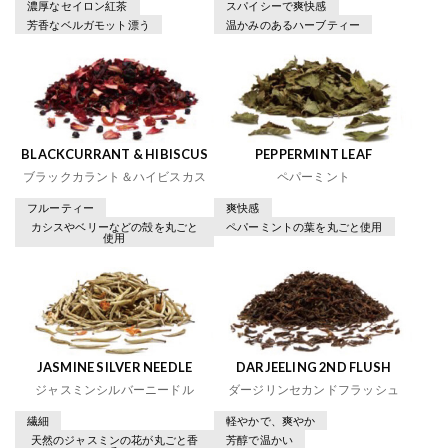
濃厚なセイロン紅茶
スパイシーで爽快感
芳香なベルガモット漂う
温かみのあるハーブティー
BLACKCURRANT & HIBISCUS
PEPPERMINT LEAF
ブラックカラント＆ハイビスカス
ペパーミント
フルーティー
爽快感
カシスやベリーなどの殻を丸ごと
ペパーミントの葉を丸ごと使用
使用
JASMINE SILVER NEEDLE
DARJEELING 2ND FLUSH
ジャスミンシルバーニードル
ダージリンセカンドフラッシュ
繊細
軽やかで、爽やか
天然のジャスミンの花が丸ごと香
芳醇で温かい