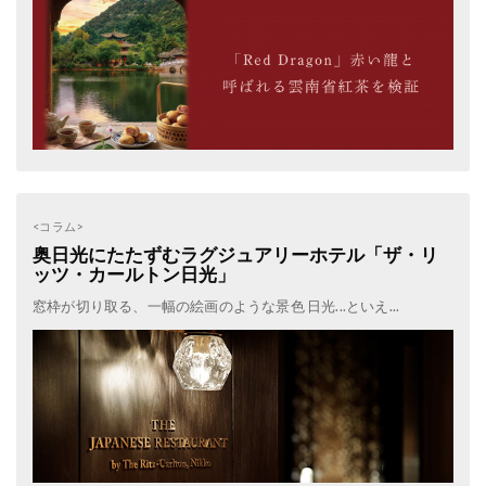
<コラム>
奥日光にたたずむラグジュアリーホテル「ザ・リ
ッツ・カールトン日光」
窓枠が切り取る、一幅の絵画のような景色 日光...といえ...