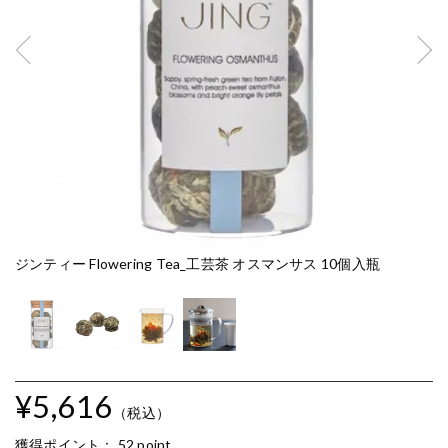
ジンティー Flowering Tea_工芸茶 オスマンサス 10個入瓶
ジ
¥5,616
（税込）
獲得ポイント：
52 point