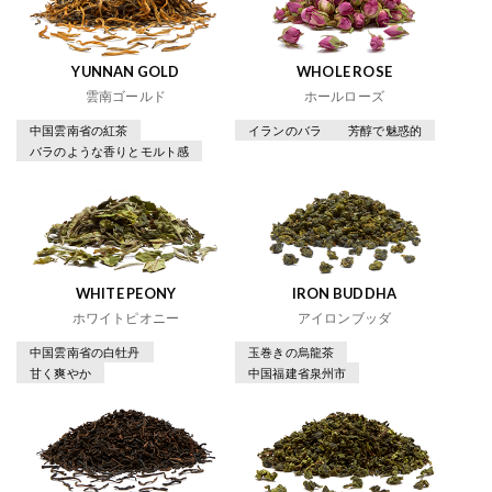
YUNNAN GOLD
WHOLE ROSE
雲南ゴールド
ホールローズ
中国雲南省の紅茶
イランのバラ
芳醇で魅惑的
バラのような香りとモルト感
WHITE PEONY
IRON BUDDHA
ホワイトピオニー
アイロンブッダ
中国雲南省の白牡丹
玉巻きの烏龍茶
甘く爽やか
中国福建省泉州市