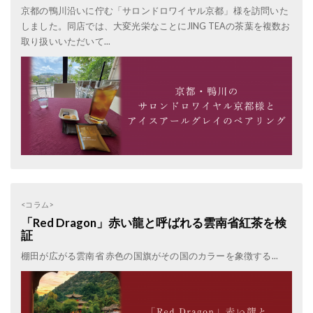
京都の鴨川沿いに佇む「サロンドロワイヤル京都」様を訪問いた
しました。同店では、大変光栄なことにJING TEAの茶葉を複数お
取り扱いいただいて...
<コラム>
「Red Dragon」赤い龍と呼ばれる雲南省紅茶を検
証
棚田が広がる雲南省 赤色の国旗がその国のカラーを象徴する...