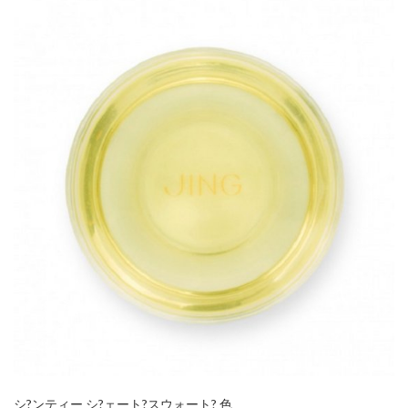
シ?ンティー シ?ェート?スウォート? 色