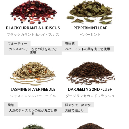
BLACKCURRANT & HIBISCUS
PEPPERMINT LEAF
ブラックカラント＆ハイビスカス
ペパーミント
フルーティー
爽快感
カシスやベリーなどの殻を丸ごと
ペパーミントの葉を丸ごと使用
使用
JASMINE SILVER NEEDLE
DARJEELING 2ND FLUSH
ジャスミンシルバーニードル
ダージリンセカンドフラッシュ
繊細
軽やかで、爽やか
天然のジャスミンの花が丸ごと香
芳醇で温かい
る