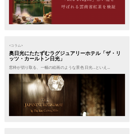
<コラム>
奥日光にたたずむラグジュアリーホテル「ザ・リ
ッツ・カールトン日光」
窓枠が切り取る、一幅の絵画のような景色 日光...といえ...