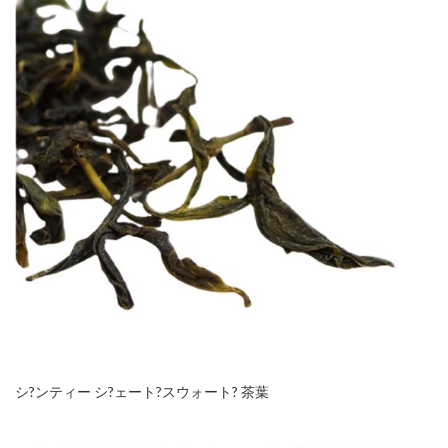
シ?ンティー シ?ェート?スウォート? 茶葉