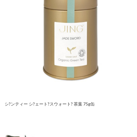
シ?ンティー シ?ェート?スウォート? 茶葉 75g缶