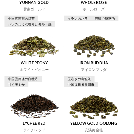
YUNNAN GOLD
WHOLE ROSE
雲南ゴールド
ホールローズ
中国雲南省の紅茶
イランのバラ
芳醇で魅惑的
バラのような香りとモルト感
WHITE PEONY
IRON BUDDHA
ホワイトピオニー
アイロンブッダ
中国雲南省の白牡丹
玉巻きの烏龍茶
甘く爽やか
中国福建省泉州市
LYCHEE RED
YELLOW GOLD OOLONG
ライチレッド
安渓黄金桂