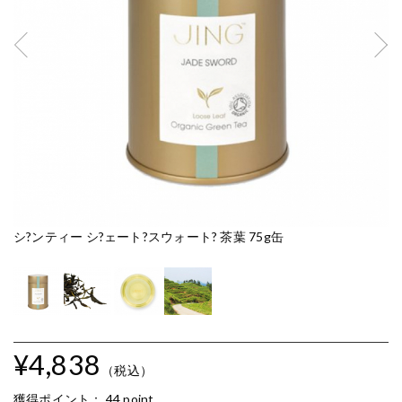
シ?ンティー シ?ェート?スウォート? 茶葉 75g缶
シ
¥4,838
（税込）
獲得ポイント：
44 point