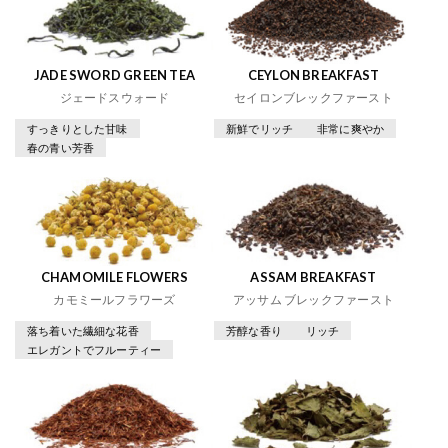
JADE SWORD GREEN TEA
CEYLON BREAKFAST
ジェードスウォード
セイロンブレックファースト
すっきりとした甘味
新鮮でリッチ
非常に爽やか
春の青い芳香
CHAMOMILE FLOWERS
ASSAM BREAKFAST
カモミールフラワーズ
アッサム ブレックファースト
落ち着いた繊細な花香
芳醇な香り
リッチ
エレガントでフルーティー