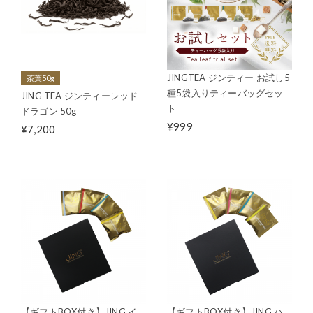
JINGTEA ジンティー お試し5
茶葉50g
種5袋入りティーバッグセッ
JING TEA ジンティーレッド
ト
ドラゴン 50g
¥999
¥7,200
【ギフトBOX付き】JING イ
【ギフトBOX付き】JING ハ