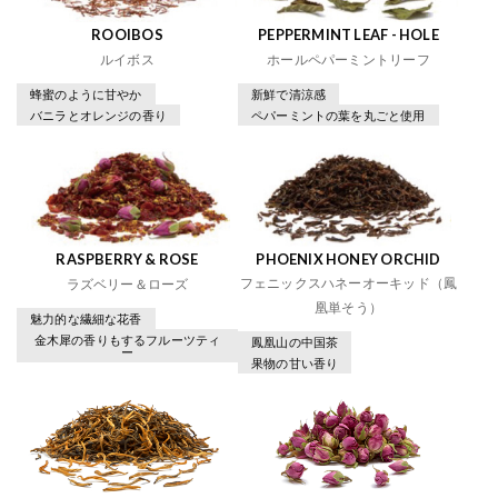
ROOIBOS
PEPPERMINT LEAF - HOLE
ルイボス
ホールペパーミントリーフ
蜂蜜のように甘やか
新鮮で清涼感
バニラとオレンジの香り
ペパーミントの葉を丸ごと使用
RASPBERRY & ROSE
PHOENIX HONEY ORCHID
フェニックスハネーオーキッド（鳳
ラズベリー＆ローズ
凰単そう）
魅力的な繊細な花香
金木犀の香りもするフルーツティ
鳳凰山の中国茶
ー
果物の甘い香り