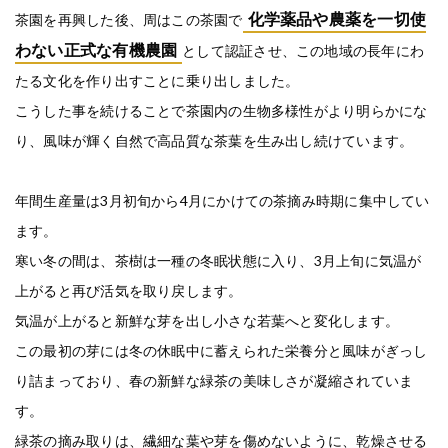
化学薬品や農薬を一切使
茶園を再興した後、周はこの茶園で
わない正式な有機農園
として認証させ、この地域の長年にわ
たる文化を作り出すことに乗り出しました。
こうした事を続けることで茶園内の生物多様性がより明らかにな
り、風味が輝く自然で高品質な茶葉を生み出し続けています。
年間生産量は3月初旬から4月にかけての茶摘み時期に集中してい
ます。
寒い冬の間は、茶樹は一種の冬眠状態に入り、3月上旬に気温が
上がると再び活気を取り戻します。
気温が上がると新鮮な芽を出し小さな若葉へと変化します。
この最初の芽には冬の休眠中に蓄えられた栄養分と風味がぎっし
り詰まっており、春の新鮮な緑茶の美味しさが凝縮されていま
す。
緑茶の摘み取りは、繊細な葉や芽を傷めないように、乾燥させる