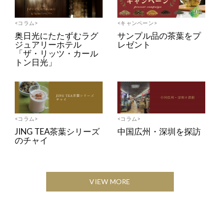
<コラム>
<キャンペーン>
奥日光にたたずむラグ
サンプル品の茶葉をプ
ジュアリーホテル
レゼント
「ザ・リッツ・カール
トン日光」
<コラム>
<コラム>
JING TEA茶葉シリーズ
中国広州・深圳を探訪
のチャイ
VIEW MORE