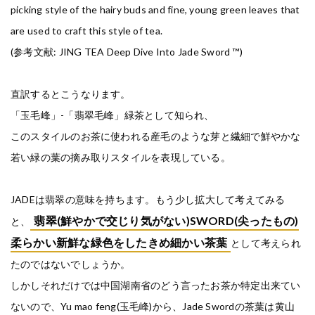
picking style of the hairy buds and fine, young green leaves that
are used to craft this style of tea.
(参考文献: JING TEA Deep Dive Into Jade Sword ™)
直訳するとこうなります。
「玉毛峰」-「翡翠毛峰」緑茶として知られ、
このスタイルのお茶に使われる産毛のような芽と繊細で鮮やかな
若い緑の葉の摘み取りスタイルを表現している。
JADEは翡翠の意味を持ちます。もう少し拡大して考えてみる
翡翠(鮮やかで交じり気がない)SWORD(尖ったもの)
と、
柔らかい新鮮な緑色をしたきめ細かい茶葉
として考えられ
たのではないでしょうか。
しかしそれだけでは中国湖南省のどう言ったお茶か特定出来てい
ないので、Yu mao feng(玉毛峰)から、Jade Swordの茶葉は黄山