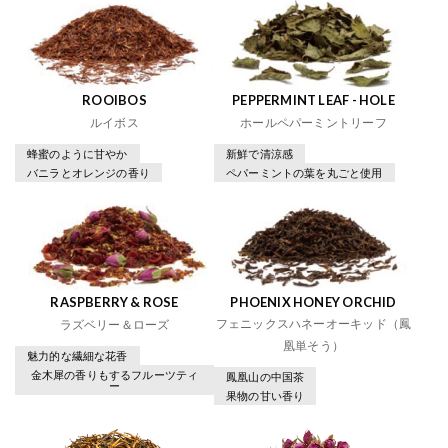
ROOIBOS
PEPPERMINT LEAF - HOLE
ルイボス
ホールペパーミントリーフ
蜂蜜のように甘やか
新鮮で清涼感
バニラとオレンジの香り
ペパーミントの葉を丸ごと使用
RASPBERRY & ROSE
PHOENIX HONEY ORCHID
フェニックスハネーオーキッド（鳳
ラズベリー＆ローズ
凰単そう）
魅力的な繊細な花香
金木犀の香りもするフルーツティ
鳳凰山の中国茶
ー
果物の甘い香り