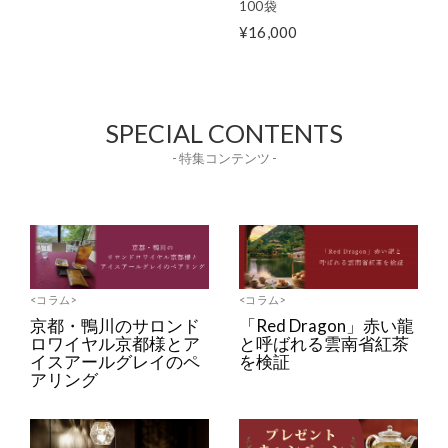
100袋
¥16,000
SPECIAL CONTENTS
- 特集コンテンツ -
<コラム>
<コラム>
京都・鴨川のサロンド
「Red Dragon」赤い龍
ロワイヤル京都様とア
と呼ばれる雲南省紅茶
イスアールグレイのペ
を検証
アリング