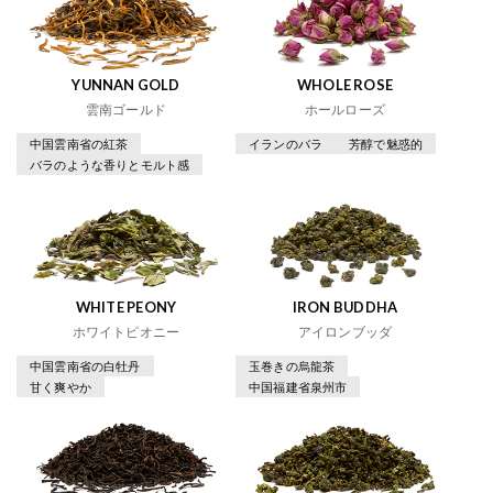
YUNNAN GOLD
WHOLE ROSE
雲南ゴールド
ホールローズ
中国雲南省の紅茶
イランのバラ
芳醇で魅惑的
バラのような香りとモルト感
WHITE PEONY
IRON BUDDHA
ホワイトピオニー
アイロンブッダ
中国雲南省の白牡丹
玉巻きの烏龍茶
甘く爽やか
中国福建省泉州市