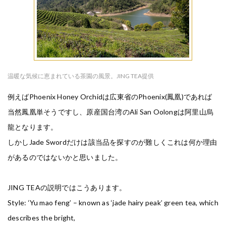
温暖な気候に恵まれている茶園の風景。JING TEA提供
例えばPhoenix Honey Orchidは広東省のPhoenix(鳳凰)であれば
当然鳳凰単そうですし、原産国台湾のAli San Oolongは阿里山烏
龍となります。
しかしJade Swordだけは該当品を探すのが難しくこれは何か理由
があるのではないかと思いました。
JING TEAの説明ではこうあります。
Style: ‘Yu mao feng’ – known as ‘jade hairy peak’ green tea, which
describes the bright,