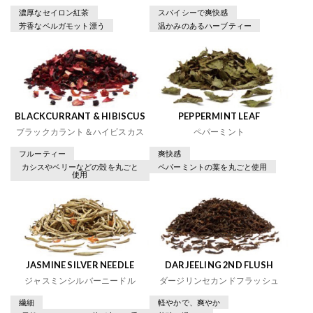
濃厚なセイロン紅茶
スパイシーで爽快感
芳香なベルガモット漂う
温かみのあるハーブティー
BLACKCURRANT & HIBISCUS
PEPPERMINT LEAF
ブラックカラント＆ハイビスカス
ペパーミント
フルーティー
爽快感
カシスやベリーなどの殻を丸ごと
ペパーミントの葉を丸ごと使用
使用
JASMINE SILVER NEEDLE
DARJEELING 2ND FLUSH
ジャスミンシルバーニードル
ダージリンセカンドフラッシュ
繊細
軽やかで、爽やか