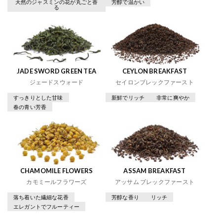
天然のジャスミンの花が丸ごと香
芳醇で温かい
る
JADE SWORD GREEN TEA
CEYLON BREAKFAST
ジェードスウォード
セイロンブレックファースト
すっきりとした甘味
新鮮でリッチ
非常に爽やか
春の青い芳香
CHAMOMILE FLOWERS
ASSAM BREAKFAST
カモミールフラワーズ
アッサム ブレックファースト
落ち着いた繊細な花香
芳醇な香り
リッチ
エレガントでフルーティー