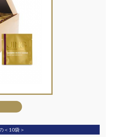
の＜10袋＞