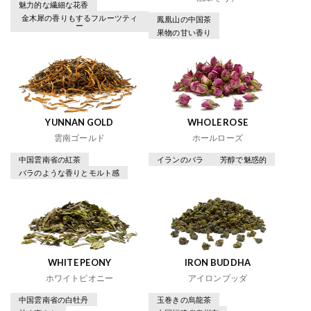
魅力的な繊細な花香
金木犀の香りもするフルーツティ
鳳凰山の中国茶
ー
果物の甘い香り
YUNNAN GOLD
WHOLE ROSE
雲南ゴールド
ホールローズ
中国雲南省の紅茶
イランのバラ
芳醇で魅惑的
バラのような香りとモルト感
WHITE PEONY
IRON BUDDHA
ホワイトピオニー
アイロンブッダ
中国雲南省の白牡丹
玉巻きの烏龍茶