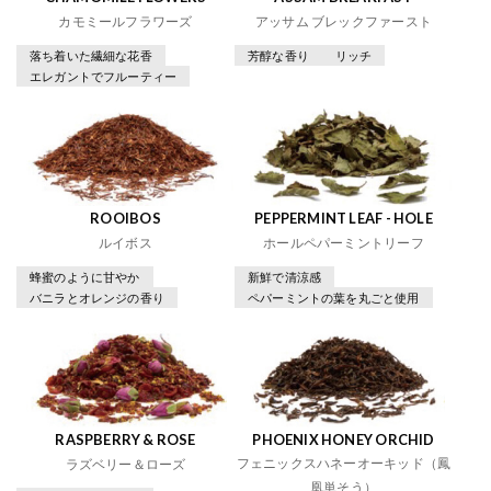
カモミールフラワーズ
アッサム ブレックファースト
落ち着いた繊細な花香
芳醇な香り
リッチ
エレガントでフルーティー
ROOIBOS
PEPPERMINT LEAF - HOLE
ルイボス
ホールペパーミントリーフ
蜂蜜のように甘やか
新鮮で清涼感
バニラとオレンジの香り
ペパーミントの葉を丸ごと使用
RASPBERRY & ROSE
PHOENIX HONEY ORCHID
フェニックスハネーオーキッド（鳳
ラズベリー＆ローズ
凰単そう）