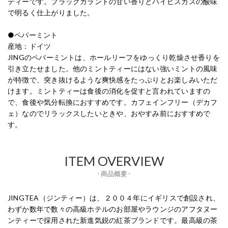
ティーです。ブラックカラントの甘い香りとハイビスカスの酸味
で明るく仕上がりました。
●ペパーミント
産地：ドイツ
JINGのペパーミントは、ホールリーフをゆっくり乾燥させ香りを
引き立たせました。他のミントティーにはない強いミントの風味
が特徴で、突き抜けるような爽快感をたっぷりとお楽しみいただ
けます。ミントティーは食後の消化を促すと言われていますの
で、食後や気分転換におすすめです。カフェインフリー（デカフ
ェ）なのでリラックスしたいときや、おやすみ前におすすめで
す。
ITEM OVERVIEW
- 商品概要 -
JINGTEA（ジンティー）は、２００４年にイギリスで創設され、
わずか数年で数々の高級ホテルのお部屋やラウンジのアフタヌー
ンティーで採用された新進気鋭の紅茶ブランドです。最高級の茶