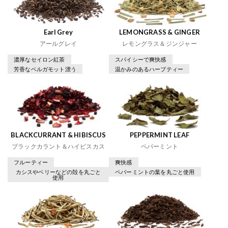
Earl Grey
LEMONGRASS & GINGER
アールグレイ
レモングラス＆ジンジャー
濃厚なセイロン紅茶
スパイシーで爽快感
芳香なベルガモット漂う
温かみのあるハーブティー
BLACKCURRANT & HIBISCUS
PEPPERMINT LEAF
ブラックカラント＆ハイビスカス
ペパーミント
フルーティー
爽快感
カシスやベリーなどの殻を丸ごと
ペパーミントの葉を丸ごと使用
使用