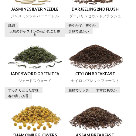
JASMINE SILVER NEEDLE
DARJEELING 2ND FLUSH
ジャスミンシルバーニードル
ダージリンセカンドフラッシュ
繊細
軽やかで、爽やか
天然のジャスミンの花が丸ごと香
芳醇で温かい
る
JADE SWORD GREEN TEA
CEYLON BREAKFAST
ジェードスウォード
セイロンブレックファースト
すっきりとした甘味
新鮮でリッチ
非常に爽やか
春の青い芳香
CHAMOMILE FLOWERS
ASSAM BREAKFAST