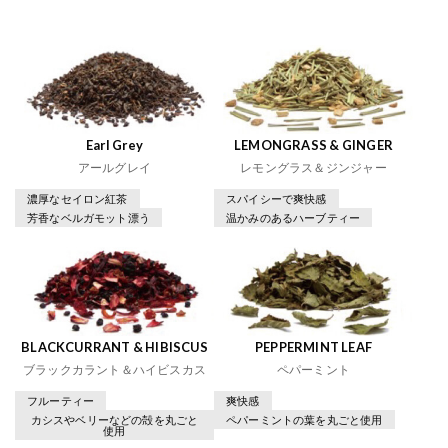
Earl Grey
LEMONGRASS & GINGER
アールグレイ
レモングラス＆ジンジャー
濃厚なセイロン紅茶
スパイシーで爽快感
芳香なベルガモット漂う
温かみのあるハーブティー
BLACKCURRANT & HIBISCUS
PEPPERMINT LEAF
ブラックカラント＆ハイビスカス
ペパーミント
フルーティー
爽快感
カシスやベリーなどの殻を丸ごと
ペパーミントの葉を丸ごと使用
使用