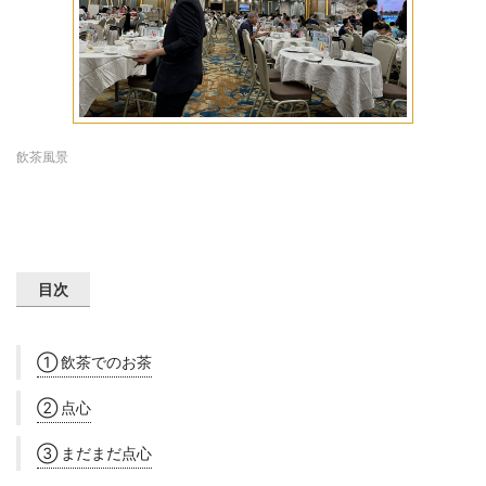
飲茶風景
目次
① 飲茶でのお茶
② 点心
③ まだまだ点心