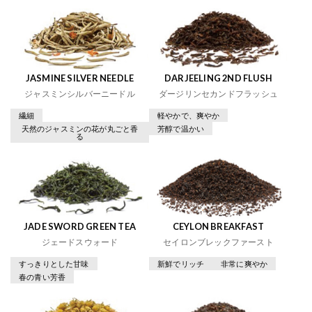
JASMINE SILVER NEEDLE
DARJEELING 2ND FLUSH
ジャスミンシルバーニードル
ダージリンセカンドフラッシュ
繊細
軽やかで、爽やか
天然のジャスミンの花が丸ごと香
芳醇で温かい
る
JADE SWORD GREEN TEA
CEYLON BREAKFAST
ジェードスウォード
セイロンブレックファースト
すっきりとした甘味
新鮮でリッチ
非常に爽やか
春の青い芳香