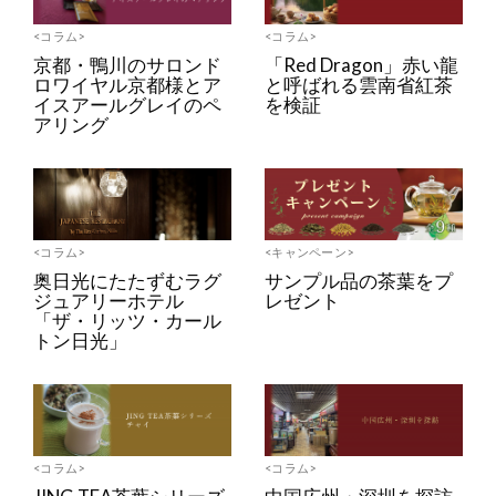
<コラム>
<コラム>
京都・鴨川のサロンド
「Red Dragon」赤い龍
ロワイヤル京都様とア
と呼ばれる雲南省紅茶
イスアールグレイのペ
を検証
アリング
<コラム>
<キャンペーン>
奥日光にたたずむラグ
サンプル品の茶葉をプ
ジュアリーホテル
レゼント
「ザ・リッツ・カール
トン日光」
<コラム>
<コラム>