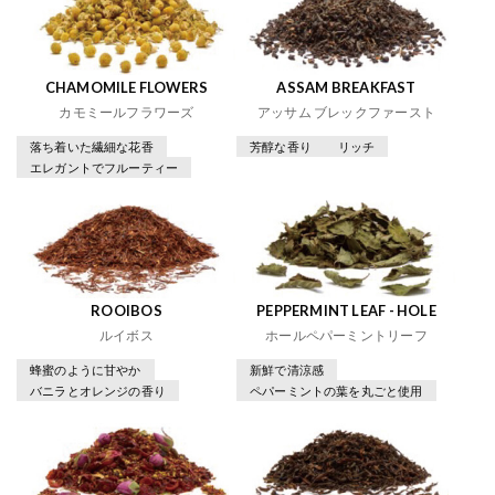
CHAMOMILE FLOWERS
ASSAM BREAKFAST
カモミールフラワーズ
アッサム ブレックファースト
落ち着いた繊細な花香
芳醇な香り
リッチ
エレガントでフルーティー
ROOIBOS
PEPPERMINT LEAF - HOLE
ルイボス
ホールペパーミントリーフ
蜂蜜のように甘やか
新鮮で清涼感
バニラとオレンジの香り
ペパーミントの葉を丸ごと使用