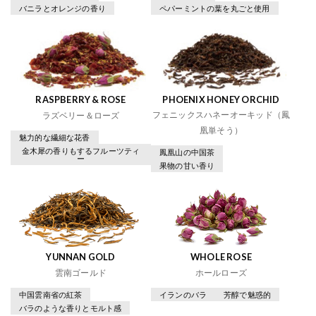
バニラとオレンジの香り
ペパーミントの葉を丸ごと使用
RASPBERRY & ROSE
PHOENIX HONEY ORCHID
フェニックスハネーオーキッド（鳳
ラズベリー＆ローズ
凰単そう）
魅力的な繊細な花香
金木犀の香りもするフルーツティ
鳳凰山の中国茶
ー
果物の甘い香り
YUNNAN GOLD
WHOLE ROSE
雲南ゴールド
ホールローズ
中国雲南省の紅茶
イランのバラ
芳醇で魅惑的
バラのような香りとモルト感