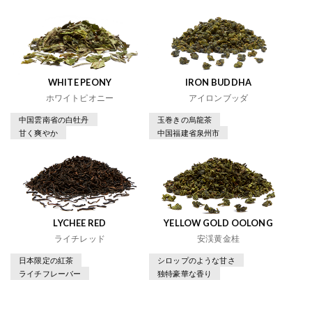
WHITE PEONY
IRON BUDDHA
ホワイトピオニー
アイロンブッダ
中国雲南省の白牡丹
玉巻きの烏龍茶
甘く爽やか
中国福建省泉州市
LYCHEE RED
YELLOW GOLD OOLONG
ライチレッド
安渓黄金桂
日本限定の紅茶
シロップのような甘さ
ライチフレーバー
独特豪華な香り