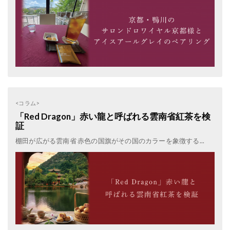
<コラム>
「Red Dragon」赤い龍と呼ばれる雲南省紅茶を検
証
棚田が広がる雲南省 赤色の国旗がその国のカラーを象徴する...