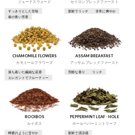
ジェードスウォード
セイロンブレックファースト
すっきりとした甘味
新鮮でリッチ
非常に爽やか
春の青い芳香
CHAMOMILE FLOWERS
ASSAM BREAKFAST
カモミールフラワーズ
アッサム ブレックファースト
落ち着いた繊細な花香
芳醇な香り
リッチ
エレガントでフルーティー
ROOIBOS
PEPPERMINT LEAF - HOLE
ルイボス
ホールペパーミントリーフ
蜂蜜のように甘やか
新鮮で清涼感