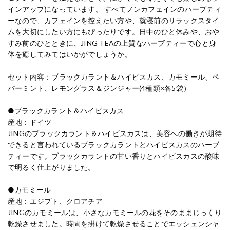
インアップになっています。
すべてノンカフェインのハーブティ
ーなので、カフェインを控えたい方や、就寝前のリラックスタイ
ムを大切にしたい方にもぴったりです。日中のひと休みや、おや
すみ前のひとときに、JING TEAの上質なハーブティーで心と身
体を癒してみてはいかがでしょうか。
セット内容：ブラックカラント＆ハイビスカス、カモミール、ペ
パーミント、レモングラス＆ジンジャー(4種類×各5袋）
●ブラックカラント＆ハイビスカス
産地：ドイツ
JINGのブラックカラント＆ハイビスカスは、美容への働きが期待
できると言われているブラックカラントとハイビスカスのハーブ
ティーです。ブラックカラントの甘い香りとハイビスカスの酸味
で明るく仕上がりました。
●カモミール
産地：エジプト、クロアチア
JINGのカモミールは、小さなカモミールの花をそのままじっくり
乾燥させました。時間を掛けて乾燥させることでエッシェンシャ