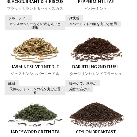
BLACKCURRANT & HIBISCUS
PEPPERMINT LEAF
ブラックカラント＆ハイビスカス
ペパーミント
フルーティー
爽快感
カシスやベリーなどの殻を丸ごと
ペパーミントの葉を丸ごと使用
使用
JASMINE SILVER NEEDLE
DARJEELING 2ND FLUSH
ジャスミンシルバーニードル
ダージリンセカンドフラッシュ
繊細
軽やかで、爽やか
天然のジャスミンの花が丸ごと香
芳醇で温かい
る
JADE SWORD GREEN TEA
CEYLON BREAKFAST