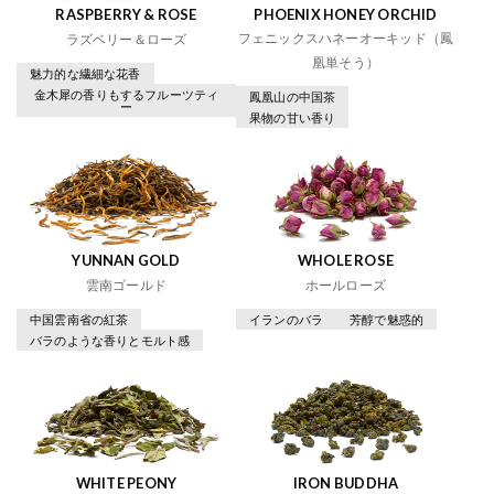
RASPBERRY & ROSE
PHOENIX HONEY ORCHID
フェニックスハネーオーキッド（鳳
ラズベリー＆ローズ
凰単そう）
魅力的な繊細な花香
金木犀の香りもするフルーツティ
鳳凰山の中国茶
ー
果物の甘い香り
YUNNAN GOLD
WHOLE ROSE
雲南ゴールド
ホールローズ
中国雲南省の紅茶
イランのバラ
芳醇で魅惑的
バラのような香りとモルト感
WHITE PEONY
IRON BUDDHA