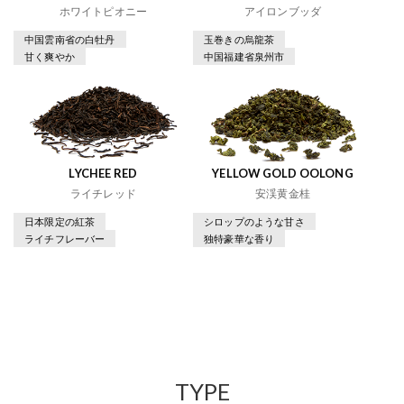
ホワイトピオニー
アイロンブッダ
中国雲南省の白牡丹
玉巻きの烏龍茶
甘く爽やか
中国福建省泉州市
LYCHEE RED
YELLOW GOLD OOLONG
ライチレッド
安渓黄金桂
日本限定の紅茶
シロップのような甘さ
ライチフレーバー
独特豪華な香り
TYPE