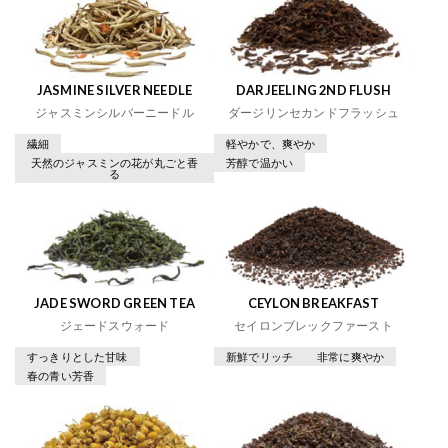
JASMINE SILVER NEEDLE
DARJEELING 2ND FLUSH
ジャスミンシルバーニードル
ダージリンセカンドフラッシュ
繊細
軽やかで、爽やか
天然のジャスミンの花が丸ごと香
芳醇で温かい
る
JADE SWORD GREEN TEA
CEYLON BREAKFAST
ジェードスウォード
セイロンブレックファースト
すっきりとした甘味
新鮮でリッチ
非常に爽やか
春の青い芳香