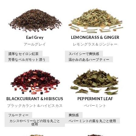
Earl Grey
LEMONGRASS & GINGER
アールグレイ
レモングラス＆ジンジャー
濃厚なセイロン紅茶
スパイシーで爽快感
芳香なベルガモット漂う
温かみのあるハーブティー
BLACKCURRANT & HIBISCUS
PEPPERMINT LEAF
ブラックカラント＆ハイビスカス
ペパーミント
フルーティー
爽快感
カシスやベリーなどの殻を丸ごと
ペパーミントの葉を丸ごと使用
使用