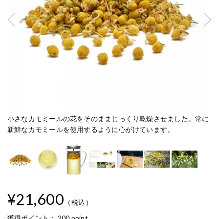
小さなカモミールの花をそのままじっくり乾燥させました。常に
水
新鮮なカモミールを使用するように心がけています。
¥21,600
（税込）
獲得ポイント：
200 point