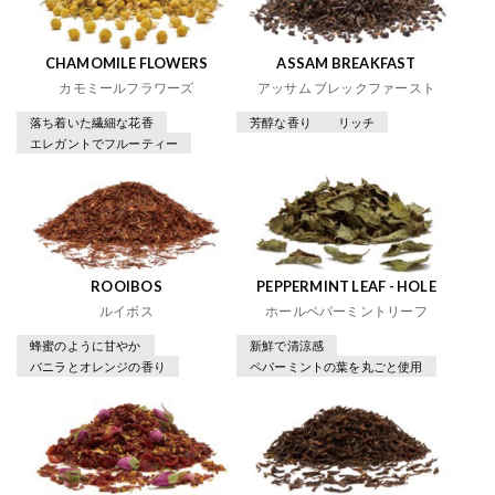
CHAMOMILE FLOWERS
ASSAM BREAKFAST
カモミールフラワーズ
アッサム ブレックファースト
落ち着いた繊細な花香
芳醇な香り
リッチ
エレガントでフルーティー
ROOIBOS
PEPPERMINT LEAF - HOLE
ルイボス
ホールペパーミントリーフ
蜂蜜のように甘やか
新鮮で清涼感
バニラとオレンジの香り
ペパーミントの葉を丸ごと使用