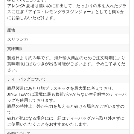
アレンジ:
夏場は濃いめに抽出して、たっぷりの氷を入れたグラ
スに注ぎ「アイス・レモングラスジンジャー」としても爽やか
にお楽しみいただけます。
産地
スリランカ
賞味期限
製造日より約３年です。 海外輸入商品のためご注文時期により
賞味期限にばらつきが出る可能がございます。 予めご了承くだ
さい。
ティーバッグについて
商品製造にあたり脱プラスチックを最大限に考えており、
JING TEAでは環境に最も負荷がかからない生分解性のティーバ
ッグを使用しております。
商品の特性上、外から力を加えると破ける場合がございますの
で、
破れが気になる場合には、紐はティーバッグから取り外さずに
ご使用いただくことをおすすめいたします。
外箱について