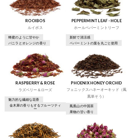
ROOIBOS
PEPPERMINT LEAF - HOLE
ルイボス
ホールペパーミントリーフ
蜂蜜のように甘やか
新鮮で清涼感
バニラとオレンジの香り
ペパーミントの葉を丸ごと使用
RASPBERRY & ROSE
PHOENIX HONEY ORCHID
フェニックスハネーオーキッド（鳳
ラズベリー＆ローズ
凰単そう）
魅力的な繊細な花香
金木犀の香りもするフルーツティ
鳳凰山の中国茶
ー
果物の甘い香り