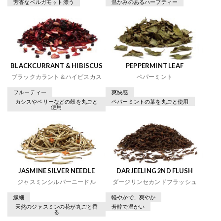
芳香なベルガモット漂う
温かみのあるハーブティー
BLACKCURRANT & HIBISCUS
PEPPERMINT LEAF
ブラックカラント＆ハイビスカス
ペパーミント
フルーティー
爽快感
カシスやベリーなどの殻を丸ごと
ペパーミントの葉を丸ごと使用
使用
JASMINE SILVER NEEDLE
DARJEELING 2ND FLUSH
ジャスミンシルバーニードル
ダージリンセカンドフラッシュ
繊細
軽やかで、爽やか
天然のジャスミンの花が丸ごと香
芳醇で温かい
る