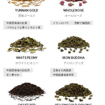
YUNNAN GOLD
WHOLE ROSE
雲南ゴールド
ホールローズ
中国雲南省の紅茶
イランのバラ
芳醇で魅惑的
バラのような香りとモルト感
WHITE PEONY
IRON BUDDHA
ホワイトピオニー
アイロンブッダ
中国雲南省の白牡丹
玉巻きの烏龍茶
甘く爽やか
中国福建省泉州市
LYCHEE RED
YELLOW GOLD OOLONG