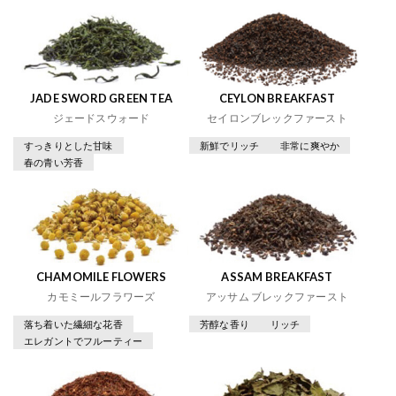
JADE SWORD GREEN TEA
CEYLON BREAKFAST
ジェードスウォード
セイロンブレックファースト
すっきりとした甘味
新鮮でリッチ
非常に爽やか
春の青い芳香
CHAMOMILE FLOWERS
ASSAM BREAKFAST
カモミールフラワーズ
アッサム ブレックファースト
落ち着いた繊細な花香
芳醇な香り
リッチ
エレガントでフルーティー