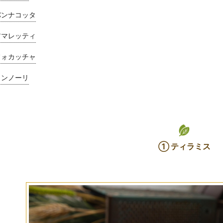
パンナコッタ
アマレッティ
フォカッチャ
カンノーリ
① ティラミス