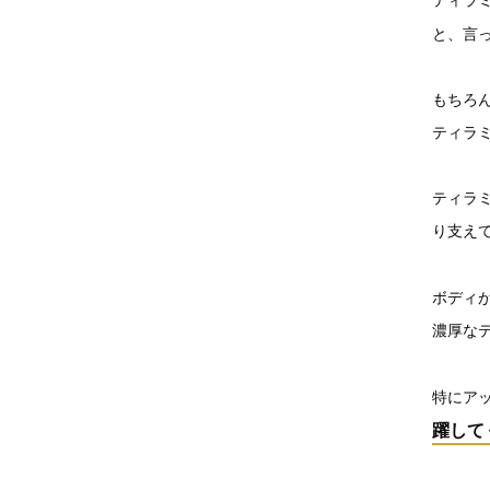
と、言
もちろ
ティラ
ティラ
り支え
ボディ
濃厚な
特にア
躍して