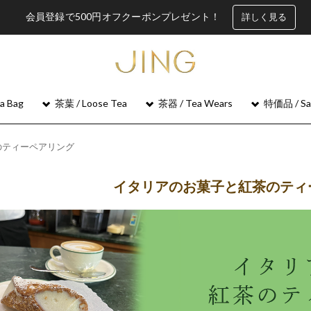
会員登録で500円オフクーポンプレゼント！
詳しく見る
 Bag
茶葉 / Loose Tea
茶器 / Tea Wears
特価品 / Sa
のティーペアリング
イタリアのお菓子と紅茶のティ