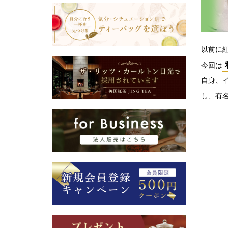
以前に
今回は
自身、
し、有