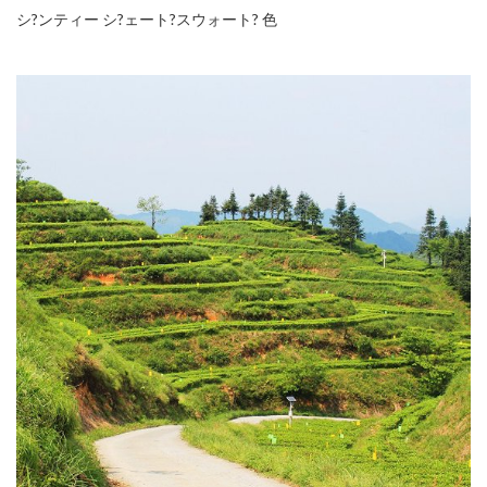
シ?ンティー シ?ェート?スウォート? 色