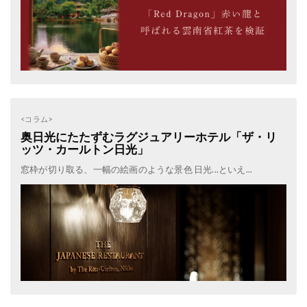
<コラム>
奥日光にたたずむラグジュアリーホテル「ザ・リ
ッツ・カールトン日光」
窓枠が切り取る、一幅の絵画のような景色 日光...といえ...