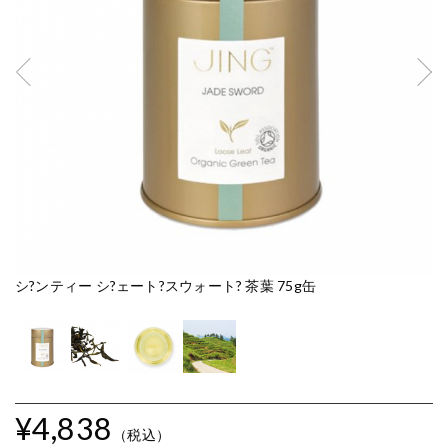
シ?ンティー シ?ェート?スウォート? 茶葉 75g缶
シ
¥4,838
（税込）