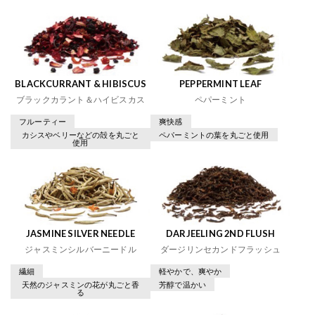
BLACKCURRANT & HIBISCUS
PEPPERMINT LEAF
ブラックカラント＆ハイビスカス
ペパーミント
フルーティー
爽快感
カシスやベリーなどの殻を丸ごと
ペパーミントの葉を丸ごと使用
使用
JASMINE SILVER NEEDLE
DARJEELING 2ND FLUSH
ジャスミンシルバーニードル
ダージリンセカンドフラッシュ
繊細
軽やかで、爽やか
天然のジャスミンの花が丸ごと香
芳醇で温かい
る