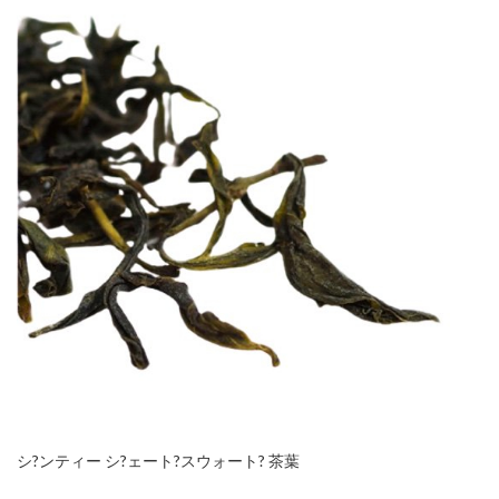
シ?ンティー シ?ェート?スウォート? 茶葉