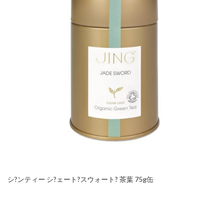
シ?ンティー シ?ェート?スウォート? 茶葉 75g缶