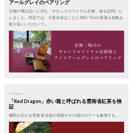
アールグレイのペアリング
京都の鴨川沿いに佇む「サロンドロワイヤル京都」様を訪問いた
しました。同店では、大変光栄なことにJING TEAの茶葉を複数お
取り扱いいただいて...
<コラム>
「Red Dragon」赤い龍と呼ばれる雲南省紅茶を検
証
棚田が広がる雲南省 赤色の国旗がその国のカラーを象徴する...