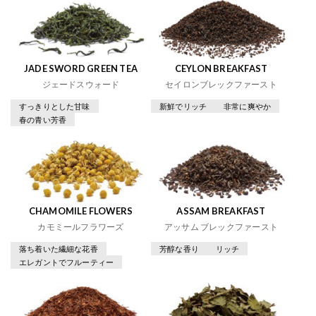
JADE SWORD GREEN TEA
CEYLON BREAKFAST
ジェードスウォード
セイロンブレックファースト
すっきりとした甘味
新鮮でリッチ
非常に爽やか
春の青い芳香
CHAMOMILE FLOWERS
ASSAM BREAKFAST
カモミールフラワーズ
アッサム ブレックファースト
落ち着いた繊細な花香
芳醇な香り
リッチ
エレガントでフルーティー