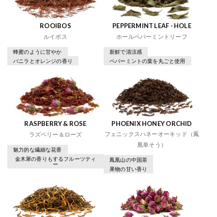
ROOIBOS
PEPPERMINT LEAF - HOLE
ルイボス
ホールペパーミントリーフ
蜂蜜のように甘やか
新鮮で清涼感
バニラとオレンジの香り
ペパーミントの葉を丸ごと使用
RASPBERRY & ROSE
PHOENIX HONEY ORCHID
フェニックスハネーオーキッド（鳳
ラズベリー＆ローズ
凰単そう）
魅力的な繊細な花香
金木犀の香りもするフルーツティ
鳳凰山の中国茶
ー
果物の甘い香り