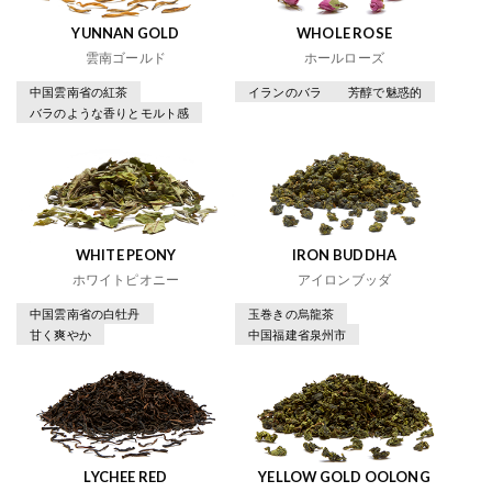
YUNNAN GOLD
WHOLE ROSE
雲南ゴールド
ホールローズ
中国雲南省の紅茶
イランのバラ
芳醇で魅惑的
バラのような香りとモルト感
WHITE PEONY
IRON BUDDHA
ホワイトピオニー
アイロンブッダ
中国雲南省の白牡丹
玉巻きの烏龍茶
甘く爽やか
中国福建省泉州市
LYCHEE RED
YELLOW GOLD OOLONG