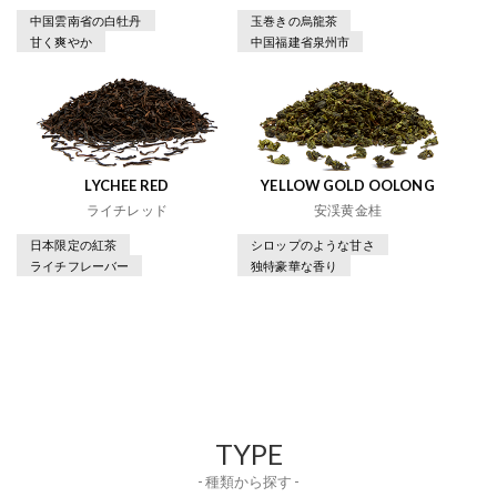
中国雲南省の白牡丹
玉巻きの烏龍茶
甘く爽やか
中国福建省泉州市
LYCHEE RED
YELLOW GOLD OOLONG
ライチレッド
安渓黄金桂
日本限定の紅茶
シロップのような甘さ
ライチフレーバー
独特豪華な香り
TYPE
- 種類から探す -