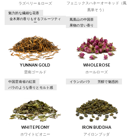
フェニックスハネーオーキッド（鳳
ラズベリー＆ローズ
凰単そう）
魅力的な繊細な花香
金木犀の香りもするフルーツティ
鳳凰山の中国茶
ー
果物の甘い香り
YUNNAN GOLD
WHOLE ROSE
雲南ゴールド
ホールローズ
中国雲南省の紅茶
イランのバラ
芳醇で魅惑的
バラのような香りとモルト感
WHITE PEONY
IRON BUDDHA
ホワイトピオニー
アイロンブッダ