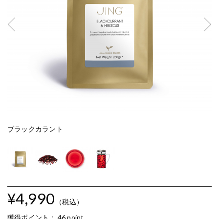
ブラックカラント
ブ
¥4,990
（税込）
獲得ポイント：
46 point