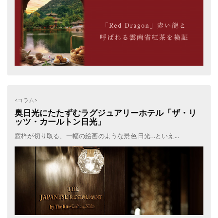
<コラム>
奥日光にたたずむラグジュアリーホテル「ザ・リ
ッツ・カールトン日光」
窓枠が切り取る、一幅の絵画のような景色 日光...といえ...