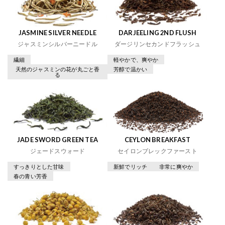
JASMINE SILVER NEEDLE
DARJEELING 2ND FLUSH
ジャスミンシルバーニードル
ダージリンセカンドフラッシュ
繊細
軽やかで、爽やか
天然のジャスミンの花が丸ごと香
芳醇で温かい
る
JADE SWORD GREEN TEA
CEYLON BREAKFAST
ジェードスウォード
セイロンブレックファースト
すっきりとした甘味
新鮮でリッチ
非常に爽やか
春の青い芳香