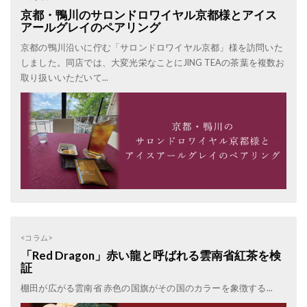
京都・鴨川のサロンドロワイヤル京都様とアイス
アールグレイのペアリング
京都の鴨川沿いに佇む「サロンドロワイヤル京都」様を訪問いた
しました。同店では、大変光栄なことにJING TEAの茶葉を複数お
取り扱いいただいて...
<コラム>
「Red Dragon」赤い龍と呼ばれる雲南省紅茶を検
証
棚田が広がる雲南省 赤色の国旗がその国のカラーを象徴する...