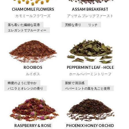
CHAMOMILE FLOWERS
ASSAM BREAKFAST
カモミールフラワーズ
アッサム ブレックファースト
落ち着いた繊細な花香
芳醇な香り
リッチ
エレガントでフルーティー
ROOIBOS
PEPPERMINT LEAF - HOLE
ルイボス
ホールペパーミントリーフ
蜂蜜のように甘やか
新鮮で清涼感
バニラとオレンジの香り
ペパーミントの葉を丸ごと使用
RASPBERRY & ROSE
PHOENIX HONEY ORCHID