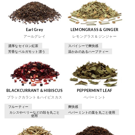
Earl Grey
LEMONGRASS & GINGER
アールグレイ
レモングラス＆ジンジャー
濃厚なセイロン紅茶
スパイシーで爽快感
芳香なベルガモット漂う
温かみのあるハーブティー
BLACKCURRANT & HIBISCUS
PEPPERMINT LEAF
ブラックカラント＆ハイビスカス
ペパーミント
フルーティー
爽快感
カシスやベリーなどの殻を丸ごと
ペパーミントの葉を丸ごと使用
使用