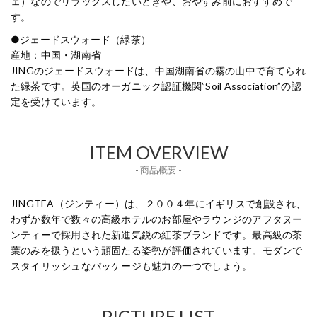
ェ）なのでリラックスしたいときや、おやすみ前におすすめで
す。
●ジェードスウォード（緑茶）
産地：中国・湖南省
JINGのジェードスウォードは、中国湖南省の霧の山中で育てられ
た緑茶です。英国のオーガニック認証機関”Soil Association”の認
定を受けています。
ITEM OVERVIEW
- 商品概要 -
JINGTEA（ジンティー）は、２００４年にイギリスで創設され、
わずか数年で数々の高級ホテルのお部屋やラウンジのアフタヌー
ンティーで採用された新進気鋭の紅茶ブランドです。最高級の茶
葉のみを扱うという頑固たる姿勢が評価されています。モダンで
スタイリッシュなパッケージも魅力の一つでしょう。
PICTURE LIST