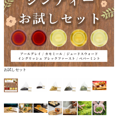
お試しセット
ア