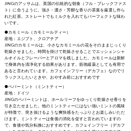
JINGのアッサムは、英国の伝統的な朝食（フル・ブレックファス
ト）に合うように、強さ・濃さ・芳醇な香りの茶葉を厳選し作ら
れた紅茶。ストレートでもミルクを入れてもパーフェクトな味わ
いです。
●カモミール（カモミールティー）
産地：エジプト、クロアチア
JINGのカモミールは、小さなカモミールの花をそのままじっくり
乾燥させました。時間を掛けて乾燥させることでエッシェンシャ
ルオイルとフレーバーとアロマを残しました。カモミールは新鮮
で身体内を清浄化する効果があります。筋弛緩薬としても有用で
あると言われています。カフェインフリー（デカフェ）なのでリ
ラックスしたいときや、おやすみ前におすすめです
●ペパーミント（ミントティー）
産地：ドイツ
JINGのペパーミントは、ホールリーフをゆっくり乾燥させ香りを
引き立たせました。他のミントティーにはない強いミントの風味
が特徴で、突き抜けるような爽快感をたっぷりとお楽しみいただ
けます。ミントティーは食後の消化を促すと言われていますの
で、食後や気分転換におすすめです。カフェインフリー（デカフ