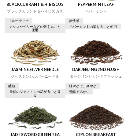
BLACKCURRANT & HIBISCUS
PEPPERMINT LEAF
ブラックカラント＆ハイビスカス
ペパーミント
フルーティー
爽快感
カシスやベリーなどの殻を丸ごと
ペパーミントの葉を丸ごと使用
使用
JASMINE SILVER NEEDLE
DARJEELING 2ND FLUSH
ジャスミンシルバーニードル
ダージリンセカンドフラッシュ
繊細
軽やかで、爽やか
天然のジャスミンの花が丸ごと香
芳醇で温かい
る
JADE SWORD GREEN TEA
CEYLON BREAKFAST