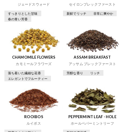
ジェードスウォード
セイロンブレックファースト
すっきりとした甘味
新鮮でリッチ
非常に爽やか
春の青い芳香
CHAMOMILE FLOWERS
ASSAM BREAKFAST
カモミールフラワーズ
アッサム ブレックファースト
落ち着いた繊細な花香
芳醇な香り
リッチ
エレガントでフルーティー
ROOIBOS
PEPPERMINT LEAF - HOLE
ルイボス
ホールペパーミントリーフ