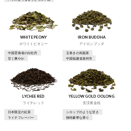
WHITE PEONY
IRON BUDDHA
ホワイトピオニー
アイロンブッダ
中国雲南省の白牡丹
玉巻きの烏龍茶
甘く爽やか
中国福建省泉州市
LYCHEE RED
YELLOW GOLD OOLONG
ライチレッド
安渓黄金桂
日本限定の紅茶
シロップのような甘さ
ライチフレーバー
独特豪華な香り