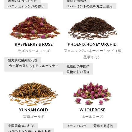
蜂蜜のように甘やか
新鮮で清涼感
バニラとオレンジの香り
ペパーミントの葉を丸ごと使用
RASPBERRY & ROSE
PHOENIX HONEY ORCHID
フェニックスハネーオーキッド（鳳
ラズベリー＆ローズ
凰単そう）
魅力的な繊細な花香
金木犀の香りもするフルーツティ
鳳凰山の中国茶
ー
果物の甘い香り
YUNNAN GOLD
WHOLE ROSE
雲南ゴールド
ホールローズ
中国雲南省の紅茶
イランのバラ
芳醇で魅惑的
バラのような香りとモルト感