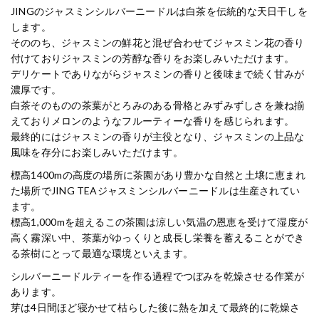
JINGのジャスミンシルバーニードルは白茶を伝統的な天日干しを
します。
そののち、ジャスミンの鮮花と混ぜ合わせてジャスミン花の香り
付けておりジャスミンの芳醇な香りをお楽しみいただけます。
デリケートでありながらジャスミンの香りと後味まで続く甘みが
濃厚です。
白茶そのものの茶葉がとろみのある骨格とみずみずしさを兼ね揃
えておりメロンのようなフルーティーな香りを感じられます。
最終的にはジャスミンの香りが主役となり、ジャスミンの上品な
風味を存分にお楽しみいただけます。
標高1400mの高度の場所に茶園があり豊かな自然と土壌に恵まれ
た場所でJING TEAジャスミンシルバーニードルは生産されてい
ます。
標高1,000mを超えるこの茶園は涼しい気温の恩恵を受けて湿度が
高く霧深い中、茶葉がゆっくりと成長し栄養を蓄えることができ
る茶樹にとって最適な環境といえます。
シルバーニードルティーを作る過程でつぼみを乾燥させる作業が
あります。
芽は4日間ほど寝かせて枯らした後に熱を加えて最終的に乾燥さ