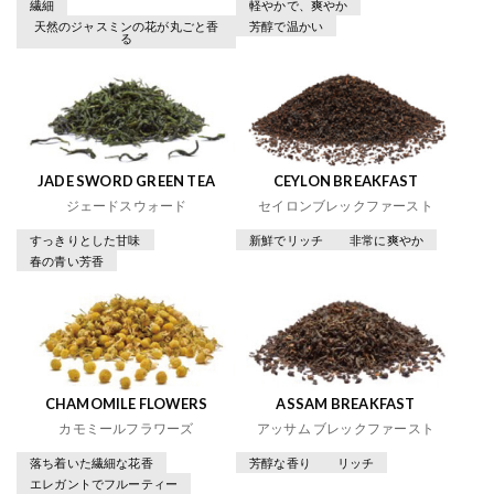
繊細
軽やかで、爽やか
天然のジャスミンの花が丸ごと香
芳醇で温かい
る
JADE SWORD GREEN TEA
CEYLON BREAKFAST
ジェードスウォード
セイロンブレックファースト
すっきりとした甘味
新鮮でリッチ
非常に爽やか
春の青い芳香
CHAMOMILE FLOWERS
ASSAM BREAKFAST
カモミールフラワーズ
アッサム ブレックファースト
落ち着いた繊細な花香
芳醇な香り
リッチ
エレガントでフルーティー