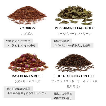
ROOIBOS
PEPPERMINT LEAF - HOLE
ルイボス
ホールペパーミントリーフ
蜂蜜のように甘やか
新鮮で清涼感
バニラとオレンジの香り
ペパーミントの葉を丸ごと使用
RASPBERRY & ROSE
PHOENIX HONEY ORCHID
フェニックスハネーオーキッド（鳳
ラズベリー＆ローズ
凰単そう）
魅力的な繊細な花香
金木犀の香りもするフルーツティ
鳳凰山の中国茶
ー
果物の甘い香り