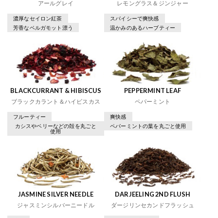
アールグレイ
レモングラス＆ジンジャー
濃厚なセイロン紅茶
スパイシーで爽快感
芳香なベルガモット漂う
温かみのあるハーブティー
BLACKCURRANT & HIBISCUS
PEPPERMINT LEAF
ブラックカラント＆ハイビスカス
ペパーミント
フルーティー
爽快感
カシスやベリーなどの殻を丸ごと
ペパーミントの葉を丸ごと使用
使用
JASMINE SILVER NEEDLE
DARJEELING 2ND FLUSH
ジャスミンシルバーニードル
ダージリンセカンドフラッシュ