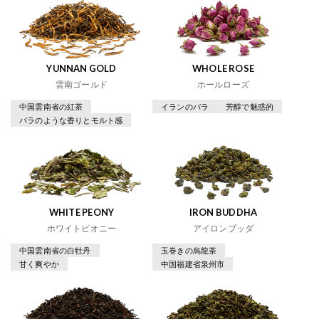
YUNNAN GOLD
WHOLE ROSE
雲南ゴールド
ホールローズ
中国雲南省の紅茶
イランのバラ
芳醇で魅惑的
バラのような香りとモルト感
WHITE PEONY
IRON BUDDHA
ホワイトピオニー
アイロンブッダ
中国雲南省の白牡丹
玉巻きの烏龍茶
甘く爽やか
中国福建省泉州市