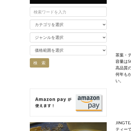
茶葉・
容量は5
高品質
何年も
い。
JIN
ティー