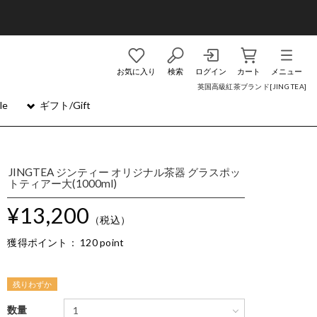
お気に入り
検索
ログイン
カート
メニュー
英国高級紅茶ブランド[JING TEA]
le
ギフト/Gift
JINGTEA ジンティー オリジナル茶器 グラスポッ
トティアー大(1000ml)
¥13,200
（税込）
獲得ポイント：
120 point
残りわずか
数量