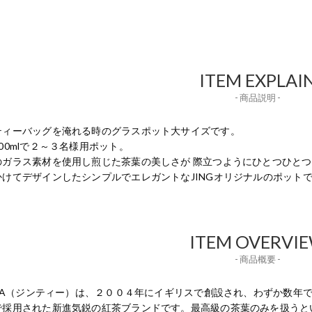
ITEM EXPLAI
- 商品説明 -
ティーバッグを淹れる時のグラスポット大サイズです。
00mlで２～３名様用ポット。
のガラス素材を使用し煎じた茶葉の美しさが 際立つようにひとつひと
かけてデザインしたシンプルでエレガントなJINGオリジナルのポット
ITEM OVERVI
- 商品概要 -
GTEA（ジンティー）は、２００４年にイギリスで創設され、わずか数
で採用された新進気鋭の紅茶ブランドです。最高級の茶葉のみを扱うと