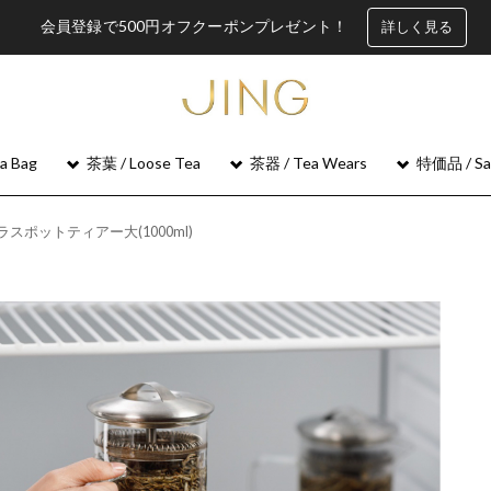
会員登録で500円オフクーポンプレゼント！
詳しく見る
 Bag
茶葉 / Loose Tea
茶器 / Tea Wears
特価品 / Sa
ラスポットティアー大(1000ml)