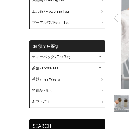
烏龍茶 / Oolong Tea
工芸茶 / Flowering Tea
プーアル茶 / Puerh Tea
種類から探す
ティーバッグ / Tea Bag
茶葉 / Loose Tea
茶器 / Tea Wears
特価品 / Sale
ギフト/Gift
SEARCH