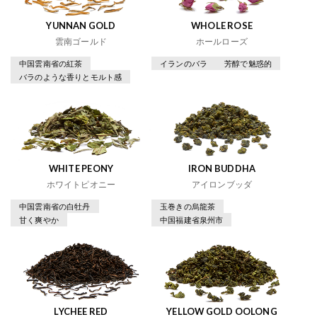
YUNNAN GOLD
WHOLE ROSE
雲南ゴールド
ホールローズ
中国雲南省の紅茶
イランのバラ
芳醇で魅惑的
バラのような香りとモルト感
WHITE PEONY
IRON BUDDHA
ホワイトピオニー
アイロンブッダ
中国雲南省の白牡丹
玉巻きの烏龍茶
甘く爽やか
中国福建省泉州市
LYCHEE RED
YELLOW GOLD OOLONG