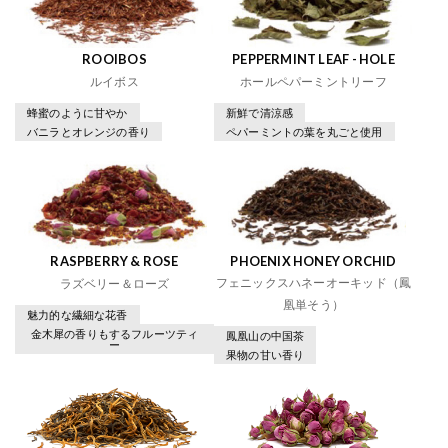
ROOIBOS
PEPPERMINT LEAF - HOLE
ルイボス
ホールペパーミントリーフ
蜂蜜のように甘やか
新鮮で清涼感
バニラとオレンジの香り
ペパーミントの葉を丸ごと使用
RASPBERRY & ROSE
PHOENIX HONEY ORCHID
フェニックスハネーオーキッド（鳳
ラズベリー＆ローズ
凰単そう）
魅力的な繊細な花香
金木犀の香りもするフルーツティ
鳳凰山の中国茶
ー
果物の甘い香り