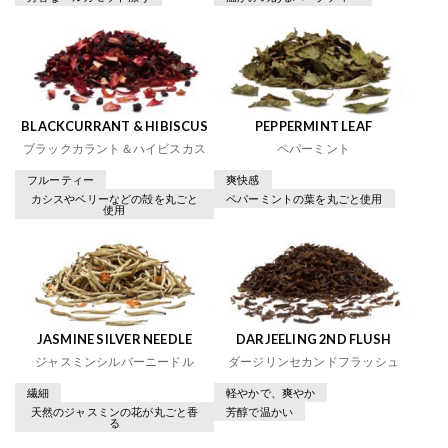
BLACKCURRANT & HIBISCUS
PEPPERMINT LEAF
ブラックカラント＆ハイビスカス
ペパーミント
フルーティー
爽快感
カシスやベリーなどの殻を丸ごと
ペパーミントの葉を丸ごと使用
使用
JASMINE SILVER NEEDLE
DARJEELING 2ND FLUSH
ジャスミンシルバーニードル
ダージリンセカンドフラッシュ
繊細
軽やかで、爽やか
天然のジャスミンの花が丸ごと香
芳醇で温かい
る