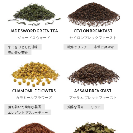
JADE SWORD GREEN TEA
CEYLON BREAKFAST
ジェードスウォード
セイロンブレックファースト
すっきりとした甘味
新鮮でリッチ
非常に爽やか
春の青い芳香
CHAMOMILE FLOWERS
ASSAM BREAKFAST
カモミールフラワーズ
アッサム ブレックファースト
落ち着いた繊細な花香
芳醇な香り
リッチ
エレガントでフルーティー