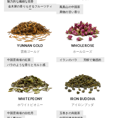
魅力的な繊細な花香
金木犀の香りもするフルーツティ
鳳凰山の中国茶
ー
果物の甘い香り
YUNNAN GOLD
WHOLE ROSE
雲南ゴールド
ホールローズ
中国雲南省の紅茶
イランのバラ
芳醇で魅惑的
バラのような香りとモルト感
WHITE PEONY
IRON BUDDHA
ホワイトピオニー
アイロンブッダ
中国雲南省の白牡丹
玉巻きの烏龍茶
甘く爽やか
中国福建省泉州市