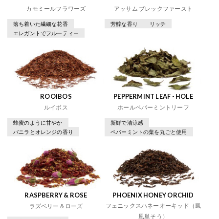
カモミールフラワーズ
アッサム ブレックファースト
落ち着いた繊細な花香
芳醇な香り
リッチ
エレガントでフルーティー
ROOIBOS
PEPPERMINT LEAF - HOLE
ルイボス
ホールペパーミントリーフ
蜂蜜のように甘やか
新鮮で清涼感
バニラとオレンジの香り
ペパーミントの葉を丸ごと使用
RASPBERRY & ROSE
PHOENIX HONEY ORCHID
フェニックスハネーオーキッド（鳳
ラズベリー＆ローズ
凰単そう）