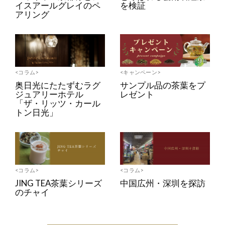
イスアールグレイのペ
を検証
アリング
<コラム>
<キャンペーン>
奥日光にたたずむラグ
サンプル品の茶葉をプ
ジュアリーホテル
レゼント
「ザ・リッツ・カール
トン日光」
<コラム>
<コラム>
JING TEA茶葉シリーズ
中国広州・深圳を探訪
のチャイ