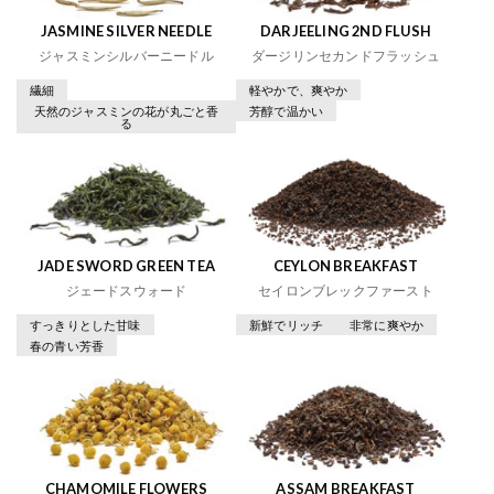
JASMINE SILVER NEEDLE
DARJEELING 2ND FLUSH
ジャスミンシルバーニードル
ダージリンセカンドフラッシュ
繊細
軽やかで、爽やか
天然のジャスミンの花が丸ごと香
芳醇で温かい
る
JADE SWORD GREEN TEA
CEYLON BREAKFAST
ジェードスウォード
セイロンブレックファースト
すっきりとした甘味
新鮮でリッチ
非常に爽やか
春の青い芳香
CHAMOMILE FLOWERS
ASSAM BREAKFAST