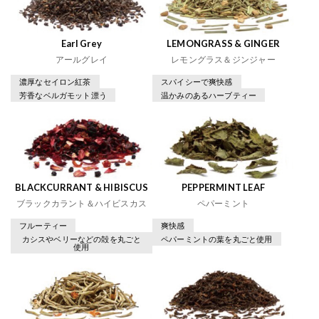
Earl Grey
LEMONGRASS & GINGER
アールグレイ
レモングラス＆ジンジャー
濃厚なセイロン紅茶
スパイシーで爽快感
芳香なベルガモット漂う
温かみのあるハーブティー
BLACKCURRANT & HIBISCUS
PEPPERMINT LEAF
ブラックカラント＆ハイビスカス
ペパーミント
フルーティー
爽快感
カシスやベリーなどの殻を丸ごと
ペパーミントの葉を丸ごと使用
使用