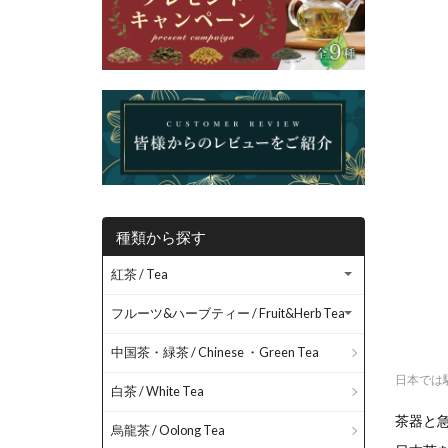
種類から探す
紅茶 / Tea
フルーツ&ハーブティー / Fruit&Herb Tea
中国茶・緑茶 / Chinese ・Green Tea
日本では
白茶 / White Tea
茶器と
烏龍茶 / Oolong Tea