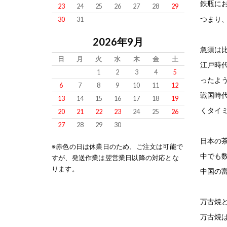
鉄瓶に
23
24
25
26
27
28
29
つまり
30
31
2026年9月
急須は
日
月
火
水
木
金
土
江戸時
1
2
3
4
5
ったよ
6
7
8
9
10
11
12
戦国時
13
14
15
16
17
18
19
くタイ
20
21
22
23
24
25
26
27
28
29
30
日本の
※赤色の日は休業日のため、ご注文は可能で
中でも
すが、発送作業は翌営業日以降の対応とな
ります。
中国の
万古焼
万古焼