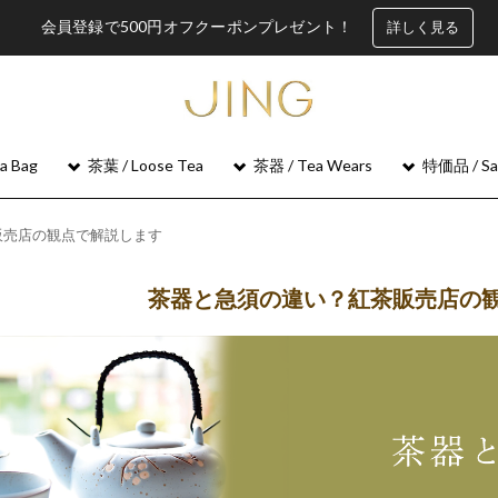
会員登録で500円オフクーポンプレゼント！
詳しく見る
 Bag
茶葉 / Loose Tea
茶器 / Tea Wears
特価品 / Sa
販売店の観点で解説します
茶器と急須の違い？紅茶販売店の