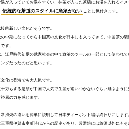
お湯が入っていてお湯をすくい、抹茶が入った茶碗にお湯を入れるイメ
伝統的な茶道のスタイルに急須がない
、
ことに気付きます。
比較的新しい文化だそうです。
代の中期になってから中国茶の文化が日本にも入ってきて、中国茶の製
うです。
代、江戸時代初期の武家社会の中で政治のツールの一部として使われて
ミングだったのだと思います。
茶文化は香港でも大人気です。
数十万もする急須が中国で人気で生産が追いつかないぐらい飛ぶように
富裕層の力を感じます。
と常滑焼の違いを簡単に説明して日本ティーポット編は終わりにします
は三重県伊賀市室町時代からの歴史があり、常滑焼には急須以外にもそ