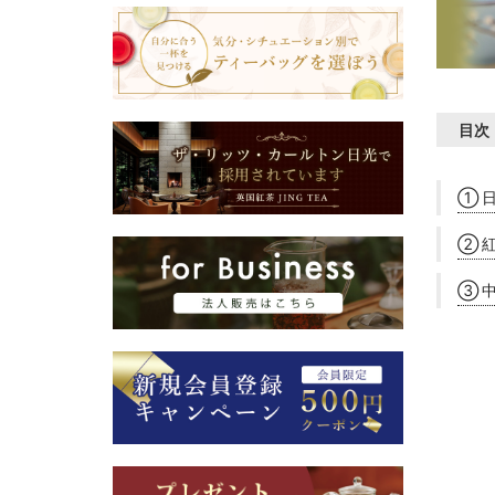
目次
① 
② 
③ 