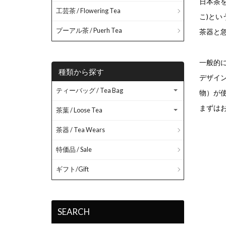
日本茶
工芸茶 / Flowering Tea
こ)と
プーアル茶 / Puerh Tea
茶器と
一般的
種類から探す
デザイ
ティーバッグ / Tea Bag
物）が
まずは
茶葉 / Loose Tea
茶器 / Tea Wears
特価品 / Sale
ギフト/Gift
SEARCH