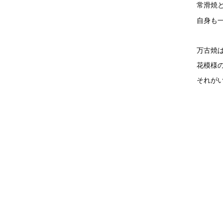
常滑焼
自身も
万古焼
花模様
それが