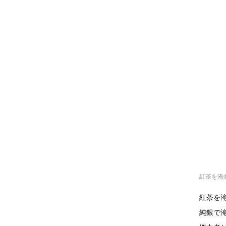
紅茶を淹れ
紅茶を
純銀で