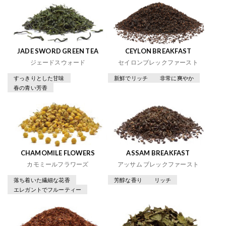
JADE SWORD GREEN TEA
CEYLON BREAKFAST
ジェードスウォード
セイロンブレックファースト
すっきりとした甘味
新鮮でリッチ
非常に爽やか
春の青い芳香
CHAMOMILE FLOWERS
ASSAM BREAKFAST
カモミールフラワーズ
アッサム ブレックファースト
落ち着いた繊細な花香
芳醇な香り
リッチ
エレガントでフルーティー