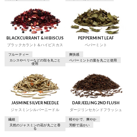
BLACKCURRANT & HIBISCUS
PEPPERMINT LEAF
ブラックカラント＆ハイビスカス
ペパーミント
フルーティー
爽快感
カシスやベリーなどの殻を丸ごと
ペパーミントの葉を丸ごと使用
使用
JASMINE SILVER NEEDLE
DARJEELING 2ND FLUSH
ジャスミンシルバーニードル
ダージリンセカンドフラッシュ
繊細
軽やかで、爽やか
天然のジャスミンの花が丸ごと香
芳醇で温かい
る