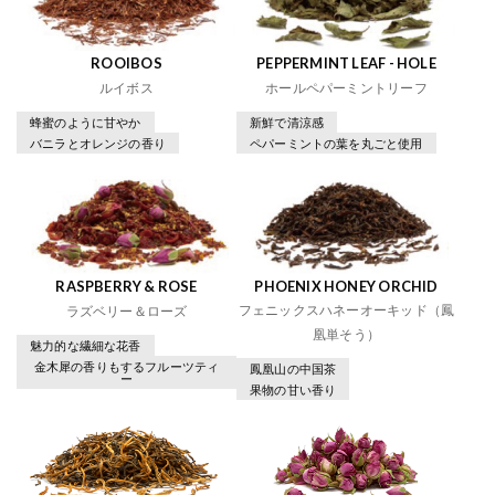
ROOIBOS
PEPPERMINT LEAF - HOLE
ルイボス
ホールペパーミントリーフ
蜂蜜のように甘やか
新鮮で清涼感
バニラとオレンジの香り
ペパーミントの葉を丸ごと使用
RASPBERRY & ROSE
PHOENIX HONEY ORCHID
フェニックスハネーオーキッド（鳳
ラズベリー＆ローズ
凰単そう）
魅力的な繊細な花香
金木犀の香りもするフルーツティ
鳳凰山の中国茶
ー
果物の甘い香り