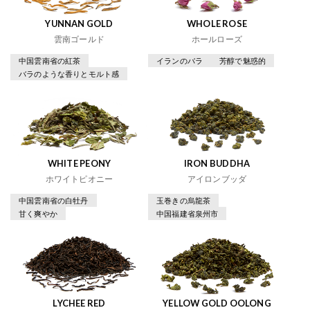
YUNNAN GOLD
WHOLE ROSE
雲南ゴールド
ホールローズ
中国雲南省の紅茶
イランのバラ
芳醇で魅惑的
バラのような香りとモルト感
WHITE PEONY
IRON BUDDHA
ホワイトピオニー
アイロンブッダ
中国雲南省の白牡丹
玉巻きの烏龍茶
甘く爽やか
中国福建省泉州市
LYCHEE RED
YELLOW GOLD OOLONG