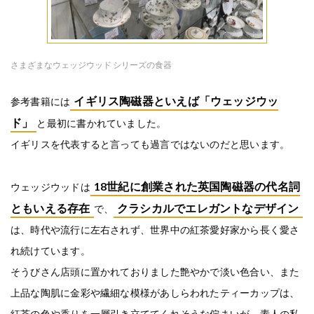
さまざまなウェッジウッド シリーズの食器
イギリス陶磁器といえば「ウェッジウッ
参考書籍には
ド」
と最初に書かれていました。
イギリスを代表すると言っても過言ではないのだと思います。
18世紀に創業された英国陶磁器の代名詞
ウェッジウッドは
ともいえる存在
クラシカルでエレガントなデザイン
で、
は、時代や流行に左右されず、世界中の紅茶愛好家から長く愛さ
れ続けています。
そうびさん店頭に置かれておりました艶やかで淡い色合い、また
上品な陶肌に金彩や繊細な模様があしらわれたティーカップは、
紅茶の色や香りを一層引き立ててくれそうな佇まいが、素人の私