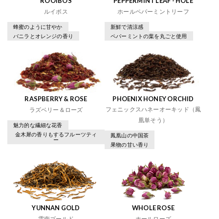
ROOIBOS
PEPPERMINT LEAF - HOLE
ルイボス
ホールペパーミントリーフ
蜂蜜のように甘やか
新鮮で清涼感
バニラとオレンジの香り
ペパーミントの葉を丸ごと使用
RASPBERRY & ROSE
PHOENIX HONEY ORCHID
フェニックスハネーオーキッド（鳳
ラズベリー＆ローズ
凰単そう）
魅力的な繊細な花香
金木犀の香りもするフルーツティ
鳳凰山の中国茶
ー
果物の甘い香り
YUNNAN GOLD
WHOLE ROSE
雲南ゴールド
ホールローズ