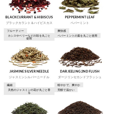
BLACKCURRANT & HIBISCUS
PEPPERMINT LEAF
ブラックカラント＆ハイビスカス
ペパーミント
フルーティー
爽快感
カシスやベリーなどの殻を丸ごと
ペパーミントの葉を丸ごと使用
使用
JASMINE SILVER NEEDLE
DARJEELING 2ND FLUSH
ジャスミンシルバーニードル
ダージリンセカンドフラッシュ
繊細
軽やかで、爽やか
天然のジャスミンの花が丸ごと香
芳醇で温かい
る