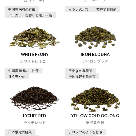
中国雲南省の紅茶
イランのバラ
芳醇で魅惑的
バラのような香りとモルト感
WHITE PEONY
IRON BUDDHA
ホワイトピオニー
アイロンブッダ
中国雲南省の白牡丹
玉巻きの烏龍茶
甘く爽やか
中国福建省泉州市
LYCHEE RED
YELLOW GOLD OOLONG
ライチレッド
安渓黄金桂
日本限定の紅茶
シロップのような甘さ