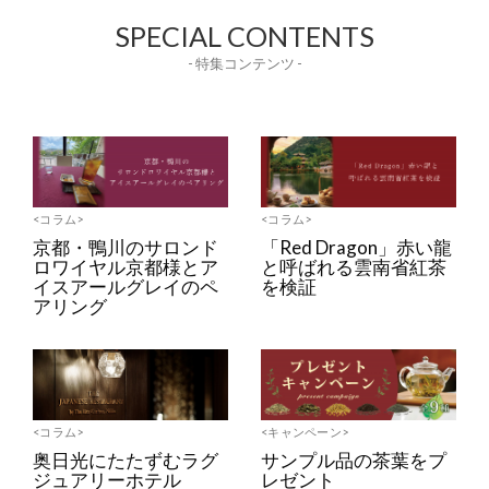
SPECIAL CONTENTS
- 特集コンテンツ -
<コラム>
<コラム>
京都・鴨川のサロンド
「Red Dragon」赤い龍
ロワイヤル京都様とア
と呼ばれる雲南省紅茶
イスアールグレイのペ
を検証
アリング
<コラム>
<キャンペーン>
奥日光にたたずむラグ
サンプル品の茶葉をプ
ジュアリーホテル
レゼント