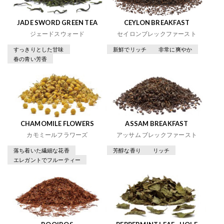
JADE SWORD GREEN TEA
CEYLON BREAKFAST
ジェードスウォード
セイロンブレックファースト
すっきりとした甘味
新鮮でリッチ
非常に爽やか
春の青い芳香
CHAMOMILE FLOWERS
ASSAM BREAKFAST
カモミールフラワーズ
アッサム ブレックファースト
落ち着いた繊細な花香
芳醇な香り
リッチ
エレガントでフルーティー