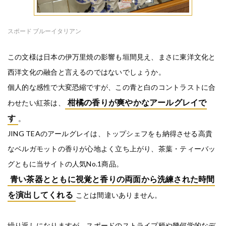
スポード ブルーイタリアン
この文様は日本の伊万里焼の影響も垣間見え、まさに東洋文化と
西洋文化の融合と言えるのではないでしょうか。
個人的な感性で大変恐縮ですが、この青と白のコントラストに合
柑橘の香りが爽やかなアールグレイで
わせたい紅茶は、
す
。
JING TEAのアールグレイは、トップシェフをも納得させる高貴
なベルガモットの香りが心地よく立ち上がり、茶葉・ティーバッ
グともに当サイトの人気No.1商品。
青い茶器とともに視覚と香りの両面から洗練された時間
を演出してくれる
ことは間違いありません。
繰り返しになりますが、スポードのストライプ柄や幾何学的なデ