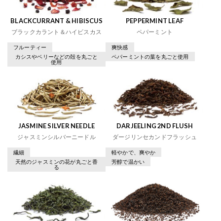
BLACKCURRANT & HIBISCUS
PEPPERMINT LEAF
ブラックカラント＆ハイビスカス
ペパーミント
フルーティー
爽快感
カシスやベリーなどの殻を丸ごと
ペパーミントの葉を丸ごと使用
使用
JASMINE SILVER NEEDLE
DARJEELING 2ND FLUSH
ジャスミンシルバーニードル
ダージリンセカンドフラッシュ
繊細
軽やかで、爽やか
天然のジャスミンの花が丸ごと香
芳醇で温かい
る