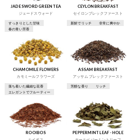
JADE SWORD GREEN TEA
CEYLON BREAKFAST
ジェードスウォード
セイロンブレックファースト
すっきりとした甘味
新鮮でリッチ
非常に爽やか
春の青い芳香
CHAMOMILE FLOWERS
ASSAM BREAKFAST
カモミールフラワーズ
アッサム ブレックファースト
落ち着いた繊細な花香
芳醇な香り
リッチ
エレガントでフルーティー
ROOIBOS
PEPPERMINT LEAF - HOLE
ルイボス
ホールペパーミントリーフ