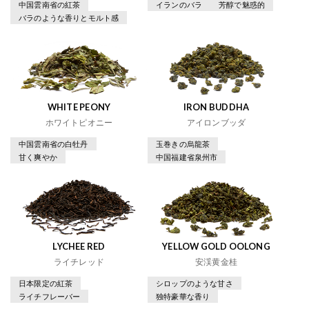
中国雲南省の紅茶
イランのバラ
芳醇で魅惑的
バラのような香りとモルト感
WHITE PEONY
IRON BUDDHA
ホワイトピオニー
アイロンブッダ
中国雲南省の白牡丹
玉巻きの烏龍茶
甘く爽やか
中国福建省泉州市
LYCHEE RED
YELLOW GOLD OOLONG
ライチレッド
安渓黄金桂
日本限定の紅茶
シロップのような甘さ
ライチフレーバー
独特豪華な香り