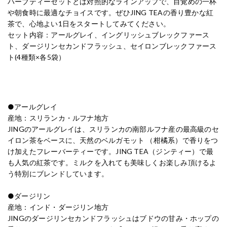
ハーブティーセットとは対照的なラインアップで、目覚めの一杯
や朝食時に最適なチョイスです。ぜひJING TEAの香り豊かな紅
茶で、心地よい1日をスタートしてみてください。
セット内容：アールグレイ、イングリッシュブレックファース
ト、ダージリンセカンドフラッシュ、セイロンブレックファース
ト(4種類×各5袋）
●アールグレイ
産地：スリランカ・ルフナ地方
JINGのアールグレイは、スリランカの南部ルフナ産の最高級のセ
イロン茶をベースに、天然のベルガモット （柑橘系）で香りをつ
け加えたフレーバーティーです。JING TEA（ジンティー）で最
も人気の紅茶です。ミルクを入れても美味しくお楽しみ頂けるよ
う特別にブレンドしています。
●ダージリン
産地：インド・ダージリン地方
JINGのダージリンセカンドフラッシュはブドウの甘み・ホップの