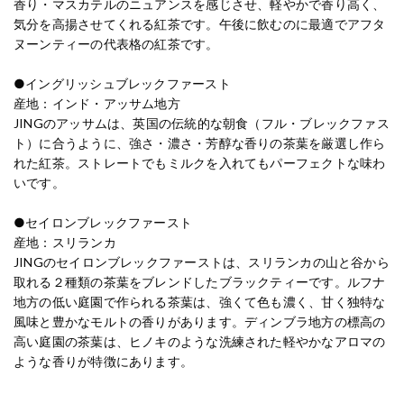
香り・マスカテルのニュアンスを感じさせ、軽やかで香り高く、
気分を高揚させてくれる紅茶です。午後に飲むのに最適でアフタ
ヌーンティーの代表格の紅茶です。
●イングリッシュブレックファースト
産地：インド・アッサム地方
JINGのアッサムは、英国の伝統的な朝食（フル・ブレックファス
ト）に合うように、強さ・濃さ・芳醇な香りの茶葉を厳選し作ら
れた紅茶。ストレートでもミルクを入れてもパーフェクトな味わ
いです。
●セイロンブレックファースト
産地：スリランカ
JINGのセイロンブレックファーストは、スリランカの山と谷から
取れる２種類の茶葉をブレンドしたブラックティーです。ルフナ
地方の低い庭園で作られる茶葉は、強くて色も濃く、甘く独特な
風味と豊かなモルトの香りがあります。ディンブラ地方の標高の
高い庭園の茶葉は、ヒノキのような洗練された軽やかなアロマの
ような香りが特徴にあります。