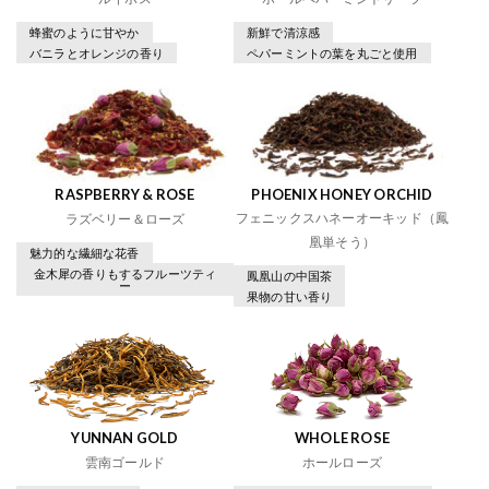
蜂蜜のように甘やか
新鮮で清涼感
バニラとオレンジの香り
ペパーミントの葉を丸ごと使用
RASPBERRY & ROSE
PHOENIX HONEY ORCHID
フェニックスハネーオーキッド（鳳
ラズベリー＆ローズ
凰単そう）
魅力的な繊細な花香
金木犀の香りもするフルーツティ
鳳凰山の中国茶
ー
果物の甘い香り
YUNNAN GOLD
WHOLE ROSE
雲南ゴールド
ホールローズ