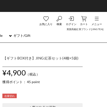
お気に入り
検索
ログイン
カート
メニュー
英国高級紅茶ブランド[JING TEA]
le
ギフト/Gift
【ギフトBOX付き】JING 紅茶セット(4種×5袋)
¥4,900
（税込）
獲得ポイント：
45 point
在庫切れ