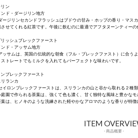
ジリン
インド・ダージリン地方
Gのダージリンセカンドフラッシュはブドウの甘み・ホップの香り・マス
揚させてくれる紅茶です。午後に飲むのに最適でアフタヌーンティーの
グリッシュブレックファースト
インド・アッサム地方
Gのアッサムは、英国の伝統的な朝食（フル・ブレックファスト）に合う
。ストレートでもミルクを入れてもパーフェクトな味わいです。
ロンブレックファースト
スリランカ
Gのセイロンブレックファーストは、スリランカの山と谷から取れる２種
い庭園で作られる茶葉は、強くて色も濃く、甘く独特な風味と豊かなモ
茶葉は、ヒノキのような洗練された軽やかなアロマのような香りが特徴
ITEM OVERVI
- 商品概要 -