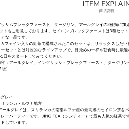
ITEM EXPLAI
- 商品説明 -
アッサムブレックファースト、ダージリン、アールグレイの3種類に加
セットもご用意しております。セイロンブレックファーストは3種セット
レアな一品です。
べてカフェイン入りの紅茶で構成されたこのセットは、リラックスした
ィーセットとは対照的なラインアップで、目覚めの一杯や朝食時に最適なチ
い1日をスタートしてみてください。
内容：アールグレイ、イングリッシュブレックファースト、ダージリン
5袋）
ルグレイ
スリランカ・ルフナ地方
Gのアールグレイは、スリランカの南部ルフナ産の最高級のセイロン茶を
フレーバーティーです。JING TEA（ジンティー）で最も人気の紅茶
ンドしています。