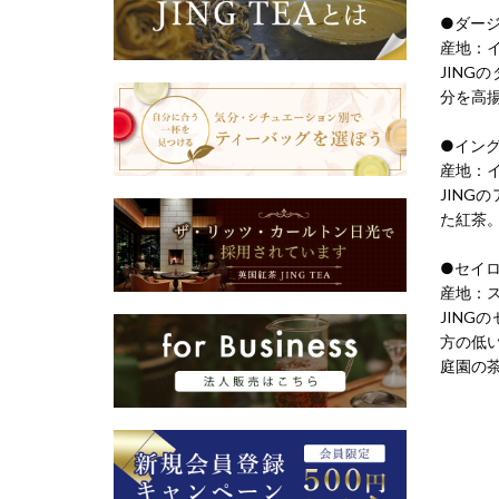
●ダー
産地：
JIN
分を高
●イン
産地：
JIN
た紅茶
●セイ
産地：
JIN
方の低
庭園の