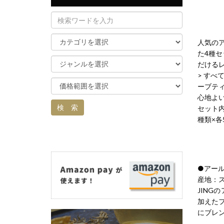
人気の
た4種
だける
> す
ーブテ
心地よ
セット
種類×各
●アー
産地：
JIN
加えた
にブレ