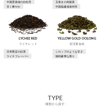
中国雲南省の白牡丹
玉巻きの烏龍茶
甘く爽やか
中国福建省泉州市
LYCHEE RED
YELLOW GOLD OOLONG
ライチレッド
安渓黄金桂
日本限定の紅茶
シロップのような甘さ
ライチフレーバー
独特豪華な香り
TYPE
- 種類から探す -