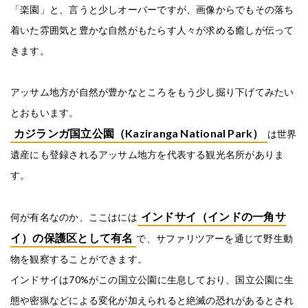
「楽園」と、言うと少しオーバーですが、画像からでもその落ち
着いた雰囲気と豊かな自然がもたらす人々が求める癒しが伝って
きます。
アッサム地方が自然が豊かなところをもう少し掘り下げてみたい
とおもいます。
カジランガ国立公園（Kaziranga National Park）
は世界
遺産にも登録されるアッサム地方を代表する観光名所がありま
す。
インドサイ（インドの一角サ
何が有名なのか、ここはには
イ）の保護区として有名
で、サファリツアーを通じて野生動
物を観察することができます。
インドサイは70%がこの国立公園に生息しており、国立公園に生
態や密猟などによる変化が加えられると絶滅の恐れがあるとされ