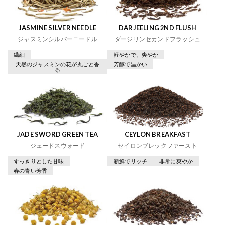
JASMINE SILVER NEEDLE
DARJEELING 2ND FLUSH
ジャスミンシルバーニードル
ダージリンセカンドフラッシュ
繊細
軽やかで、爽やか
天然のジャスミンの花が丸ごと香
芳醇で温かい
る
JADE SWORD GREEN TEA
CEYLON BREAKFAST
ジェードスウォード
セイロンブレックファースト
すっきりとした甘味
新鮮でリッチ
非常に爽やか
春の青い芳香