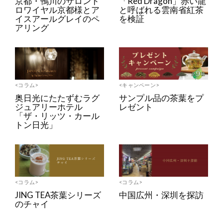
京都・鴨川のサロンド
「Red Dragon」赤い龍
ロワイヤル京都様とア
と呼ばれる雲南省紅茶
イスアールグレイのペ
を検証
アリング
<コラム>
<キャンペーン>
奥日光にたたずむラグ
サンプル品の茶葉をプ
ジュアリーホテル
レゼント
「ザ・リッツ・カール
トン日光」
<コラム>
<コラム>
JING TEA茶葉シリーズ
中国広州・深圳を探訪
のチャイ