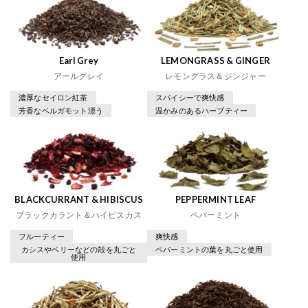
Earl Grey
LEMONGRASS & GINGER
アールグレイ
レモングラス＆ジンジャー
濃厚なセイロン紅茶
スパイシーで爽快感
芳香なベルガモット漂う
温かみのあるハーブティー
BLACKCURRANT & HIBISCUS
PEPPERMINT LEAF
ブラックカラント＆ハイビスカス
ペパーミント
フルーティー
爽快感
カシスやベリーなどの殻を丸ごと
ペパーミントの葉を丸ごと使用
使用