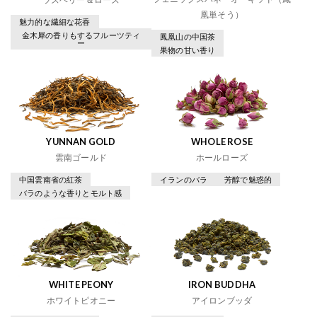
凰単そう）
魅力的な繊細な花香
金木犀の香りもするフルーツティ
鳳凰山の中国茶
ー
果物の甘い香り
YUNNAN GOLD
WHOLE ROSE
雲南ゴールド
ホールローズ
中国雲南省の紅茶
イランのバラ
芳醇で魅惑的
バラのような香りとモルト感
WHITE PEONY
IRON BUDDHA
ホワイトピオニー
アイロンブッダ