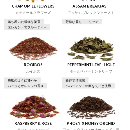
CHAMOMILE FLOWERS
ASSAM BREAKFAST
カモミールフラワーズ
アッサム ブレックファースト
落ち着いた繊細な花香
芳醇な香り
リッチ
エレガントでフルーティー
ROOIBOS
PEPPERMINT LEAF - HOLE
ルイボス
ホールペパーミントリーフ
蜂蜜のように甘やか
新鮮で清涼感
バニラとオレンジの香り
ペパーミントの葉を丸ごと使用
RASPBERRY & ROSE
PHOENIX HONEY ORCHID
フェニックスハネーオーキッド（鳳
ラズベリー＆ローズ