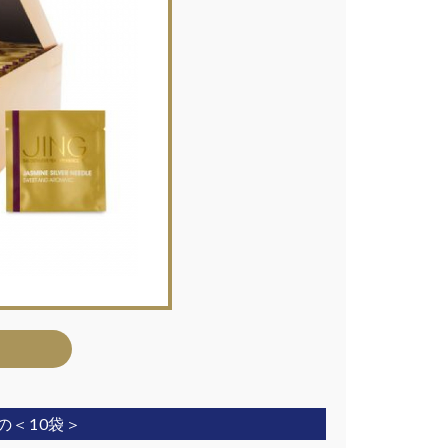
の＜10袋＞