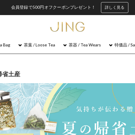
会員登録で500円オフクーポンプレゼント！
詳しく見る
 Bag
茶葉 / Loose Tea
茶器 / Tea Wears
特価品 / Sa
帰省土産