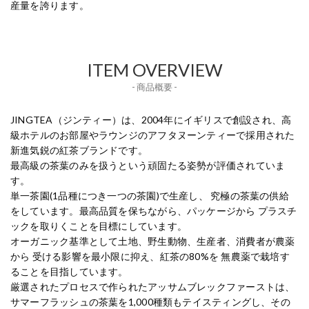
産量を誇ります。
ITEM OVERVIEW
- 商品概要 -
JINGTEA（ジンティー）は、2004年にイギリスで創設され、高
級ホテルのお部屋やラウンジのアフタヌーンティーで採用された
新進気鋭の紅茶ブランドです。
最高級の茶葉のみを扱うという頑固たる姿勢が評価されていま
す。
単一茶園(1品種につき一つの茶園)で生産し、 究極の茶葉の供給
をしています。最高品質を保ちながら、パッケージから プラスチ
ックを取りくことを目標にしています。
オーガニック基準として土地、野生動物、生産者、消費者が農薬
から 受ける影響を最小限に抑え、紅茶の80%を 無農薬で栽培す
ることを目指しています。
厳選されたプロセスで作られたアッサムブレックファーストは、
サマーフラッシュの茶葉を1,000種類もテイスティングし、その