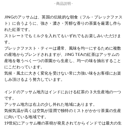
- 商品説明 -
JINGのアッサムは、英国の伝統的な朝食（フル・ブレックファス
ト）に合うように、強さ・濃さ・芳醇な香りの茶葉を厳選し作ら
れた紅茶です。
ストレートでもミルクを入れてもいずれでもお楽しみいただけま
す。
ブレックファスト・ティーは通常、風味を均一にするために複数
の産地からブレンドされますが、JING TEAの紅茶はアッサムの
産地を敬うべく一つの茶園から生産し、均一の味を抽出すること
にこだわっています。
気候・風土に大きく変化を受けない常に力強い味をお客様にお楽
しみ頂けるよう努力しています。
インドのアッサム地方はインドにおける紅茶の３大生産地の一つ
です。
アッサム地方は右上の少し外れた地域にあります。
気候気温が高くは空気が湿潤で独特のミストがかかり茶葉の生産
に向いている地域です。
19世紀にアッサム種の茶樹が発見されてからインドでは最大の生