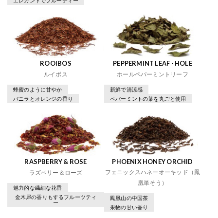
エレガントでフルーティー
ROOIBOS
PEPPERMINT LEAF - HOLE
ルイボス
ホールペパーミントリーフ
蜂蜜のように甘やか
新鮮で清涼感
バニラとオレンジの香り
ペパーミントの葉を丸ごと使用
RASPBERRY & ROSE
PHOENIX HONEY ORCHID
フェニックスハネーオーキッド（鳳
ラズベリー＆ローズ
凰単そう）
魅力的な繊細な花香
金木犀の香りもするフルーツティ
鳳凰山の中国茶
ー
果物の甘い香り