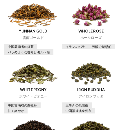
YUNNAN GOLD
WHOLE ROSE
雲南ゴールド
ホールローズ
中国雲南省の紅茶
イランのバラ
芳醇で魅惑的
バラのような香りとモルト感
WHITE PEONY
IRON BUDDHA
ホワイトピオニー
アイロンブッダ
中国雲南省の白牡丹
玉巻きの烏龍茶
甘く爽やか
中国福建省泉州市