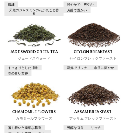
繊細
軽やかで、爽やか
天然のジャスミンの花が丸ごと香
芳醇で温かい
る
JADE SWORD GREEN TEA
CEYLON BREAKFAST
ジェードスウォード
セイロンブレックファースト
すっきりとした甘味
新鮮でリッチ
非常に爽やか
春の青い芳香
CHAMOMILE FLOWERS
ASSAM BREAKFAST
カモミールフラワーズ
アッサム ブレックファースト
落ち着いた繊細な花香
芳醇な香り
リッチ