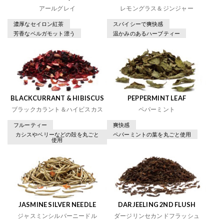
アールグレイ
レモングラス＆ジンジャー
濃厚なセイロン紅茶
スパイシーで爽快感
芳香なベルガモット漂う
温かみのあるハーブティー
BLACKCURRANT & HIBISCUS
PEPPERMINT LEAF
ブラックカラント＆ハイビスカス
ペパーミント
フルーティー
爽快感
カシスやベリーなどの殻を丸ごと
ペパーミントの葉を丸ごと使用
使用
JASMINE SILVER NEEDLE
DARJEELING 2ND FLUSH
ジャスミンシルバーニードル
ダージリンセカンドフラッシュ