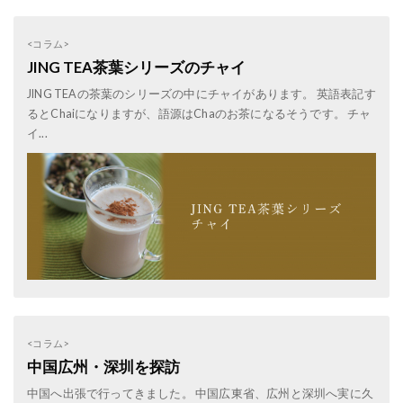
<コラム>
JING TEA茶葉シリーズのチャイ
JING TEAの茶葉のシリーズの中にチャイがあります。 英語表記す
るとChaiになりますが、語源はChaのお茶になるそうです。 チャ
イ...
<コラム>
中国広州・深圳を探訪
中国へ出張で行ってきました。 中国広東省、広州と深圳へ実に久