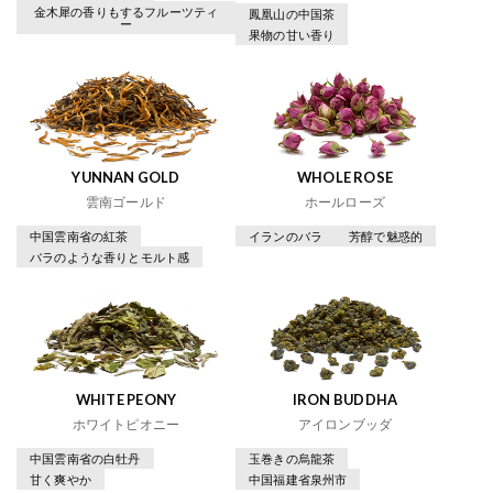
金木犀の香りもするフルーツティ
鳳凰山の中国茶
ー
果物の甘い香り
YUNNAN GOLD
WHOLE ROSE
雲南ゴールド
ホールローズ
中国雲南省の紅茶
イランのバラ
芳醇で魅惑的
バラのような香りとモルト感
WHITE PEONY
IRON BUDDHA
ホワイトピオニー
アイロンブッダ
中国雲南省の白牡丹
玉巻きの烏龍茶
甘く爽やか
中国福建省泉州市