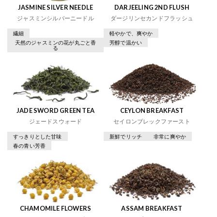
JASMINE SILVER NEEDLE
DARJEELING 2ND FLUSH
ジャスミンシルバーニードル
ダージリンセカンドフラッシュ
繊細
軽やかで、爽やか
天然のジャスミンの花が丸ごと香
芳醇で温かい
る
JADE SWORD GREEN TEA
CEYLON BREAKFAST
ジェードスウォード
セイロンブレックファースト
すっきりとした甘味
新鮮でリッチ
非常に爽やか
春の青い芳香
CHAMOMILE FLOWERS
ASSAM BREAKFAST