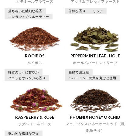
カモミールフラワーズ
アッサム ブレックファースト
落ち着いた繊細な花香
芳醇な香り
リッチ
エレガントでフルーティー
ROOIBOS
PEPPERMINT LEAF - HOLE
ルイボス
ホールペパーミントリーフ
蜂蜜のように甘やか
新鮮で清涼感
バニラとオレンジの香り
ペパーミントの葉を丸ごと使用
RASPBERRY & ROSE
PHOENIX HONEY ORCHID
フェニックスハネーオーキッド（鳳
ラズベリー＆ローズ
凰単そう）
魅力的な繊細な花香