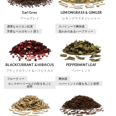
Earl Grey
LEMONGRASS & GINGER
アールグレイ
レモングラス＆ジンジャー
濃厚なセイロン紅茶
スパイシーで爽快感
芳香なベルガモット漂う
温かみのあるハーブティー
BLACKCURRANT & HIBISCUS
PEPPERMINT LEAF
ブラックカラント＆ハイビスカス
ペパーミント
フルーティー
爽快感
カシスやベリーなどの殻を丸ごと
ペパーミントの葉を丸ごと使用
使用