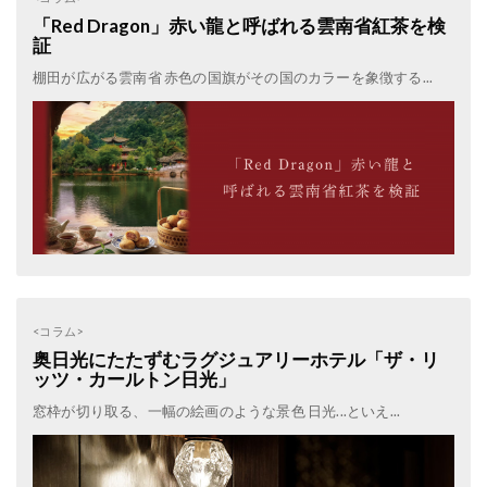
「Red Dragon」赤い龍と呼ばれる雲南省紅茶を検
証
棚田が広がる雲南省 赤色の国旗がその国のカラーを象徴する...
<コラム>
奥日光にたたずむラグジュアリーホテル「ザ・リ
ッツ・カールトン日光」
窓枠が切り取る、一幅の絵画のような景色 日光...といえ...