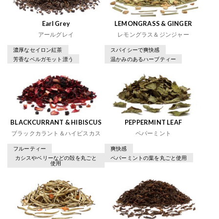
Earl Grey
LEMONGRASS & GINGER
アールグレイ
レモングラス＆ジンジャー
濃厚なセイロン紅茶
スパイシーで爽快感
芳香なベルガモット漂う
温かみのあるハーブティー
BLACKCURRANT & HIBISCUS
PEPPERMINT LEAF
ブラックカラント＆ハイビスカス
ペパーミント
フルーティー
爽快感
カシスやベリーなどの殻を丸ごと
ペパーミントの葉を丸ごと使用
使用