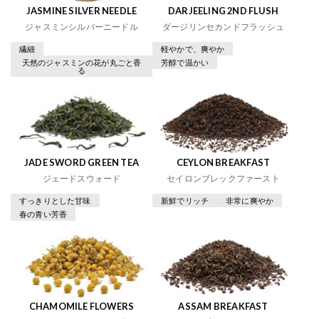
JASMINE SILVER NEEDLE
DARJEELING 2ND FLUSH
ジャスミンシルバーニードル
ダージリンセカンドフラッシュ
繊細
軽やかで、爽やか
天然のジャスミンの花が丸ごと香
芳醇で温かい
る
JADE SWORD GREEN TEA
CEYLON BREAKFAST
ジェードスウォード
セイロンブレックファースト
すっきりとした甘味
新鮮でリッチ
非常に爽やか
春の青い芳香
CHAMOMILE FLOWERS
ASSAM BREAKFAST