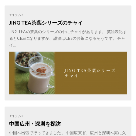
<コラム>
JING TEA茶葉シリーズのチャイ
JING TEAの茶葉のシリーズの中にチャイがあります。 英語表記す
るとChaiになりますが、語源はChaのお茶になるそうです。 チャ
イ...
<コラム>
中国広州・深圳を探訪
中国へ出張で行ってきました。 中国広東省、広州と深圳へ実に久