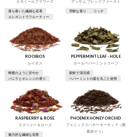
カモミールフラワーズ
アッサム ブレックファースト
落ち着いた繊細な花香
芳醇な香り
リッチ
エレガントでフルーティー
ROOIBOS
PEPPERMINT LEAF - HOLE
ルイボス
ホールペパーミントリーフ
蜂蜜のように甘やか
新鮮で清涼感
バニラとオレンジの香り
ペパーミントの葉を丸ごと使用
RASPBERRY & ROSE
PHOENIX HONEY ORCHID
フェニックスハネーオーキッド（鳳
ラズベリー＆ローズ
凰単そう）
魅力的な繊細な花香