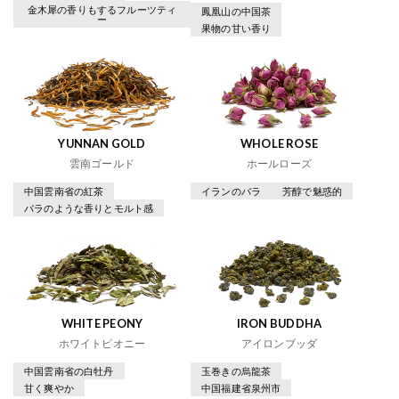
金木犀の香りもするフルーツティ
鳳凰山の中国茶
ー
果物の甘い香り
YUNNAN GOLD
WHOLE ROSE
雲南ゴールド
ホールローズ
中国雲南省の紅茶
イランのバラ
芳醇で魅惑的
バラのような香りとモルト感
WHITE PEONY
IRON BUDDHA
ホワイトピオニー
アイロンブッダ
中国雲南省の白牡丹
玉巻きの烏龍茶
甘く爽やか
中国福建省泉州市