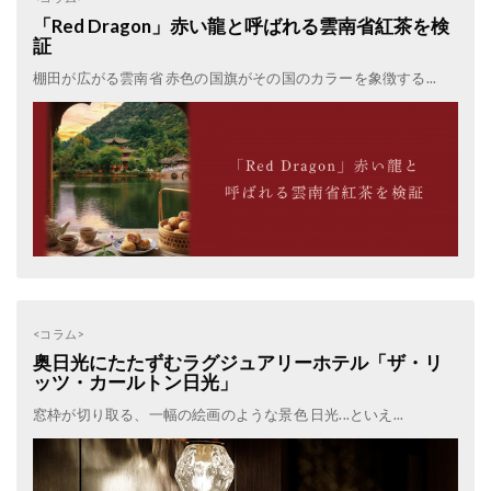
「Red Dragon」赤い龍と呼ばれる雲南省紅茶を検
証
棚田が広がる雲南省 赤色の国旗がその国のカラーを象徴する...
<コラム>
奥日光にたたずむラグジュアリーホテル「ザ・リ
ッツ・カールトン日光」
窓枠が切り取る、一幅の絵画のような景色 日光...といえ...