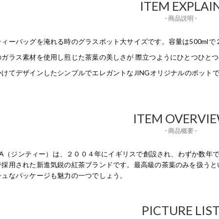
ITEM EXPLAI
- 商品説明 -
ティーバッグを淹れる時のグラスポット大サイズです。容量は500mlで
のガラス素材を使用し煎じた茶葉の美しさが 際立つようにひとつひと
かけてデザインしたシンプルでエレガントなJINGオリジナルのポット
ITEM OVERVI
- 商品概要 -
GTEA（ジンティー）は、２００４年にイギリスで創設され、わずか数
で採用された新進気鋭の紅茶ブランドです。最高級の茶葉のみを扱うと
シュなパッケージも魅力の一つでしょう。
PICTURE LIS