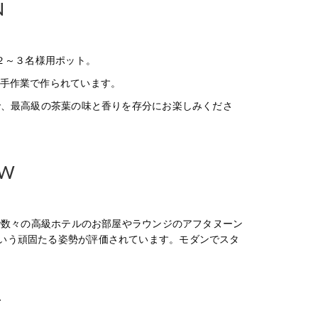
N
２～３名様用ポット。
つ手作業で作られています。
で、最高級の茶葉の味と香りを存分にお楽しみくださ
EW
年で数々の高級ホテルのお部屋やラウンジのアフタヌーン
いう頑固たる姿勢が評価されています。モダンでスタ
T