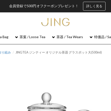
会員登録で500円オフクーポンプレゼント！
詳しく見る
 Bag
茶葉 / Loose Tea
茶器 / Tea Wears
特価品 / Sa
の取り組み
JINGTEA ジンティー オリジナル茶器 グラスポット大(500ml)