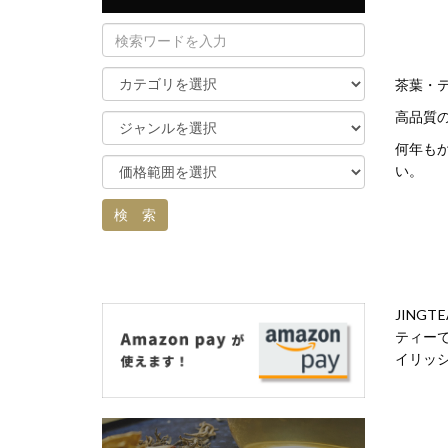
茶葉・
高品質
何年も
い。
JIN
ティー
イリッ