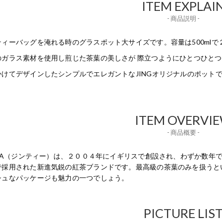
ITEM EXPLAI
- 商品説明 -
ティーバッグを淹れる時のグラスポット大サイズです。容量は500mlで
のガラス素材を使用し煎じた茶葉の美しさが 際立つようにひとつひと
かけてデザインしたシンプルでエレガントなJINGオリジナルのポット
ITEM OVERVI
- 商品概要 -
GTEA（ジンティー）は、２００４年にイギリスで創設され、わずか数
で採用された新進気鋭の紅茶ブランドです。最高級の茶葉のみを扱うと
シュなパッケージも魅力の一つでしょう。
PICTURE LIS