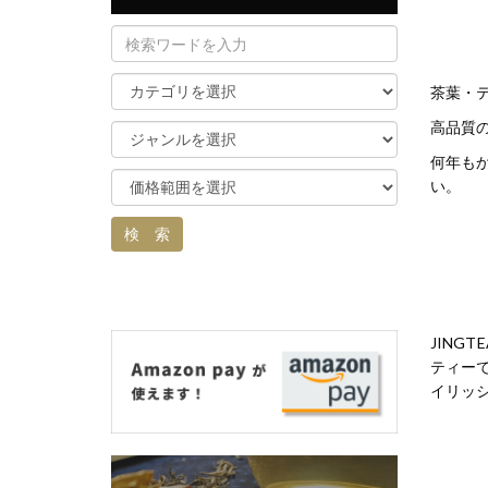
茶葉・
高品質
何年も
い。
JIN
ティー
イリッ