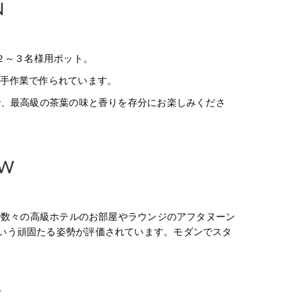
N
２～３名様用ポット。
つ手作業で作られています。
で、最高級の茶葉の味と香りを存分にお楽しみくださ
EW
年で数々の高級ホテルのお部屋やラウンジのアフタヌーン
いう頑固たる姿勢が評価されています。モダンでスタ
T