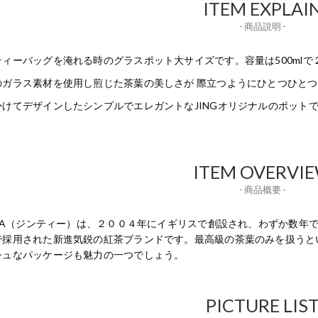
ITEM EXPLAI
- 商品説明 -
ティーバッグを淹れる時のグラスポット大サイズです。容量は500mlで
のガラス素材を使用し煎じた茶葉の美しさが 際立つようにひとつひと
かけてデザインしたシンプルでエレガントなJINGオリジナルのポット
ITEM OVERVI
- 商品概要 -
GTEA（ジンティー）は、２００４年にイギリスで創設され、わずか数
で採用された新進気鋭の紅茶ブランドです。最高級の茶葉のみを扱うと
シュなパッケージも魅力の一つでしょう。
PICTURE LIS