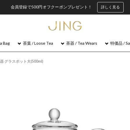
会員登録で500円オフクーポンプレゼント！
詳しく見る
 Bag
茶葉 / Loose Tea
茶器 / Tea Wears
特価品 / Sa
器 グラスポット大(500ml)