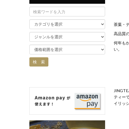
茶葉・
高品質
何年も
い。
JIN
ティー
イリッ