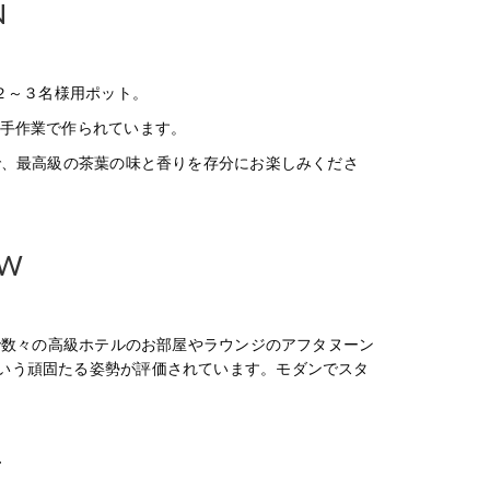
N
２～３名様用ポット。
つ手作業で作られています。
で、最高級の茶葉の味と香りを存分にお楽しみくださ
EW
年で数々の高級ホテルのお部屋やラウンジのアフタヌーン
いう頑固たる姿勢が評価されています。モダンでスタ
T