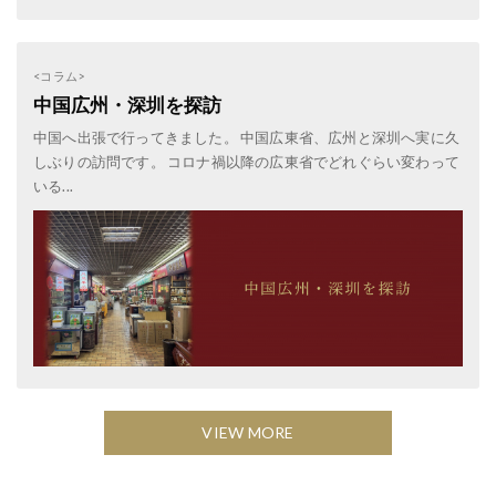
<コラム>
中国広州・深圳を探訪
中国へ出張で行ってきました。 中国広東省、広州と深圳へ実に久
しぶりの訪問です。 コロナ禍以降の広東省でどれぐらい変わって
いる...
VIEW MORE