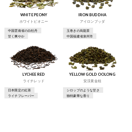
WHITE PEONY
IRON BUDDHA
ホワイトピオニー
アイロンブッダ
中国雲南省の白牡丹
玉巻きの烏龍茶
甘く爽やか
中国福建省泉州市
LYCHEE RED
YELLOW GOLD OOLONG
ライチレッド
安渓黄金桂
日本限定の紅茶
シロップのような甘さ
ライチフレーバー
独特豪華な香り