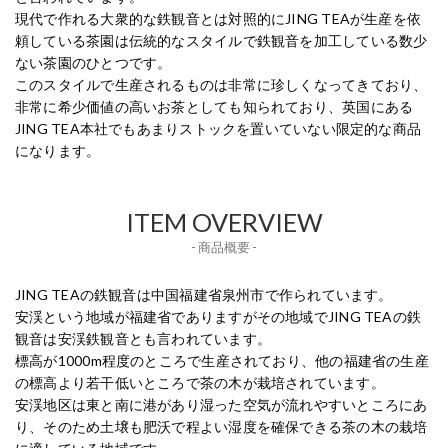
現代で作れる大衆的な鉄観音とは対照的にJING TEAが生産を依
頼している茶園は伝統的なスタイルで鉄観音を加工している数少
ない茶園のひとつです。
このスタイルで生産されるものは非常に珍しくなってきており、
非常に希少価値の高いお茶としても知られており、英国にある
JING TEA本社でもあまりストックを置いていない限定的な商品
になります。
ITEM OVERVIEW
- 商品概要 -
JING TEAの鉄観音は中国福建省泉州市で作られています。
安渓という地域が福建省でありますがその地域でJING TEAの鉄
観音は安渓鉄観音とも言われています。
標高が1000m程度のところで生産されており、他の福建省の生産
の標高より若干低いところで茶の木が栽培されています。
安渓地区は東と南に港があり湿った空気が流れやすいところにあ
り、そのため土壌も肥沃で程よい湿度を確保できる茶の木の栽培