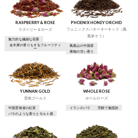
RASPBERRY & ROSE
PHOENIX HONEY ORCHID
フェニックスハネーオーキッド（鳳
ラズベリー＆ローズ
凰単そう）
魅力的な繊細な花香
金木犀の香りもするフルーツティ
鳳凰山の中国茶
ー
果物の甘い香り
YUNNAN GOLD
WHOLE ROSE
雲南ゴールド
ホールローズ
中国雲南省の紅茶
イランのバラ
芳醇で魅惑的
バラのような香りとモルト感