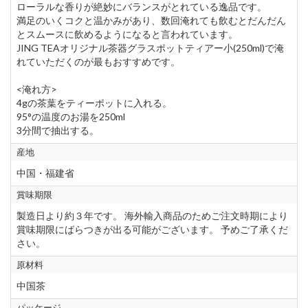
ローラルな香りが絶妙にバランスがとれている逸品です。
満足のいくコクと温かみがあり、数回淹れても飲むとだんだん
とスムースに飲めるようになると言われています。
JING TEAオリジナル茶器グラスポットティアー小(250ml)で淹
れていただくのが最もおすすめです。
<淹れ方>
4gの茶葉をティーポットに入れる。
95°の温度のお湯を250ml
3分間で抽出する。
産地
中国・福建省
賞味期限
製造日より約３年です。 海外輸入商品のためご注文時期により
賞味期限にばらつきが出る可能がございます。 予めご了承くだ
さい。
原材料
中国茶
パッケージ