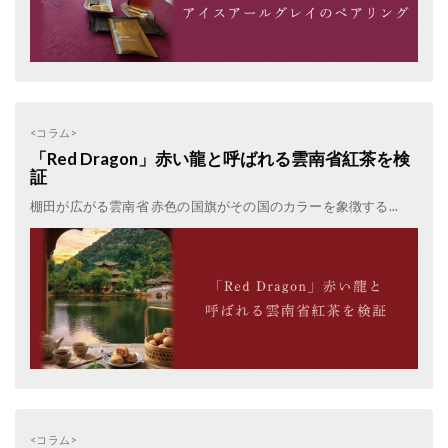
<コラム>
「Red Dragon」赤い龍と呼ばれる雲南省紅茶を検
証
棚田が広がる雲南省 赤色の国旗がその国のカラーを象徴する...
<コラム>