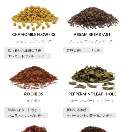
CHAMOMILE FLOWERS
ASSAM BREAKFAST
カモミールフラワーズ
アッサム ブレックファースト
落ち着いた繊細な花香
芳醇な香り
リッチ
エレガントでフルーティー
ROOIBOS
PEPPERMINT LEAF - HOLE
ルイボス
ホールペパーミントリーフ
蜂蜜のように甘やか
新鮮で清涼感
バニラとオレンジの香り
ペパーミントの葉を丸ごと使用