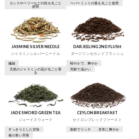
カシスやベリーなどの殻を丸ごと
ペパーミントの葉を丸ごと使用
使用
JASMINE SILVER NEEDLE
DARJEELING 2ND FLUSH
ジャスミンシルバーニードル
ダージリンセカンドフラッシュ
繊細
軽やかで、爽やか
天然のジャスミンの花が丸ごと香
芳醇で温かい
る
JADE SWORD GREEN TEA
CEYLON BREAKFAST
ジェードスウォード
セイロンブレックファースト
すっきりとした甘味
新鮮でリッチ
非常に爽やか
春の青い芳香