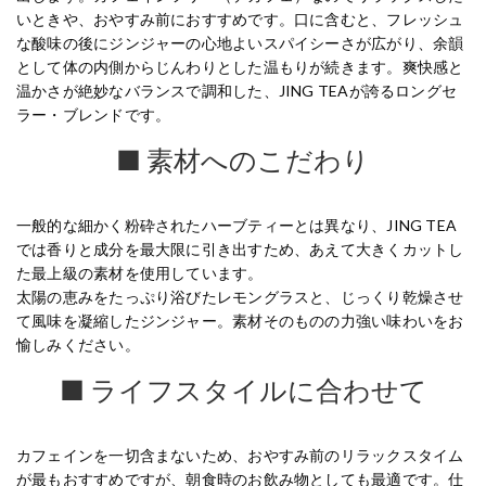
いときや、おやすみ前におすすめです。口に含むと、フレッシュ
な酸味の後にジンジャーの心地よいスパイシーさが広がり、余韻
として体の内側からじんわりとした温もりが続きます。爽快感と
温かさが絶妙なバランスで調和した、JING TEAが誇るロングセ
ラー・ブレンドです。
■ 素材へのこだわり
一般的な細かく粉砕されたハーブティーとは異なり、JING TEA
では香りと成分を最大限に引き出すため、あえて大きくカットし
た最上級の素材を使用しています。
太陽の恵みをたっぷり浴びたレモングラスと、じっくり乾燥させ
て風味を凝縮したジンジャー。素材そのものの力強い味わいをお
愉しみください。
■ ライフスタイルに合わせて
カフェインを一切含まないため、おやすみ前のリラックスタイム
が最もおすすめですが、朝食時のお飲み物としても最適です。仕