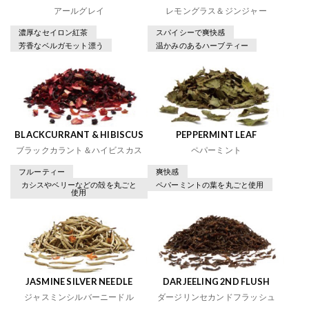
アールグレイ
レモングラス＆ジンジャー
濃厚なセイロン紅茶
スパイシーで爽快感
芳香なベルガモット漂う
温かみのあるハーブティー
BLACKCURRANT & HIBISCUS
PEPPERMINT LEAF
ブラックカラント＆ハイビスカス
ペパーミント
フルーティー
爽快感
カシスやベリーなどの殻を丸ごと
ペパーミントの葉を丸ごと使用
使用
JASMINE SILVER NEEDLE
DARJEELING 2ND FLUSH
ジャスミンシルバーニードル
ダージリンセカンドフラッシュ