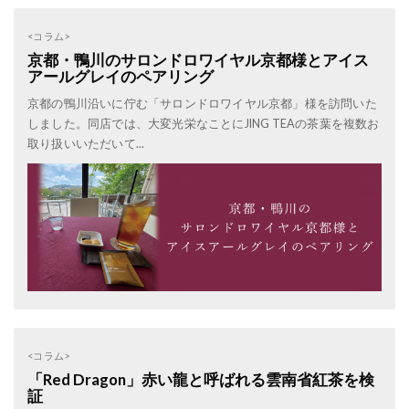
<コラム>
京都・鴨川のサロンドロワイヤル京都様とアイス
アールグレイのペアリング
京都の鴨川沿いに佇む「サロンドロワイヤル京都」様を訪問いた
しました。同店では、大変光栄なことにJING TEAの茶葉を複数お
取り扱いいただいて...
<コラム>
「Red Dragon」赤い龍と呼ばれる雲南省紅茶を検
証