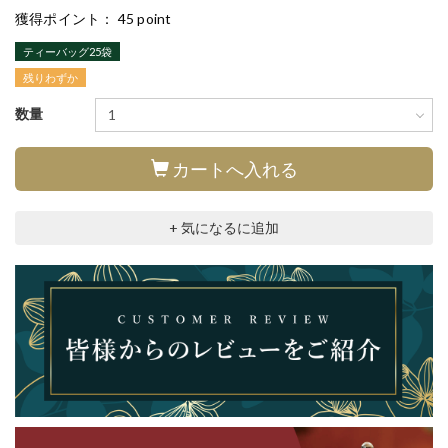
獲得ポイント：
45 point
ティーバッグ25袋
残りわずか
数量
カートへ入れる
+ 気になるに追加