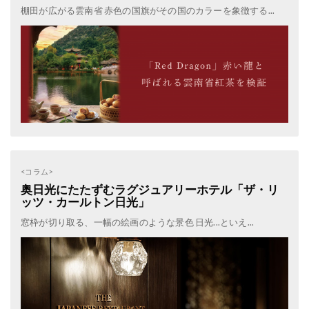
棚田が広がる雲南省 赤色の国旗がその国のカラーを象徴する...
<コラム>
奥日光にたたずむラグジュアリーホテル「ザ・リ
ッツ・カールトン日光」
窓枠が切り取る、一幅の絵画のような景色 日光...といえ...