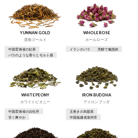
YUNNAN GOLD
WHOLE ROSE
雲南ゴールド
ホールローズ
中国雲南省の紅茶
イランのバラ
芳醇で魅惑的
バラのような香りとモルト感
WHITE PEONY
IRON BUDDHA
ホワイトピオニー
アイロンブッダ
中国雲南省の白牡丹
玉巻きの烏龍茶
甘く爽やか
中国福建省泉州市