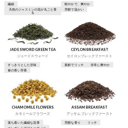
繊細
軽やかで、爽やか
天然のジャスミンの花が丸ごと香
芳醇で温かい
る
JADE SWORD GREEN TEA
CEYLON BREAKFAST
ジェードスウォード
セイロンブレックファースト
すっきりとした甘味
新鮮でリッチ
非常に爽やか
春の青い芳香
CHAMOMILE FLOWERS
ASSAM BREAKFAST
カモミールフラワーズ
アッサム ブレックファースト
落ち着いた繊細な花香
芳醇な香り
リッチ
エレガントでフルーティー