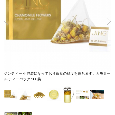
ジンティー 小包装になっており茶葉の鮮度を保ちます。カモミー
テ
ル ティーバッグ 100袋
ッ