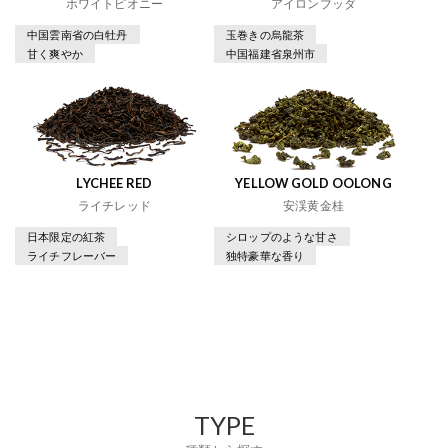
ホワイトピオニー
アイロンブッダ
中国雲南省の白牡丹
玉巻きの烏龍茶
甘く爽やか
中国福建省泉州市
LYCHEE RED
YELLOW GOLD OOLONG
ライチレッド
安渓黄金桂
日本限定の紅茶
シロップのような甘さ
ライチフレーバー
独特豪華な香り
TYPE