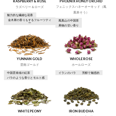
RASPBERRY & ROSE
PHOENIX HONEY ORCHID
フェニックスハネーオーキッド（鳳
ラズベリー＆ローズ
凰単そう）
魅力的な繊細な花香
金木犀の香りもするフルーツティ
鳳凰山の中国茶
ー
果物の甘い香り
YUNNAN GOLD
WHOLE ROSE
雲南ゴールド
ホールローズ
中国雲南省の紅茶
イランのバラ
芳醇で魅惑的
バラのような香りとモルト感
WHITE PEONY
IRON BUDDHA