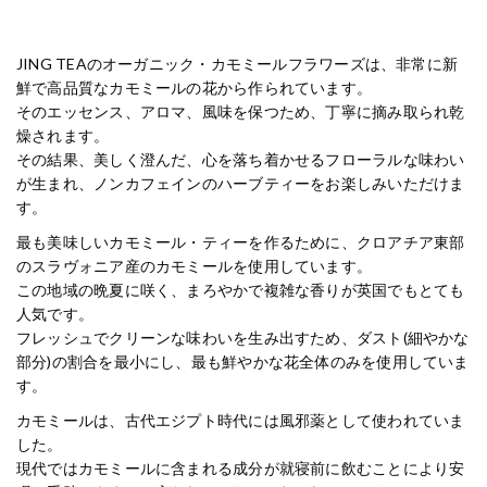
JING TEAのオーガニック・カモミールフラワーズは、非常に新
鮮で高品質なカモミールの花から作られています。
そのエッセンス、アロマ、風味を保つため、丁寧に摘み取られ乾
燥されます。
その結果、美しく澄んだ、心を落ち着かせるフローラルな味わい
が生まれ、ノンカフェインのハーブティーをお楽しみいただけま
す。
最も美味しいカモミール・ティーを作るために、クロアチア東部
のスラヴォニア産のカモミールを使用しています。
この地域の晩夏に咲く、まろやかで複雑な香りが英国でもとても
人気です。
フレッシュでクリーンな味わいを生み出すため、ダスト(細やかな
部分)の割合を最小にし、最も鮮やかな花全体のみを使用していま
す。
カモミールは、古代エジプト時代には風邪薬として使われていま
した。
現代ではカモミールに含まれる成分が就寝前に飲むことにより安