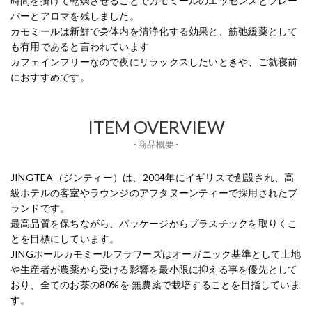
時間を掛けて乾燥させることでカモミールのエッセンスとフレー
バーとアロマを残しました。
カモミールは新鮮で身体内を清浄化する効果と、筋弛緩薬として
も有用であると言われています
カフェインフリーなので夜にリラックスしたいときや、ご就寝前
におすすめです。
ITEM OVERVIEW
- 商品概要 -
JINGTEA（ジンティー）は、2004年にイギリスで創設され、高
級ホテルの客室やラウンジのアフタヌーンティーで採用されたブ
ランドです。
最高品質を保ちながら、パッケージからプラスチックを取りくこ
とを目標にしています。
JINGホールカモミールフラワーズはオーガニック基準として土地
や生産者が農薬から受ける影響を最小限に抑える事を優先として
おり、全てのお茶の80%を 無農薬で栽培することを目指していま
す。