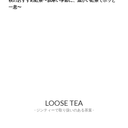
秋のおすすめ紅茶〜肌寒い季節に、温かい紅茶でホッと
一息〜
LOOSE TEA
- ジンティーで取り扱いのある茶葉 -