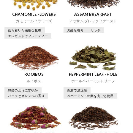
CHAMOMILE FLOWERS
ASSAM BREAKFAST
カモミールフラワーズ
アッサム ブレックファースト
落ち着いた繊細な花香
芳醇な香り
リッチ
エレガントでフルーティー
ROOIBOS
PEPPERMINT LEAF - HOLE
ルイボス
ホールペパーミントリーフ
蜂蜜のように甘やか
新鮮で清涼感
バニラとオレンジの香り
ペパーミントの葉を丸ごと使用