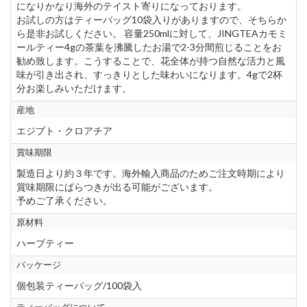
になりかなり海外のテイスト寄りになっております。
お試しの方はティーバッグ10袋入りがありますので、そちらか
ら是非お試しください。 容量250mlに対して、JINGTEAカモミ
ールティー4gの茶葉を沸騰したお湯で2-3分間煎じることをお
勧め致します。こうすることで、花全体が持つ自然な活力と風
味が引き出され、すっきりとした味わいになります。4gで2杯
分お楽しみいただけます。
産地
エジプト・クロアチア
賞味期限
製造日より約３年です。海外輸入商品のためご注文時期により
賞味期限にばらつきが出る可能がございます。
予めご了承ください。
原材料
ハーブティー
パッケージ
個包装ティーバッグ/100袋入