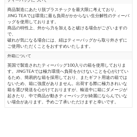
ティーバッグについて
商品製造にあたり脱プラスチックを最大限に考えており、
JING TEAでは環境に最も負荷がかからない生分解性のティーバ
ッグを使用しております。
商品の特性上、外から力を加えると破ける場合がございますの
で、
破れが気になる場合には、紐はティーバッグから取り外さずに
ご使用いただくことをおすすめいたします。
外箱について
英国で製造されたティーバッグ100入りの箱を使用しておりま
す。JINGTEAでは極力環境へ負荷をかけないことを心がけてい
るため、簡易的な箱を採用しており、またギフト用途の箱では
ないため、箱に強度がありません。出荷する際に極力きれいな
箱を選び発送を心がけておりますが、輸送中に箱にダメージが
起きたり、中で商品が動きティーバッグが綺麗にならんでいな
い場合があります。予めご了承いただけますと幸いです。