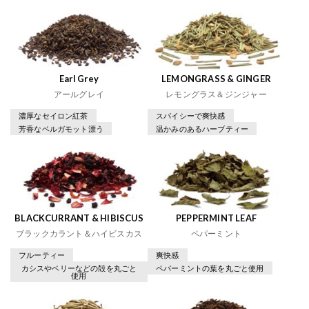
Earl Grey
LEMONGRASS & GINGER
アールグレイ
レモングラス＆ジンジャー
濃厚なセイロン紅茶
スパイシーで爽快感
芳香なベルガモット漂う
温かみのあるハーブティー
BLACKCURRANT & HIBISCUS
PEPPERMINT LEAF
ブラックカラント＆ハイビスカス
ペパーミント
フルーティー
爽快感
カシスやベリーなどの殻を丸ごと
ペパーミントの葉を丸ごと使用
使用