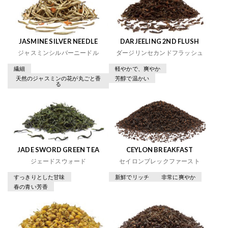
JASMINE SILVER NEEDLE
DARJEELING 2ND FLUSH
ジャスミンシルバーニードル
ダージリンセカンドフラッシュ
繊細
軽やかで、爽やか
天然のジャスミンの花が丸ごと香
芳醇で温かい
る
JADE SWORD GREEN TEA
CEYLON BREAKFAST
ジェードスウォード
セイロンブレックファースト
すっきりとした甘味
新鮮でリッチ
非常に爽やか
春の青い芳香