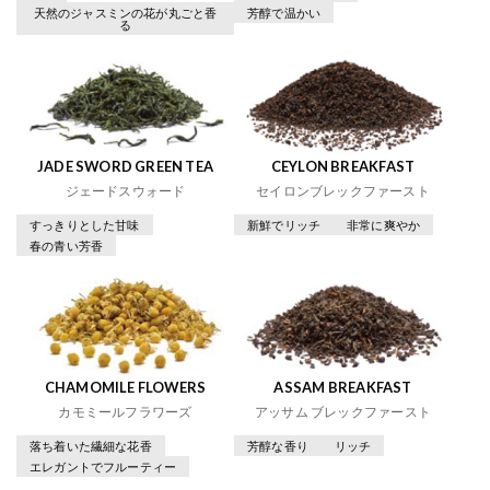
天然のジャスミンの花が丸ごと香
芳醇で温かい
る
JADE SWORD GREEN TEA
CEYLON BREAKFAST
ジェードスウォード
セイロンブレックファースト
すっきりとした甘味
新鮮でリッチ
非常に爽やか
春の青い芳香
CHAMOMILE FLOWERS
ASSAM BREAKFAST
カモミールフラワーズ
アッサム ブレックファースト
落ち着いた繊細な花香
芳醇な香り
リッチ
エレガントでフルーティー