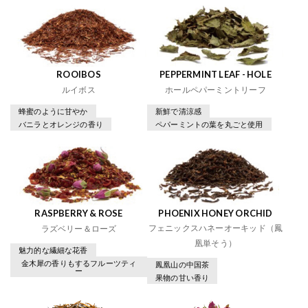
ROOIBOS
PEPPERMINT LEAF - HOLE
ルイボス
ホールペパーミントリーフ
蜂蜜のように甘やか
新鮮で清涼感
バニラとオレンジの香り
ペパーミントの葉を丸ごと使用
RASPBERRY & ROSE
PHOENIX HONEY ORCHID
フェニックスハネーオーキッド（鳳
ラズベリー＆ローズ
凰単そう）
魅力的な繊細な花香
金木犀の香りもするフルーツティ
鳳凰山の中国茶
ー
果物の甘い香り