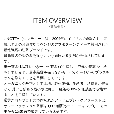
ITEM OVERVIEW
- 商品概要 -
JINGTEA（ジンティー）は、2004年にイギリスで創設され、高
級ホテルのお部屋やラウンジのアフタヌーンティーで採用された
新進気鋭の紅茶ブランドです。
最高級の茶葉のみを扱うという頑固たる姿勢が評価されていま
す。
単一茶園(1品種につき一つの茶園)で生産し、 究極の茶葉の供給
をしています。最高品質を保ちながら、パッケージから プラスチ
ックを取りくことを目標にしています。
オーガニック基準として土地、野生動物、生産者、消費者が農薬
から 受ける影響を最小限に抑え、紅茶の80%を 無農薬で栽培す
ることを目指しています。
厳選されたプロセスで作られたアッサムブレックファーストは、
サマーフラッシュの茶葉を1,000種類もテイスティングし、その
中から1%未満で厳選している逸品です。