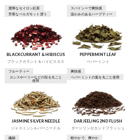
濃厚なセイロン紅茶
スパイシーで爽快感
芳香なベルガモット漂う
温かみのあるハーブティー
BLACKCURRANT & HIBISCUS
PEPPERMINT LEAF
ブラックカラント＆ハイビスカス
ペパーミント
フルーティー
爽快感
カシスやベリーなどの殻を丸ごと
ペパーミントの葉を丸ごと使用
使用
JASMINE SILVER NEEDLE
DARJEELING 2ND FLUSH
ジャスミンシルバーニードル
ダージリンセカンドフラッシュ
繊細
軽やかで、爽やか