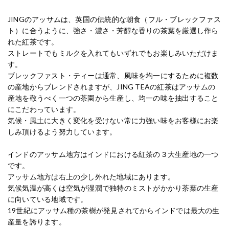
JINGのアッサムは、英国の伝統的な朝食（フル・ブレックファス
ト）に合うように、強さ・濃さ・芳醇な香りの茶葉を厳選し作ら
れた紅茶です。
ストレートでもミルクを入れてもいずれでもお楽しみいただけま
す。
ブレックファスト・ティーは通常、風味を均一にするために複数
の産地からブレンドされますが、JING TEAの紅茶はアッサムの
産地を敬うべく一つの茶園から生産し、均一の味を抽出すること
にこだわっています。
気候・風土に大きく変化を受けない常に力強い味をお客様にお楽
しみ頂けるよう努力しています。
インドのアッサム地方はインドにおける紅茶の３大生産地の一つ
です。
アッサム地方は右上の少し外れた地域にあります。
気候気温が高くは空気が湿潤で独特のミストがかかり茶葉の生産
に向いている地域です。
19世紀にアッサム種の茶樹が発見されてからインドでは最大の生
産量を誇ります。