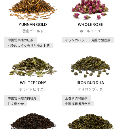
YUNNAN GOLD
WHOLE ROSE
雲南ゴールド
ホールローズ
中国雲南省の紅茶
イランのバラ
芳醇で魅惑的
バラのような香りとモルト感
WHITE PEONY
IRON BUDDHA
ホワイトピオニー
アイロンブッダ
中国雲南省の白牡丹
玉巻きの烏龍茶
甘く爽やか
中国福建省泉州市