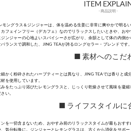
ITEM EXPLAI
- 商品説明 -
Gのレモングラス＆ジンジャーは、体を温める生姜に非常に爽やかで明る
。カフェインフリー（デカフェ）なのでリラックスしたいときや、おや
にジンジャーの心地よいスパイシーさが広がり、余韻として体の内側か
バランスで調和した、JING TEAが誇るロングセラー・ブレンドです
■ 素材へのこだ
な細かく粉砕されたハーブティーとは異なり、JING TEAでは香りと
素材を使用しています。
恵みをたっぷり浴びたレモングラスと、じっくり乾燥させて風味を凝縮
ださい。
■ ライフスタイルに
インを一切含まないため、おやすみ前のリラックスタイムが最もおすす
や、気分転換に。ジンジャーとレモングラスは、古くから消化をサポー