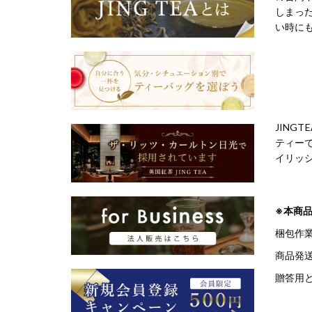
しまっ
い時に
JIN
ティー
イリッ
※本商
梱包作
商品発
贈答用