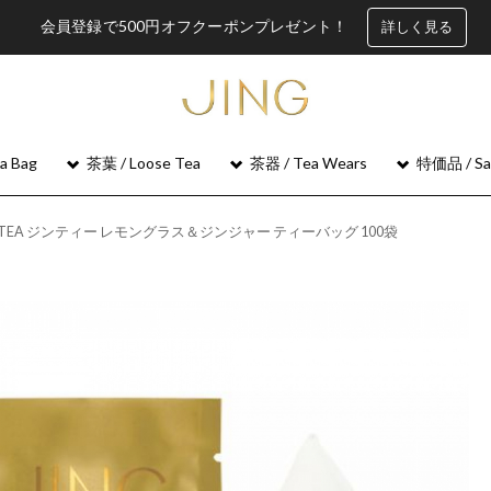
会員登録で500円オフクーポンプレゼント！
詳しく見る
 Bag
茶葉 / Loose Tea
茶器 / Tea Wears
特価品 / Sa
NGTEA ジンティー レモングラス＆ジンジャー ティーバッグ 100袋