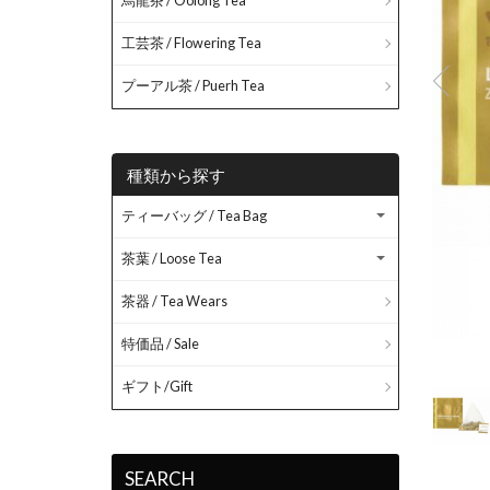
烏龍茶 / Oolong Tea
工芸茶 / Flowering Tea
プーアル茶 / Puerh Tea
種類から探す
ティーバッグ / Tea Bag
茶葉 / Loose Tea
茶器 / Tea Wears
特価品 / Sale
_ジンジャー
ギフト/Gift
SEARCH