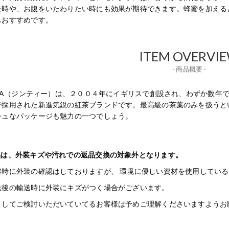
た時や、お腹をいたわりたい時にも効果が期待できます。蜂蜜を加える
もおすすめです。
ITEM OVERVI
- 商品概要 -
GTEA（ジンティー）は、２００４年にイギリスで創設され、わずか数
で採用された新進気鋭の紅茶ブランドです。最高級の茶葉のみを扱うと
シュなパッケージも魅力の一つでしょう。
品は、外装キズや汚れでの返品交換の対象外となります。
業時に外装の確認はしておりますが、 環境に優しい資材を使用してい
送後の輸送時に外装にキズがつく場合がございます。
としてご検討いただいていてるお客様は予めご理解くださいますようお