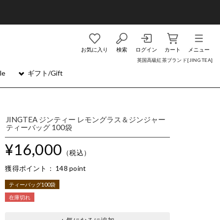
お気に入り
検索
ログイン
カート
メニュー
英国高級紅茶ブランド[JING TEA]
le
ギフト/Gift
JINGTEA ジンティー レモングラス＆ジンジャー
ティーバッグ 100袋
¥16,000
（税込）
獲得ポイント：
148 point
ティーバッグ100袋
在庫切れ