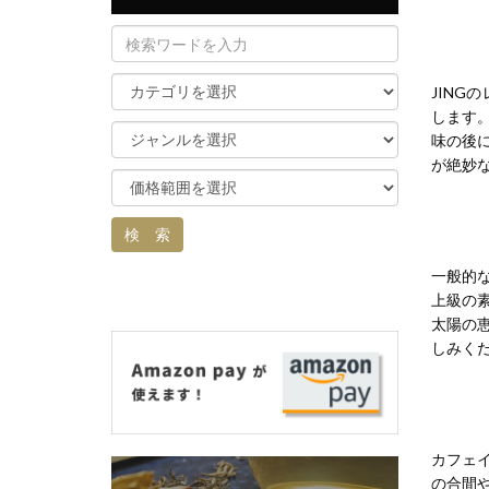
JIN
します
味の後
が絶妙な
一般的
上級の
太陽の
しみく
カフェ
の合間