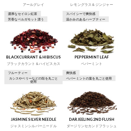
アールグレイ
レモングラス＆ジンジャー
濃厚なセイロン紅茶
スパイシーで爽快感
芳香なベルガモット漂う
温かみのあるハーブティー
BLACKCURRANT & HIBISCUS
PEPPERMINT LEAF
ブラックカラント＆ハイビスカス
ペパーミント
フルーティー
爽快感
カシスやベリーなどの殻を丸ごと
ペパーミントの葉を丸ごと使用
使用
JASMINE SILVER NEEDLE
DARJEELING 2ND FLUSH
ジャスミンシルバーニードル
ダージリンセカンドフラッシュ