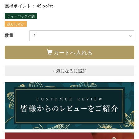
獲得ポイント：
45 point
ティーバッグ25袋
残りわずか
数量
カートへ入れる
+ 気になるに追加