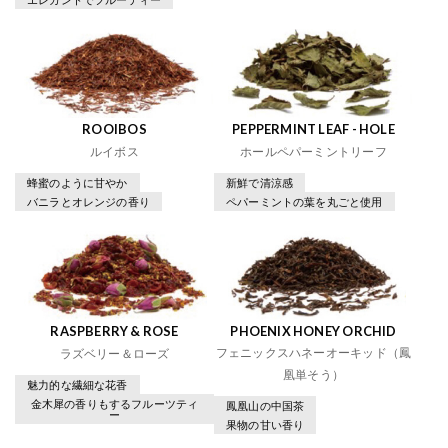
ROOIBOS
PEPPERMINT LEAF - HOLE
ルイボス
ホールペパーミントリーフ
蜂蜜のように甘やか
新鮮で清涼感
バニラとオレンジの香り
ペパーミントの葉を丸ごと使用
RASPBERRY & ROSE
PHOENIX HONEY ORCHID
フェニックスハネーオーキッド（鳳
ラズベリー＆ローズ
凰単そう）
魅力的な繊細な花香
金木犀の香りもするフルーツティ
鳳凰山の中国茶
ー
果物の甘い香り