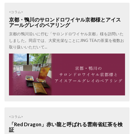
<コラム>
京都・鴨川のサロンドロワイヤル京都様とアイス
アールグレイのペアリング
京都の鴨川沿いに佇む「サロンドロワイヤル京都」様を訪問いた
しました。同店では、大変光栄なことにJING TEAの茶葉を複数お
取り扱いいただいて...
<コラム>
「Red Dragon」赤い龍と呼ばれる雲南省紅茶を検
証