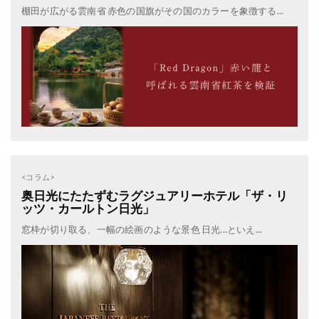
棚田が広がる雲南省 赤色の国旗がその国のカラーを象徴する...
<コラム>
奥日光にたたずむラグジュアリーホテル「ザ・リ
ッツ・カールトン日光」
窓枠が切り取る、一幅の絵画のような景色 日光...といえ...