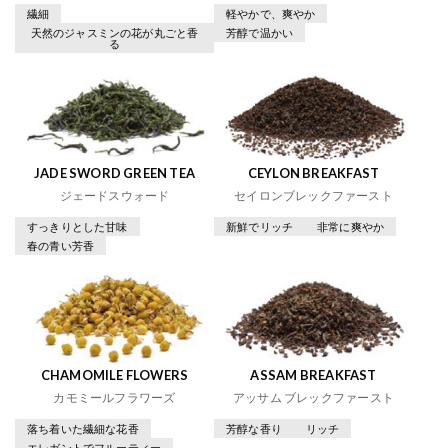
繊細
軽やかで、爽やか
天然のジャスミンの花が丸ごと香
芳醇で温かい
る
JADE SWORD GREEN TEA
CEYLON BREAKFAST
ジェードスウォード
セイロンブレックファースト
すっきりとした甘味
新鮮でリッチ
非常に爽やか
春の青い芳香
CHAMOMILE FLOWERS
ASSAM BREAKFAST
カモミールフラワーズ
アッサム ブレックファースト
落ち着いた繊細な花香
芳醇な香り
リッチ
エレガントでフルーティー