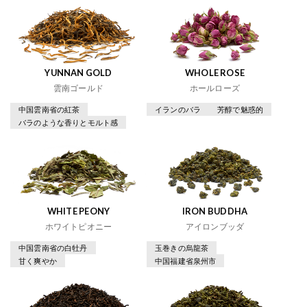
YUNNAN GOLD
WHOLE ROSE
雲南ゴールド
ホールローズ
中国雲南省の紅茶
イランのバラ
芳醇で魅惑的
バラのような香りとモルト感
WHITE PEONY
IRON BUDDHA
ホワイトピオニー
アイロンブッダ
中国雲南省の白牡丹
玉巻きの烏龍茶
甘く爽やか
中国福建省泉州市