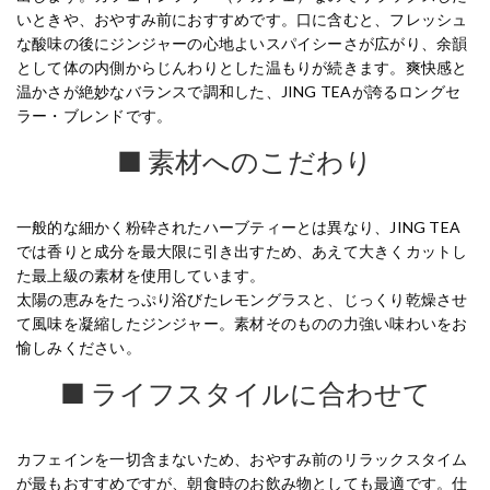
いときや、おやすみ前におすすめです。口に含むと、フレッシュ
な酸味の後にジンジャーの心地よいスパイシーさが広がり、余韻
として体の内側からじんわりとした温もりが続きます。爽快感と
温かさが絶妙なバランスで調和した、JING TEAが誇るロングセ
ラー・ブレンドです。
■ 素材へのこだわり
一般的な細かく粉砕されたハーブティーとは異なり、JING TEA
では香りと成分を最大限に引き出すため、あえて大きくカットし
た最上級の素材を使用しています。
太陽の恵みをたっぷり浴びたレモングラスと、じっくり乾燥させ
て風味を凝縮したジンジャー。素材そのものの力強い味わいをお
愉しみください。
■ ライフスタイルに合わせて
カフェインを一切含まないため、おやすみ前のリラックスタイム
が最もおすすめですが、朝食時のお飲み物としても最適です。仕